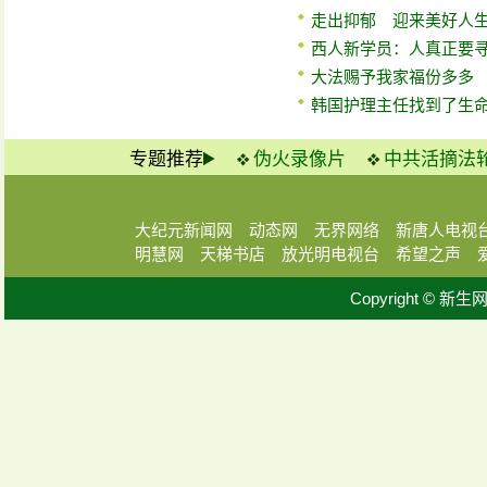
走出抑郁 迎来美好人
西人新学员：人真正要
大法赐予我家福份多多
韩国护理主任找到了生
专题推荐
伪火录像片
中共活摘法
大纪元新闻网
动态网
无界网络
新唐人电视
明慧网
天梯书店
放光明电视台
希望之声
Copyright © 新