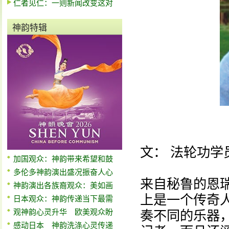
仁者见仁：一则新闻改变这对
神韵特辑
文： 法轮功学
加国观众：神韵带来希望和鼓
多伦多神韵演出盛况振奋人心
来自秘鲁的恩瑞·
神韵演出各族裔观众：美如画
上是一个传奇
日本观众：神韵传递当下最需
观神韵心灵升华 欧美观众盼
奏不同的乐器
感动日本 神韵洗涤心灵传递