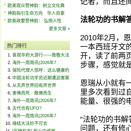
记者，而且还
欧美观众赞神韵：树立文化典
神韵指引生命方向 华人自豪
法轮功的书解
欧美政要赞神韵： 弘扬人性
更多文章 »
2010年2月
一本西班牙文
热门排行
开，读了前两
喜观华府大游行——致敬大法
海外一周简讯(2026年7
步骤，感觉就是
保险代理人惊呼：这么健康的
中国法轮功学员近期遭迫害案
恩瑞从小就有
从无声世界回有声世界
里多次看到过
害佛而死 敬佛而生
能量、很强的
海外一周简讯(2026年7
古代也有UFO?
海外一周简讯(2026年7
“法轮功的书
缘结大法妙不可言
问题，还有修
[万物有言] 烈火中成器