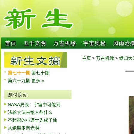
首页
五千文明
万古机缘
宇宙奥秘
风雨沧
主页
>
万古机缘
>
缘归大
第七十一期
第七十期
第六十九期
更多 »
即时滚动
NASA局长：宇宙中可能到
法轮大法带给人些什么
不起眼的小道士先成了仙
从绝望走向光明