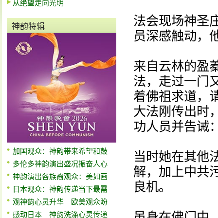
从绝望走向光明
法会现场神圣
神韵特辑
员深感触动，
来自云林的盈
法，走过一门
着佛祖求道，请
大法刚传出时
功人员并告诫
加国观众：神韵带来希望和鼓
当时她在其他
多伦多神韵演出盛况振奋人心
解，加上中共
神韵演出各族裔观众：美如画
良机。
日本观众：神韵传递当下最需
观神韵心灵升华 欧美观众盼
虽身在佛门中
感动日本 神韵洗涤心灵传递