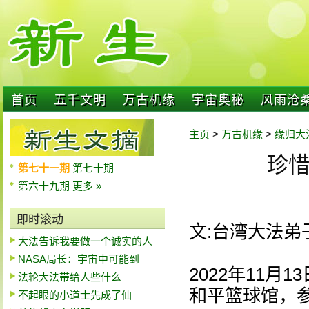
首页
五千文明
万古机缘
宇宙奥秘
风雨沧
主页
>
万古机缘
>
缘归大
珍
第七十一期
第七十期
第六十九期
更多 »
即时滚动
文:台湾大法弟
大法告诉我要做一个诚实的人
NASA局长：宇宙中可能到
2022年11
法轮大法带给人些什么
和平篮球馆，
不起眼的小道士先成了仙