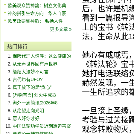
欧美观众赞神韵：树立文化典
后，也许是机
神韵指引生命方向 华人自豪
看到一篇报导
欧美政要赞神韵： 弘扬人性
上的宝书《转
更多文章 »
法，生命从此1
热门排行
她心有戚戚焉
保险代理人惊呼：这么健康的
《转法轮》宝
从无声世界回有声世界
缘结大法妙不可言
她打电话联络
古代也有UFO?
赫然发现，一
真正放下的是“贪心”
一生所追求的
[万物有言] 烈火中成器
海外一周简讯(2026年8
一旦接上圣缘
从绝望走向光明
考验与过关接
愿人好你才好
中国法轮功学员近期遭迫害案
观念转败物灭
贾成公元神离体随仙