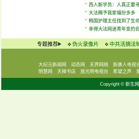
西人新学员：人真正要
大法赐予我家福份多多
韩国护理主任找到了生
幸得大法网迷青年变的
专题推荐
伪火录像片
中共活摘法
大纪元新闻网
动态网
无界网络
新唐人电视
明慧网
天梯书店
放光明电视台
希望之声
Copyright © 新