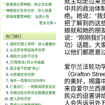
就主动走过来
欧美观众赞神韵：树立文化典
中共的政治体
神韵指引生命方向 华人自豪
绝。她说：“
欧美政要赞神韵： 弘扬人性
把了解到的这
更多文章 »
娘就和她的朋
说：“刚刚我
热门排行
功）话题，大
保险代理人惊呼：这么健康的
从无声世界回有声世界
以他们都愿意
缘结大法妙不可言
[万物有言] 烈火中成器
爱尔兰法轮功
真正放下的是“贪心”
（Grafton
从绝望走向光明
的美好，揭露中
海外一周简讯(2026年8
仁者见仁：一则新闻改变这对
来自爱尔兰西
中国法轮功学员近期遭迫害案
民众的迫害讲
愿人好你才好
人会告诉另外
贾成公元神离体随仙