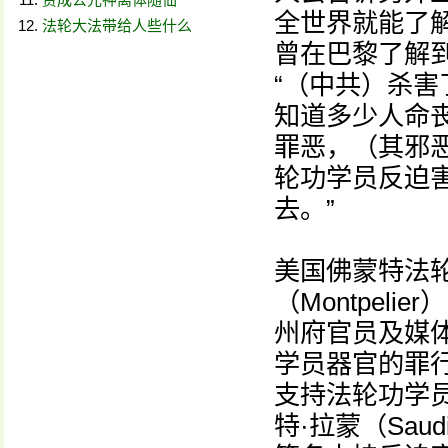
全世界就能了解
法轮大法带给人些什么
曾在巴黎了解
“（中共）杀
知道多少人命丧
罪恶，（其邪
轮功学员反迫
去。”
美国佛蒙特法
（Montpel
州府官员及媒
学员器官的罪
支持法轮功学
特·拉蒙（Sau