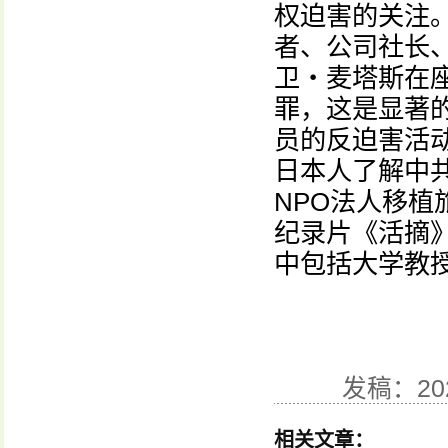
权迫害的关注
者、公司社长
卫・麦塔斯在
罪，这是显著的
员的反迫害活
日本人了解中
NPO法人移
纪录片《活摘
中包括大学教
发稿：20
相关文章：