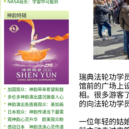
NASA局长：宇宙中可能到
神韵特辑
瑞典法轮功学
馆前的广场上
加国观众：神韵带来希望和鼓
相。很多游客
多伦多神韵演出盛况振奋人心
的向法轮功学
神韵演出各族裔观众：美如画
日本观众：神韵传递当下最需
观神韵心灵升华 欧美观众盼
一位年轻的姑
感动日本 神韵洗涤心灵传递