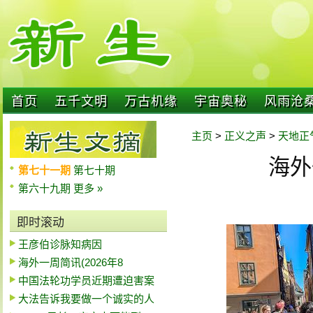
首页
五千文明
万古机缘
宇宙奥秘
风雨沧
主页
>
正义之声
>
天地正
海外
第七十一期
第七十期
第六十九期
更多 »
即时滚动
王彦伯诊脉知病因
海外一周简讯(2026年8
中国法轮功学员近期遭迫害案
大法告诉我要做一个诚实的人