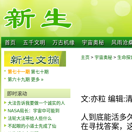
首页
五千文明
万古机缘
宇宙奥秘
风雨沧
主页
>
宇宙奥秘
>
生命探
第七十一期
第七十期
第六十九期
更多 »
即时滚动
文:亦粒 编辑:
大法告诉我要做一个诚实的人
NASA局长：宇宙中可能到
人到底能活多
法轮大法带给人些什么
在寻找答案，
不起眼的小道士先成了仙