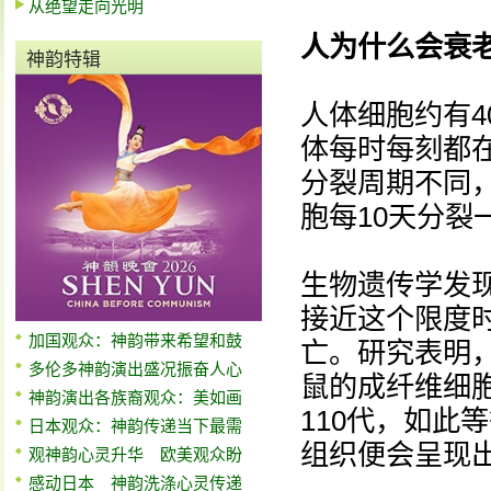
从绝望走向光明
人为什么会衰
神韵特辑
人体细胞约有4
体每时每刻都
分裂周期不同，
胞每10天分裂
生物遗传学发
接近这个限度
加国观众：神韵带来希望和鼓
亡。研究表明
多伦多神韵演出盛况振奋人心
鼠的成纤维细
神韵演出各族裔观众：美如画
110代，如此
日本观众：神韵传递当下最需
组织便会呈现
观神韵心灵升华 欧美观众盼
感动日本 神韵洗涤心灵传递