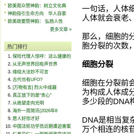
欧美观众赞神韵：树立文化典
一句话，人体
神韵指引生命方向 华人自豪
人体就会衰老
欧美政要赞神韵： 弘扬人性
更多文章 »
那么，细胞的
胞分裂的次数
热门排行
保险代理人惊呼：这么健康的
细胞分裂
从无声世界回有声世界
缘结大法妙不可言
古代也有UFO?
细胞在分裂前
[万物有言] 烈火中成器
为构成人体成
真正放下的是“贪心”
多少段的DNA
从绝望走向光明
海外一周简讯(2026年8
DNA是相当复
愿人好你才好
中国法轮功学员近期遭迫害案
万个相连的核
仁者见仁：一则新闻改变这对