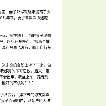
酷迫害，妻子吓得就逐渐脱离了大
0几年来，妻子曾数次遭遇魔
。
米远，摔在地上。当时妻子没想
吧，以后开车慢点。”那两个撞
，真的啥事也没有，骑上自行车
一米多高的台阶上摔了下来。做
。我都觉的不可思议。后来，妻
觉不会出事，我坐上车一路走到
能好的不快吗？！”
妻子从高台上摔下去的球友都震
”妻子心里明白，只有法轮大法