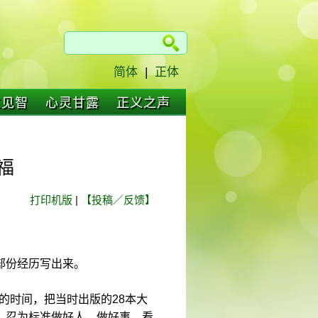
简体
|
正体
仁见智
心灵甘露
正义之声
福
打印机版
|
【投稿／反馈】
部份经历写出来。
月的时间，把当时出版的28本大
、忍为标准做好人、做好事，看