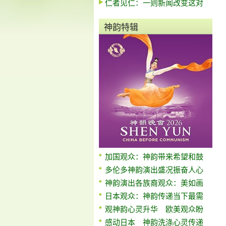
仁者见仁：一则新闻改变这对
神韵特辑
加国观众：神韵带来希望和鼓
多伦多神韵演出盛况振奋人心
神韵演出各族裔观众：美如画
日本观众：神韵传递当下最需
观神韵心灵升华 欧美观众盼
感动日本 神韵洗涤心灵传递