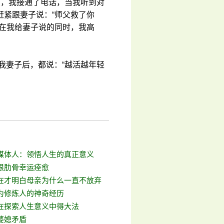
点，我接通了电话，当我听到对
赶紧跟妻子说：“师父救了你
”在我给妻子说的同时，我高
我妻子后，都说：“越活越年轻
媒体人：领悟人生的真正意义
根肋骨幸运痊愈
在才明白母亲为什么一直不放弃
为修炼人的神奇经历
在探索人生意义中得大法
婆媳矛盾