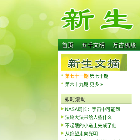
首页
五千文明
万古机缘
第七十一期
第七十期
第六十九期
更多 »
即时滚动
NASA局长：宇宙中可能到
法轮大法带给人些什么
不起眼的小道士先成了仙
从绝望走向光明