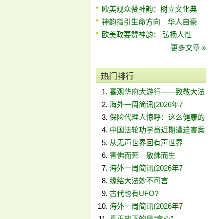
欧美观众赞神韵：树立文化典
神韵指引生命方向 华人自豪
欧美政要赞神韵： 弘扬人性
更多文章 »
热门排行
喜观华府大游行——致敬大法
海外一周简讯(2026年7
保险代理人惊呼：这么健康的
中国法轮功学员近期遭迫害案
从无声世界回有声世界
害佛而死 敬佛而生
海外一周简讯(2026年7
缘结大法妙不可言
古代也有UFO?
海外一周简讯(2026年7
真正放下的是“贪心”