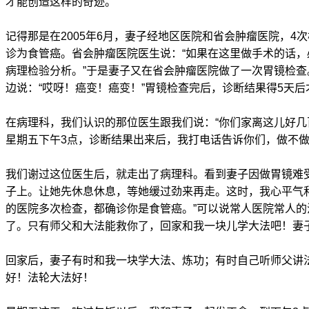
才能创造这样的奇迹。
记得那是在2005年6月，妻子经地区医院和省会肿瘤医院，4
诊为食管癌。省会肿瘤医院医生说：“如果在这里做手术的话
病理检验分析。”于是妻子又在省会肿瘤医院做了一次胃镜检
边说：“哎呀！癌变！癌变！”胃镜检查完后，诊断结果得5天后
在病理科，我们认识的那位医生跟我们说：“你们家离这儿好
星期五下午3点，诊断结果出来后，我打电话告诉你们，做不做
我们谢过这位医生后，就走出了病理科。看到妻子因做胃镜难
子上。让她先休息休息，等她缓过劲来再走。这时，我心平气
的医院多次检查，都确诊你是食管癌。”可以说常人医院常人的
了。只有师父和大法能救你了，回家和我一块儿学大法吧！妻子
回家后，妻子有时和我一块学大法、炼功；有时自己听师父讲
好！法轮大法好！