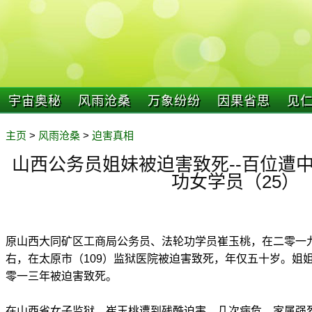
宇宙奥秘
风雨沧桑
万象纷纷
因果省思
见
主页
>
风雨沧桑
>
迫害真相
山西公务员姐妹被迫害致死--百位遭
功女学员（25）
原山西大同矿区工商局公务员、法轮功学员崔玉桃，在二零一
右，在太原市（109）监狱医院被迫害致死，年仅五十岁。姐
零一三年被迫害致死。
在山西省女子监狱，崔玉桃遭到残酷迫害，几次病危，家属强