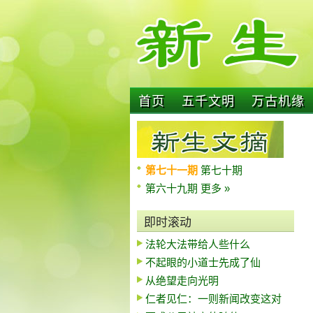
首页
五千文明
万古机缘
第七十一期
第七十期
第六十九期
更多 »
即时滚动
法轮大法带给人些什么
不起眼的小道士先成了仙
从绝望走向光明
仁者见仁：一则新闻改变这对