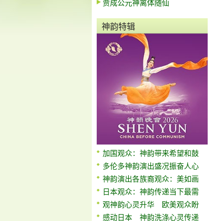
贾成公元神离体随仙
神韵特辑
加国观众：神韵带来希望和鼓
多伦多神韵演出盛况振奋人心
神韵演出各族裔观众：美如画
日本观众：神韵传递当下最需
观神韵心灵升华 欧美观众盼
感动日本 神韵洗涤心灵传递