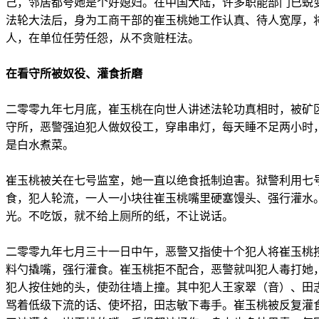
己，邻居都夸她是个好媳妇。在中国大陆，许多职能部门已蜕
法轮大法后，身为工商干部的崔玉桃她工作认真、待人宽厚，将
人，在单位任劳任怨，从不贪赃枉法。
在看守所被奴役、灌食折磨
二零零九年七月底，崔玉桃在向世人讲述法轮功真相时，被矿
守所，恶警强迫犯人做奴役工，穿串串灯，每天睡不足两小时
是白水煮菜。
崔玉桃被关在七号监室，她一直以绝食抵制迫害。狱警利用七
食，犯人轮流，一人一小块往崔玉桃嘴里硬塞馒头、强行灌水
光。不吃饭，就不给上厕所的纸，不让说话。
二零零九年七月三十一日中午，恶警又指使十个犯人将崔玉桃
料勺撬嘴，强行灌食。崔玉桃拒不配合，恶警就叫犯人毒打她
犯人按住她的头，使劲往墙上撞。其中犯人王家翠（音）、田
骂着低级下流的话、使坏招，田志敏下毒手。崔玉桃被反复灌