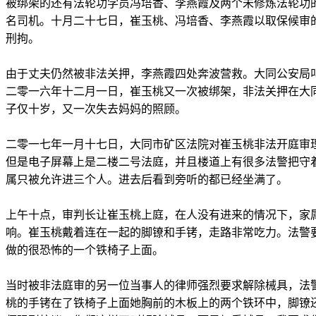
被绑架的还有法轮功学员冯培香、李燕霞及两个未修炼法轮功
名司机。十月二十七日，崔玉桃、冯培香、李燕霞以取保候审
刑拘。
由于丈夫仍然被非法关押，李燕霞四处奔波营救。大同公安局
二零一六年十二月一日，崔玉桃又一次被绑架，非法关押在大
子仅十岁，又一次失去妈妈的照顾。
二零一七年一月十七日，大同市矿区法院对崔玉桃非法开庭审
但是电子屏幕上是二楼二号法庭，并且楼道上有很多法警把守
属只被允许进三个人。进去后看到旁听的都已经坐满了。
上午十点，审判长让崔玉桃上庭，在人没有进来的情况下，家
响。崔玉桃戴着连在一起的脚镣和手铐，走路非常吃力。法警
做的很恐怖的一个铁椅子上面。
当时被非法庭审的另一位当事人的律师强烈要求解除械具，法
桃的手铐在了铁椅子上面她胸前的木板上的两个铁环中，脚镣