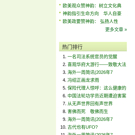
欧美观众赞神韵：树立文化典
神韵指引生命方向 华人自豪
欧美政要赞神韵： 弘扬人性
更多文章 »
热门排行
一名司法系统官员的觉醒
喜观华府大游行——致敬大法
海外一周简讯(2026年7
冯绍正画龙求雨
保险代理人惊呼：这么健康的
中国法轮功学员近期遭迫害案
从无声世界回有声世界
害佛而死 敬佛而生
海外一周简讯(2026年7
古代也有UFO?
海外一周简讯(2026年7