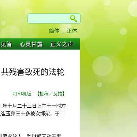
简体
|
正体
仁见智
心灵甘露
正义之声
中共残害致死的法轮
打印机版
|
【投稿／反馈】
九年十月二十三日上午十一时左
姐崔玉萍三十多被次绑架，于二
烈要求放人，监狱都无动于衷，