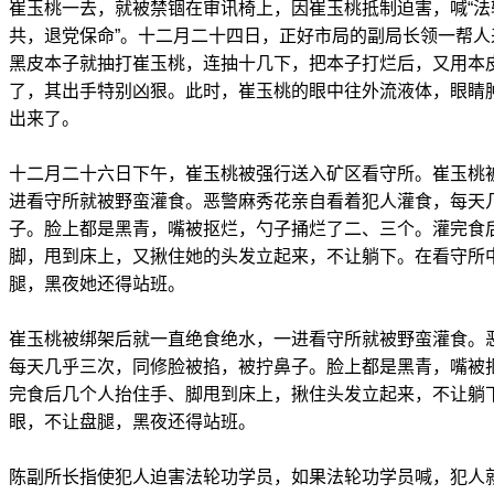
崔玉桃一去，就被禁锢在审讯椅上，因崔玉桃抵制迫害，喊“
共，退党保命”。十二月二十四日，正好市局的副局长领一帮
黑皮本子就抽打崔玉桃，连抽十几下，把本子打烂后，又用本
了，其出手特别凶狠。此时，崔玉桃的眼中往外流液体，眼睛
出来了。
十二月二十六日下午，崔玉桃被强行送入矿区看守所。崔玉桃
进看守所就被野蛮灌食。恶警麻秀花亲自看着犯人灌食，每天
子。脸上都是黑青，嘴被抠烂，勺子捅烂了二、三个。灌完食
脚，甩到床上，又揪住她的头发立起来，不让躺下。在看守所
腿，黑夜她还得站班。
崔玉桃被绑架后就一直绝食绝水，一进看守所就被野蛮灌食。
每天几乎三次，同修脸被掐，被拧鼻子。脸上都是黑青，嘴被
完食后几个人抬住手、脚甩到床上，揪住头发立起来，不让躺
眼，不让盘腿，黑夜还得站班。
陈副所长指使犯人迫害法轮功学员，如果法轮功学员喊，犯人