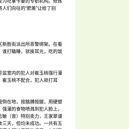
变为吃拿卡要的专职机构。修炼
人们向往的“肥差”让给了别
区新胜街派出所恶警绑架。在看
，谁打瞌睡，就挨耳光，吃的饭
号监室内的犯人对崔玉桃强行灌
。崔玉桃不配合，犯人就打耳
按倒在地，按胳膊按腿，用硬塑
，强灌的食物喷溅到犯人脸上，
志敏（音）特别卖力，王家翠谩
食三天，但均未成功。一共有五