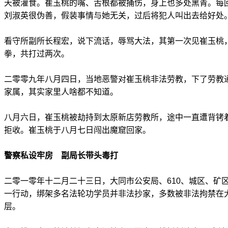
天被灌食。崔玉桃的嘴、舌根都被捅伤，身上也多处黑青。每
刘淑英很伪善，假装事情与她无关，过后将犯人叫出去给好处
看守所副所长程宏，说下流话，辱骂大法，其第一次见崔玉桃
拳，共打过两次。
二零零九年八月四日，当地恶警对崔玉桃非法劳教，下了劳教
家属，其实家里人啥都不知道。
八月六日，崔玉桃被劫持到太原新店劳教所，途中一直遭背铐
拒收。崔玉桃于八月七日闯出魔窟回家。
警察私设牢房 副局长带头毒打
二零一零年十二月二十三日，大同市公安局、610、城区、矿
一行动，绑架多名法轮功学员并非法抄家，多数被非法拘禁在
层。