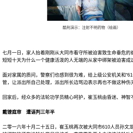
酷刑演示：注射不明药物（绘画）
七月一日，家人抬着刚刚从大同市看守所被迫害致生命垂危的
短短十天为什么一个健康活泼的人无端的从家中绑架被迫害成
面对家属的质问，警察们也感到很为难，给上级公安机关和“61
管，让派出所自己处理，派出所长边骂边表示再也不做这种伤
回家后，经众多的法轮功学员精心呵护，崔玉桃由昏迷、神智
戴镣庭审 遭诬判三年半
二零一六年十月二十五日，崔玉桃再次被大同市610人员孙文