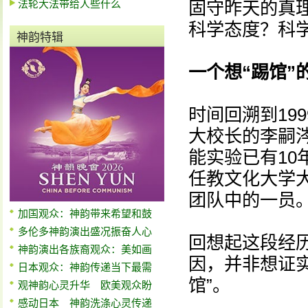
法轮大法带给人些什么
固守昨天的真
科学态度？科学知
神韵特辑
一个想“踢馆”
时间回溯到19
大校长的李嗣
能实验已有1
任教文化大学
团队中的一员
加国观众：神韵带来希望和鼓
多伦多神韵演出盛况振奋人心
回想起这段经
神韵演出各族裔观众：美如画
因，并非想证
日本观众：神韵传递当下最需
馆”。
观神韵心灵升华 欧美观众盼
感动日本 神韵洗涤心灵传递