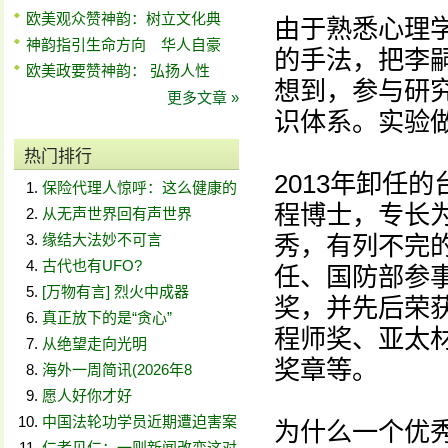
欧美观众赞神韵：树立文化典
由于熟悉心理
神韵指引生命方向 华人自豪
的手法，把李嗣
欧美政要赞神韵： 弘扬人性
想到，参与研
更多文章 »
识体系。实验
热门排行
2013年卸任
保险代理人惊呼：这么健康的
程博士，专长
从无声世界回有声世界
缘结大法妙不可言
秀，有列不完
古代也有UFO?
任、国防部参
[万物有言] 烈火中成器
奖，并先后荣
真正放下的是“贪心”
程师奖、亚太
从绝望走向光明
奖章等。
海外一周简讯(2026年8
愿人好你才好
中国法轮功学员近期遭迫害案
为什么一个优
仁者见仁：一则新闻改变这对