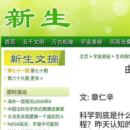
首页
五千文明
万古机缘
宇宙奥秘
风雨沧
主页
>
宇宙奥秘
>
生命探
第七十一期
第七十期
第六十九期
更多 »
即时滚动
文: 章仁辛
海外一周简讯(2026年8
中国法轮功学员近期遭迫害案
科学到底是什
大法告诉我要做一个诚实的人
程？昨天认知
NASA局长：宇宙中可能到