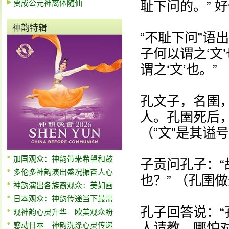
贾成公元神离体随仙
耻下问的。” 
神韵特辑
“不耻下问”语
子何以谓之‘文
谓之‘文’也。”
孔文子，名圉
人。孔圉死后，
（“文”是其谥
加国观众：神韵带来希望和鼓
子贡问孔子：
多伦多神韵演出盛况振奋人心
也？” （孔圉
神韵演出各族裔观众：美如画
日本观众：神韵传递当下最需
孔子回答说：
观神韵心灵升华 欧美观众盼
人请教，哪怕
感动日本 神韵洗涤心灵传递