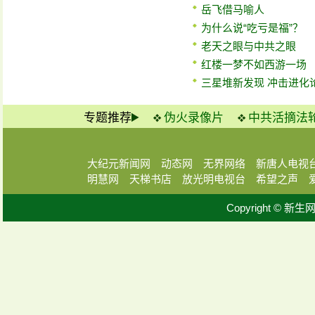
岳飞借马喻人
为什么说“吃亏是福”？
老天之眼与中共之眼
红楼一梦不如西游一场
三星堆新发现 冲击进化
专题推荐
伪火录像片
中共活摘法
大纪元新闻网
动态网
无界网络
新唐人电视
明慧网
天梯书店
放光明电视台
希望之声
Copyright © 新