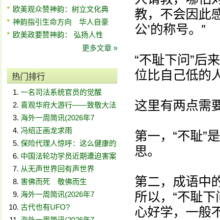
欧美观众赞神韵：树立文化典
教，不会因此
神韵指引生命方向 华人自豪
公’的称号。”
欧美政要赞神韵： 弘扬人性
更多文章 »
“不耻下问”后
位比自己低的
热门排行
一名司法系统官员的觉醒
这里有两点需
喜观华府大游行——致敬大法
海外一周简讯(2026年7
冯绍正画龙求雨
第一，“不耻”
保险代理人惊呼：这么健康的
思。
中国法轮功学员近期遭迫害案
从无声世界回有声世界
第二，成语中的
害佛而死 敬佛而生
所以，“不耻下
海外一周简讯(2026年7
古代也有UFO?
心好学，一般
海外一周简讯(2026年7