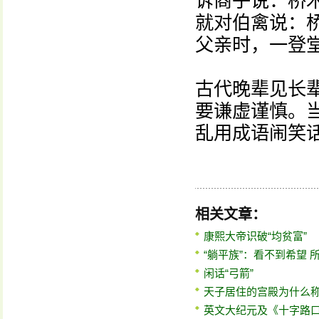
诉商子说：桥
就对伯禽说：
父亲时，一登
古代晚辈见长
要谦虚谨慎。
乱用成语闹笑
相关文章：
康熙大帝识破“均贫富”
“躺平族”：看不到希望 
闲话“弓箭”
天子居住的宫殿为什么称为
英文大纪元及《十字路