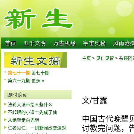
首页
五千文明
万古机缘
宇宙奥秘
风雨沧
主页
>
见仁见智
>
杂谈随
第七十一期
第七十期
第六十九期
更多 »
即时滚动
文/甘露
法轮大法带给人些什么
不起眼的小道士先成了仙
中国古代晚辈
从绝望走向光明
讨教完问题，
仁者见仁：一则新闻改变这对