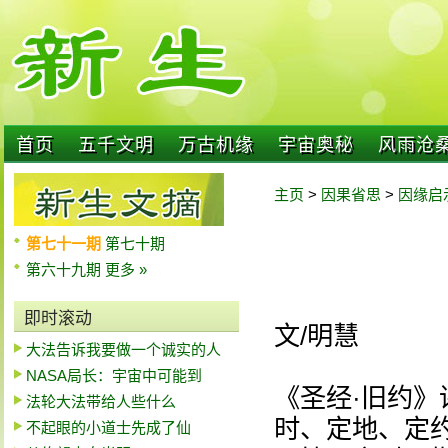
首页
五千文明
万古机缘
宇宙奥秘
风雨沧
主页
>
因果省思
>
因缘启
第七十一期
第七十期
第六十九期
更多 »
即时滚动
文/明慧
大法告诉我要做一个诚实的人
NASA局长：宇宙中可能到
《圣经·旧约
法轮大法带给人些什么
时、定地、定
不起眼的小道士先成了仙