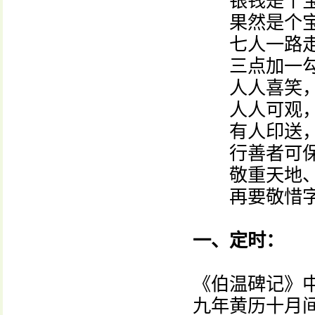
银钱是个宝
果然是个宝
七人一路走
三点加一勾
人人喜笑，
人人可观，
有人印送，
行善者可保
敬重天地、
再要敬惜字
一、定时：
《伯温碑记》中
九年黄历十月间