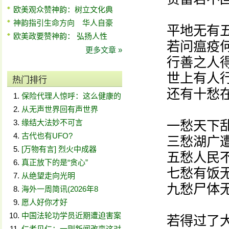
欧美观众赞神韵：树立文化典
神韵指引生命方向 华人自豪
平地无有五
欧美政要赞神韵： 弘扬人性
若问瘟疫何
更多文章 »
行善之人得
世上有人行
热门排行
还有十愁在
保险代理人惊呼：这么健康的
从无声世界回有声世界
缘结大法妙不可言
一愁天下乱
古代也有UFO?
三愁湖广遭
[万物有言] 烈火中成器
五愁人民不
真正放下的是“贪心”
七愁有饭无
从绝望走向光明
九愁尸体无
海外一周简讯(2026年8
愿人好你才好
中国法轮功学员近期遭迫害案
若得过了大
仁者见仁：一则新闻改变这对