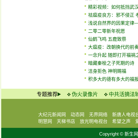
精彩视频：如何抵挡武
祛瘟疫良方：邪不侵正 
浅说自然界的因果定律
二零二零新年祝愿
仙鹤飞鸣 五鹿致祭
大瘟疫：改朝换代的前
一念升起 随即打开福祸
暗藏秦桧之子死期的诗
洁身拒色 神明赐福
积多大的德有多大的福
专题推荐
伪火录像片
中共活摘法
大纪元新闻网
动态网
无界网络
新唐人电视
明慧网
天梯书店
放光明电视台
希望之声
Copyright © 新