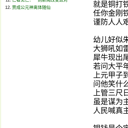
就是铜打铁
贾成公元神离体随仙
任你金刚铁
谨防人人艰
幼儿好似朱
大狮吼如雷
犀牛现出尾
若问大平年
上元甲子到
问他笑什么
上管三尺日
虽是谋为主
人民喊真主