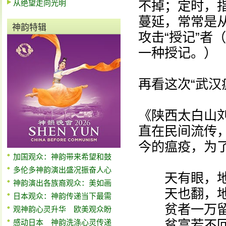
从绝望走向光明
不掉；定时，
蔓延，常常是
神韵特辑
攻击“授记”者
一种授记。）
再看这次“武汉
《陕西太白山
直在民间流传
今的瘟疫，为
加国观众：神韵带来希望和鼓
多伦多神韵演出盛况振奋人心
天有眼，地
神韵演出各族裔观众：美如画
天也翻，地
日本观众：神韵传递当下最需
贫者一万留
观神韵心灵升华 欧美观众盼
贫富若不回
感动日本 神韵洗涤心灵传递