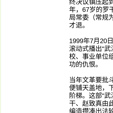
终决议镇压起到
年，67岁的罗
局常委（常规为
才退。
1999年7月
滚动式播出“武
校、事业单位
功的仇恨。
当年文革要批
便铺天盖地，
阶梯。这部“武
干、赵致真由
编造攒凑出法轮