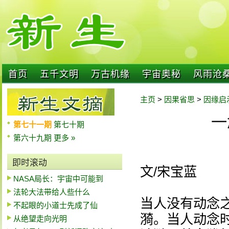
首页
五千文明
万古机缘
宇宙奥秘
风雨沧
主页
>
因果省思
>
因缘启
一
第七十一期
第七十期
第六十九期
更多 »
即时滚动
文/宋宝蓝
NASA局长：宇宙中可能到
法轮大法带给人些什么
当人没有动念
不起眼的小道士先成了仙
漪。当人动念
从绝望走向光明