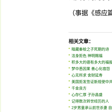
（事据《感应
相关文章：
暗藏秦桧之子死期的诗
洁身拒色 神明赐福
积多大的德有多大的福
梦中悉因果 善心化宿怨
心无所求 舍财延寿
美国拒发签证新规使中
千金良方
心存仁厚 子孙昌盛
记得数次转世经历的人
2岁男童承认前世杀妻 