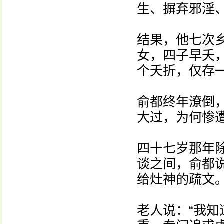
生、摒弃邪淫
结果，他七次
女，四子早夭
个夭折，仅存
俞都终年潦倒
大过，为何惨
四十七岁那年
谈之间，俞都
给灶神的疏文
老人说：“我