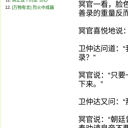
冥官一看，脸
[万物有言] 烈火中成器
善录的重量反
冥官喜悦地说：
卫仲达问道：
录？”
冥官说：“只
下来。”
卫仲达又问：“
冥官说：“朝