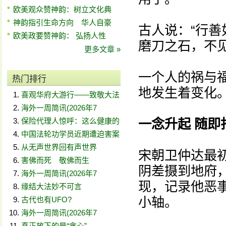
欧美观众赞神韵：树立文化典
神韵指引生命方向 华人自豪
古人说：“行
欧美政要赞神韵： 弘扬人性
磨刀之石，不
更多文章 »
一个人的祸与
热门排行
地发生着变化
喜观华府大游行——致敬大法
海外一周简讯(2026年7
保险代理人惊呼：这么健康的
一念升起 随即
中国法轮功学员近期遭迫害案
从无声世界回有声世界
宋朝卫仲达最
害佛而死 敬佛而生
阴差摄到地府
海外一周简讯(2026年7
现，记录他恶
缘结大法妙不可言
小轴。
古代也有UFO?
海外一周简讯(2026年7
真正放下的是“贪心”