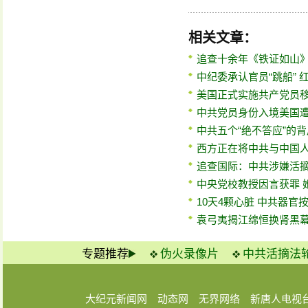
相关文章：
追查十余年《铁证如山
中纪委承认官员“跳船” 
美国正式实施共产党员
中共党员身份入境美国
中共五个“绝不答应”的
西方正在将中共与中国
追查国际：中共涉嫌活
中央党校教授因言获罪 
10天4颗心脏 中共器官
袁弓夷揭江绵恒换肾黑幕
专题推荐
伪火录像片
中共活摘法
大纪元新闻网
动态网
无界网络
新唐人电视