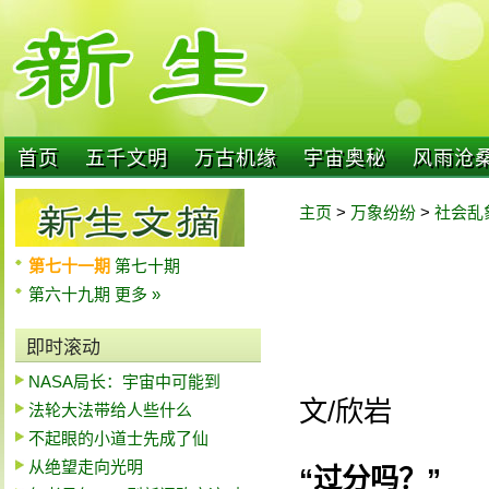
首页
五千文明
万古机缘
宇宙奥秘
风雨沧
主页
>
万象纷纷
>
社会乱
第七十一期
第七十期
第六十九期
更多 »
即时滚动
NASA局长：宇宙中可能到
文/欣岩
法轮大法带给人些什么
不起眼的小道士先成了仙
从绝望走向光明
“过分吗？”