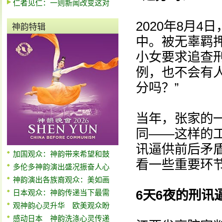
仁者见仁：一则新闻改变这对
2020年8月
神韵特辑
中。被无辜羁
小女要求追查
例，也不会有
分吗？”
当年，张家的
同——这样的
讯逼供前后矛
加国观众：神韵带来希望和鼓
看一些重要环
多伦多神韵演出盛况振奋人心
神韵演出各族裔观众：美如画
6天6夜的刑讯
日本观众：神韵传递当下最需
观神韵心灵升华 欧美观众盼
感动日本 神韵洗涤心灵传递