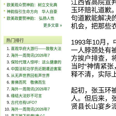
江西省高院宣
欧美观众赞神韵：树立文化典
玉环赔礼道歉
神韵指引生命方向 华人自豪
句道歉能解决
欧美政要赞神韵： 弘扬人性
机会，把那些
更多文章 »
热门排行
1993年10
喜观华府大游行——致敬大法
一人脖颈处有
海外一周简讯(2026年7
方挨户排查，
保险代理人惊呼：这么健康的
当时“神情紧张
中国法轮功学员近期遭迫害案
释不清，实际
从无声世界回有声世界
害佛而死 敬佛而生
起初，张玉环
海外一周简讯(2026年7
缘结大法妙不可言
人。但后来，
古代也有UFO?
贤县长山宴乡
海外一周简讯(2026年7
真正放下的是“贪心”