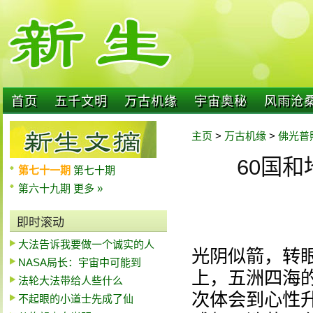
首页
五千文明
万古机缘
宇宙奥秘
风雨沧
主页
>
万古机缘
>
佛光普
60国
第七十一期
第七十期
第六十九期
更多 »
即时滚动
大法告诉我要做一个诚实的人
光阴似箭，转
NASA局长：宇宙中可能到
上，五洲四海
法轮大法带给人些什么
次体会到心性
不起眼的小道士先成了仙