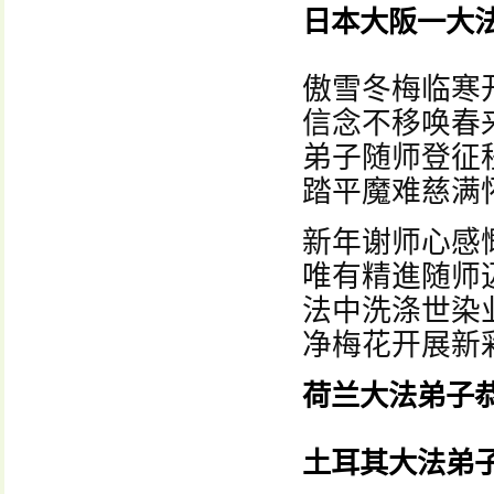
日本大阪一大
傲雪冬梅临寒
信念不移唤春
弟子随师登征
踏平魔难慈满
新年谢师心感
唯有精進随师
法中洗涤世染
净梅花开展新
荷兰大法弟子
土耳其大法弟