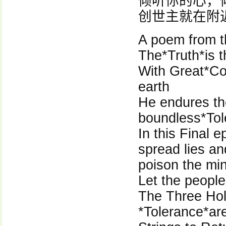
倾听你的心，
创世主就在附
A poem from
The*Truth*is 
With Great*C
earth
He endures the
boundless*To
In this Final 
spread lies an
poison the mi
Let the people
The Three Ho
*Tolerance*ar