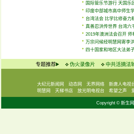
国际管乐节游行 天国乐
印度中部城市高中师生
台湾法会 比学比修奋力
真善忍洪传世界 台湾六
2019年澳洲法会召开 
万宗问候经明慧网寄李
四十国家和地区大法弟
专题推荐
伪火录像片
中共活摘法
大纪元新闻网
动态网
无界网络
新唐人电视
明慧网
天梯书店
放光明电视台
希望之声
Copyright © 新