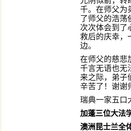
光阴似箭，转
千。在师父为
了师父的浩荡
次次体会到了
救后的庆幸，
边。
在师父的慈悲
千言无语也无
来之际，弟子
辛苦了！谢谢
瑞典一家五口
加蓬三位大法
澳洲昆士兰全