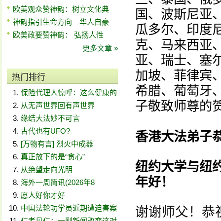
欧美观众赞神韵：树立文化典
国、波斯尼亚
神韵指引生命方向 华人自豪
瓜多尔、印度
欧美政要赞神韵： 弘扬人性
克、马来西亚
更多文章 »
亚、瑞士、塞
加坡、菲律宾
热门排行
希腊、葡萄牙
保险代理人惊呼：这么健康的
子敬致师尊的
从无声世界回有声世界
缘结大法妙不可言
古代也有UFO?
香港大法弟子
[万物有言] 烈火中成器
真正放下的是“贪心”
纽约大学与纽
从绝望走向光明
年好！
海外一周简讯(2026年8
愿人好你才好
中国法轮功学员近期遭迫害案
谢谢师父！恭
仁者见仁：一则新闻改变这对