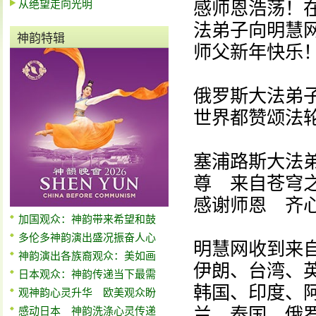
从绝望走向光明
感师恩浩荡！在
法弟子向明慧
神韵特辑
师父新年快乐
俄罗斯大法弟
世界都赞颂法轮
塞浦路斯大法
尊 来自苍穹
感谢师恩 齐心
加国观众：神韵带来希望和鼓
多伦多神韵演出盛况振奋人心
明慧网收到来
神韵演出各族裔观众：美如画
伊朗、台湾、
日本观众：神韵传递当下最需
韩国、印度、
观神韵心灵升华 欧美观众盼
兰、泰国、俄
感动日本 神韵洗涤心灵传递