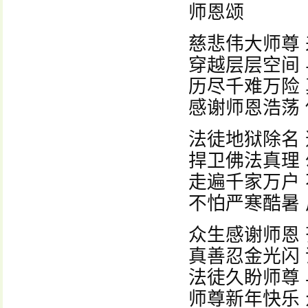
师恩颂
慈悲伟大师尊
穿越层层空间
历尽千难万险
感谢师恩浩荡
法徒地狱除名
捍卫佛法真理
走遍千家万户
不怕严寒酷暑
众生感谢师恩
真善忍金光闪
法徒久盼师尊
师尊新年快乐