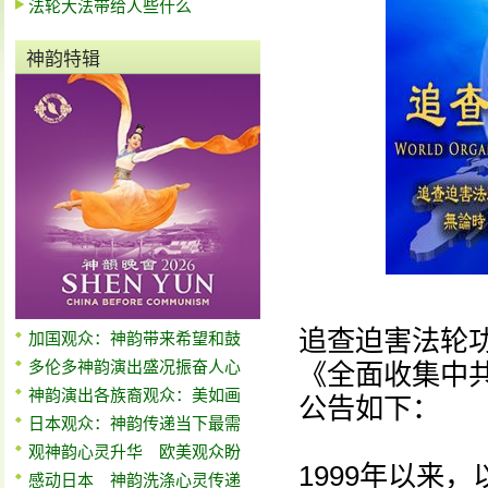
法轮大法带给人些什么
神韵特辑
追查迫害法轮
加国观众：神韵带来希望和鼓
多伦多神韵演出盛况振奋人心
《全面收集中
神韵演出各族裔观众：美如画
公告如下：
日本观众：神韵传递当下最需
观神韵心灵升华 欧美观众盼
1999年以来
感动日本 神韵洗涤心灵传递