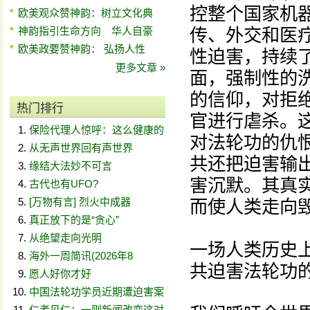
控整个国家机
欧美观众赞神韵：树立文化典
神韵指引生命方向 华人自豪
传、外交和医
欧美政要赞神韵： 弘扬人性
性迫害，持续
更多文章 »
面，强制性的
的信仰，对拒
热门排行
官进行虐杀。
保险代理人惊呼：这么健康的
对法轮功的仇
从无声世界回有声世界
共还把迫害输
缘结大法妙不可言
害沉默。其真
古代也有UFO?
[万物有言] 烈火中成器
而使人类走向
真正放下的是“贪心”
从绝望走向光明
一场人类历史
海外一周简讯(2026年8
共迫害法轮功
愿人好你才好
中国法轮功学员近期遭迫害案
仁者见仁：一则新闻改变这对