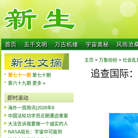
首页
五千文明
万古机缘
宇宙奥秘
风雨沧
主页
>
万象纷纷
>
社会乱
追查国际
第七十一期
第七十期
第六十九期
更多 »
即时滚动
海外一周简讯(2026年8
中国法轮功学员近期遭迫害案
大法告诉我要做一个诚实的人
NASA局长：宇宙中可能到