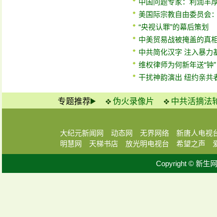
中国问题专家：利润丰
美国际宗教自由委员会
“央视认罪”的幕后策划
中美贸易战被掩盖的真
中共简化汉字 注入暴力
维权律师为何新年送“钟”
干扰神韵演出 纽约亲共
专题推荐
伪火录像片
中共活摘法
大纪元新闻网
动态网
无界网络
新唐人电视
明慧网
天梯书店
放光明电视台
希望之声
Copyright © 新