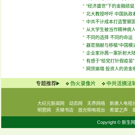
“经济盛世”下的金融硕鼠
北大教授呼吁 中国执政
中共不计成本打造警察国
从大学生被当作精神病
不同的选择 不同的命运
器官捐献与移植“中国模
企业家孙茜一案折射大
有感于“给党打针假疫苗”
网贷崩塌 投资人的资金
专题推荐
伪火录像片
中共活摘法
大纪元新闻网
动态网
无界网络
新唐人电视
明慧网
天梯书店
放光明电视台
希望之声
Copyright © 新