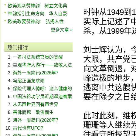
欧美观众赞神韵：树立文化典
时钟从1949到
神韵指引生命方向 华人自豪
实际上记述了
欧美政要赞神韵： 弘扬人性
杀，从1999
更多文章 »
热门排行
刘士辉认为，
一名司法系统官员的觉醒
大限，共产党
喜观华府大游行——致敬大法
向文革倒退，
海外一周简讯(2026年7
峰造极的地步
冯绍正画龙求雨
逃离中共这艘
保险代理人惊呼：这么健康的
要在除夕之日给
中国法轮功学员近期遭迫害案
从无声世界回有声世界
害佛而死 敬佛而生
此时此刻，维
海外一周简讯(2026年7
珊珊等人继续
古代也有UFO?
往看守所探望
海外一周简讯(2026年7