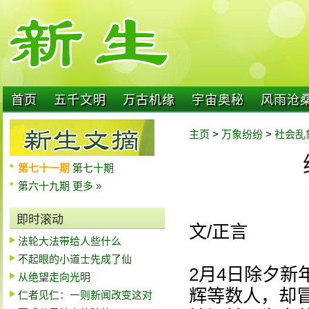
首页
五千文明
万古机缘
宇宙奥秘
风雨沧
主页
>
万象纷纷
>
社会乱
第七十一期
第七十期
第六十九期
更多 »
即时滚动
文/正言
法轮大法带给人些什么
不起眼的小道士先成了仙
2月4日除夕
从绝望走向光明
辉等数人，却
仁者见仁：一则新闻改变这对