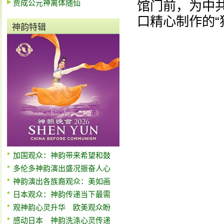
贾成公元神离体随仙
馆门前，为中
口精心制作的“
神韵特辑
加国观众：神韵带来希望和鼓
多伦多神韵演出盛况振奋人心
神韵演出各族裔观众：美如画
日本观众：神韵传递当下最需
观神韵心灵升华 欧美观众盼
感动日本 神韵洗涤心灵传递