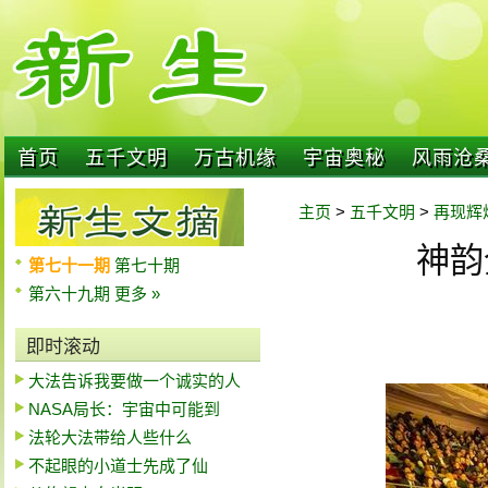
首页
五千文明
万古机缘
宇宙奥秘
风雨沧
主页
>
五千文明
>
再现辉
神韵
第七十一期
第七十期
第六十九期
更多 »
即时滚动
大法告诉我要做一个诚实的人
NASA局长：宇宙中可能到
法轮大法带给人些什么
不起眼的小道士先成了仙