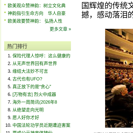
国辉煌的传统
欧美观众赞神韵：树立文化典
撼，感动落泪
神韵指引生命方向 华人自豪
欧美政要赞神韵： 弘扬人性
更多文章 »
热门排行
保险代理人惊呼：这么健康的
从无声世界回有声世界
缘结大法妙不可言
古代也有UFO?
真正放下的是“贪心”
[万物有言] 烈火中成器
海外一周简讯(2026年8
从绝望走向光明
愿人好你才好
中国法轮功学员近期遭迫害案
贾成公元神离体随仙