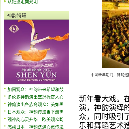
从绝望走向光明
神韵特辑
中国新年期间，神韵巡回艺
加国观众：神韵带来希望和鼓
多伦多神韵演出盛况振奋人心
新年看大戏。
神韵演出各族裔观众：美如画
演，神韵演绎
日本观众：神韵传递当下最需
众，同时吸引
观神韵心灵升华 欧美观众盼
乐和舞蹈艺术
感动日本 神韵洗涤心灵传递