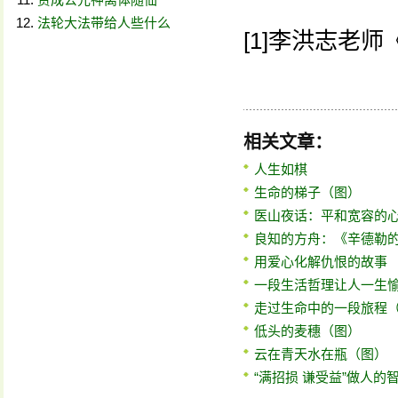
法轮大法带给人些什么
[1]李洪志老
相关文章：
人生如棋
生命的梯子（图）
医山夜话：平和宽容的
良知的方舟：《辛德勒的
用爱心化解仇恨的故事
一段生活哲理让人一生
走过生命中的一段旅程
低头的麦穗（图）
云在青天水在瓶（图）
“满招损 谦受益”做人的