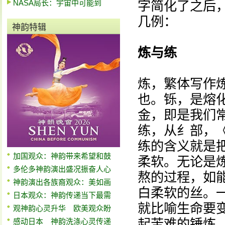
NASA局长：宇宙中可能到
字简化了之后
几例：
神韵特辑
炼与练
炼，繁体写作
也。铄，是熔
金，即是我们常
练，从纟部，
练的含义就是
加国观众：神韵带来希望和鼓
柔软。无论是
多伦多神韵演出盛况振奋人心
熬的过程，如
神韵演出各族裔观众：美如画
白柔软的丝。
日本观众：神韵传递当下最需
就比喻生命要
观神韵心灵升华 欧美观众盼
起苦难的锤炼
感动日本 神韵洗涤心灵传递