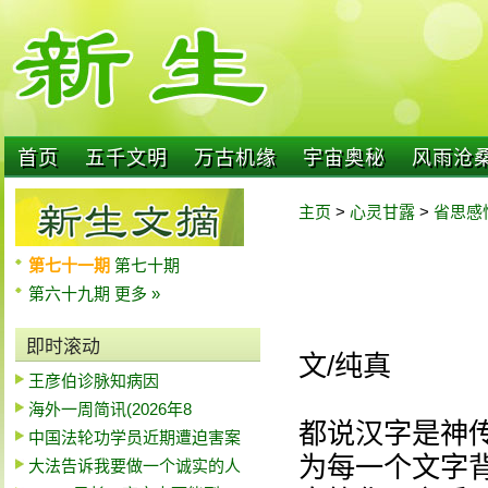
首页
五千文明
万古机缘
宇宙奥秘
风雨沧
主页
>
心灵甘露
>
省思感
第七十一期
第七十期
第六十九期
更多 »
即时滚动
文/纯真
王彦伯诊脉知病因
海外一周简讯(2026年8
都说汉字是神
中国法轮功学员近期遭迫害案
为每一个文字
大法告诉我要做一个诚实的人