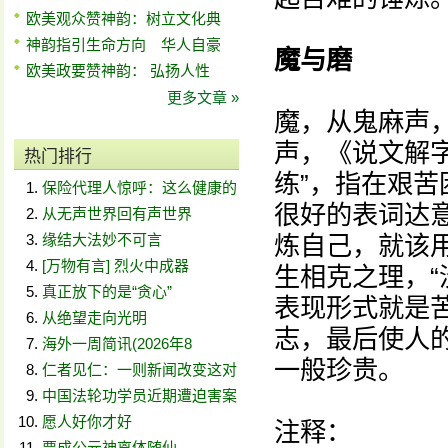
欧美观众赞神韵：树立文化典
神韵指引生命方向 华人自豪
魔与磨
欧美政要赞神韵： 弘扬人性
更多文章 »
魔，从鬼麻声
声，《说文解
热门排行
练”，指在艰
保险代理人惊呼：这么健康的
很好的表词达
从无声世界回有声世界
缘结大法妙不可言
炼自己，就该用
[万物有言] 烈火中成器
生相克之理，“
真正放下的是“贪心”
表现形式就是
从绝望走向光明
志，最后使人
海外一周简讯(2026年8
一般珍贵。
仁者见仁：一则新闻改变这对
中国法轮功学员近期遭迫害案
愿人好你才好
注释：
贾成公元神离体随仙