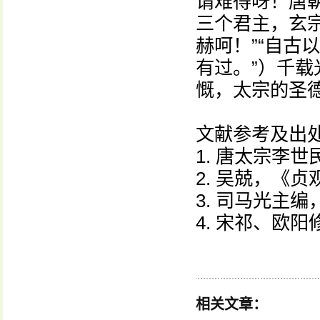
谓难得呀！唐
三个君主，玄
赫呵！”“自古
有过。”）千
慨，太宗的圣
文献参考及出
1. 唐太宗李
2. 吴兢，《
3. 司马光主
4. 宋祁、欧
相关文章：