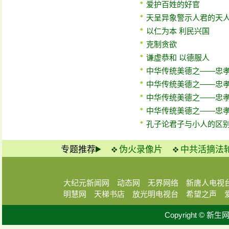
爱护百姓的好官
天呈异象警示人君的天
以仁为本 利民兴国
克制贪欲
谦虚恭和 以德服人
中华传统美德之——忠
中华传统美德之——忠
中华传统美德之——忠
中华传统美德之——忠
孔子论君子与小人的区
专题推荐
伪火录像片
中共活摘法
大纪元新闻网
动态网
无界网络
新唐人电视
明慧网
天梯书店
放光明电视台
希望之声
Copyright © 新