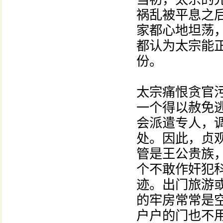
祸乱被平息之
家都心地坦荡
都认为太宗能
份。
太宗痛恨贪官
一个得以赦免
会派遣专人，
处。因此，贞
管是王公贵族
个不敢作奸犯
迹。出门旅游
的牢房常常是
户户的门也不