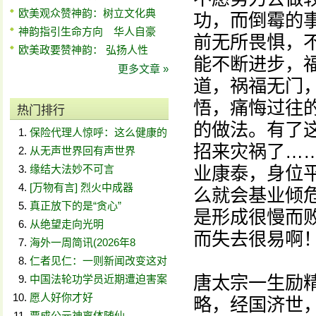
欧美观众赞神韵：树立文化典
功，而倒霉的
神韵指引生命方向 华人自豪
前无所畏惧，
欧美政要赞神韵： 弘扬人性
能不断进步，
更多文章 »
道，祸福无门
悟，痛悔过往
热门排行
的做法。有了
保险代理人惊呼：这么健康的
招来灾祸了…
从无声世界回有声世界
缘结大法妙不可言
业康泰，身位
[万物有言] 烈火中成器
么就会基业倾
真正放下的是“贪心”
是形成很慢而
从绝望走向光明
而失去很易啊
海外一周简讯(2026年8
仁者见仁：一则新闻改变这对
唐太宗一生励
中国法轮功学员近期遭迫害案
愿人好你才好
略，经国济世
贾成公元神离体随仙