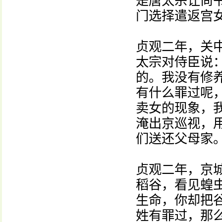
是唐太宗让尚
门选择遣返宫
贞观二年，关
太宗对侍臣说
的。我没有修
有什么罪过呢
卖女的现象，
淹出京巡视，
们送还父母家
贞观二年，京
稻谷，看见蝗
生命，你却把
姓有罪过，那