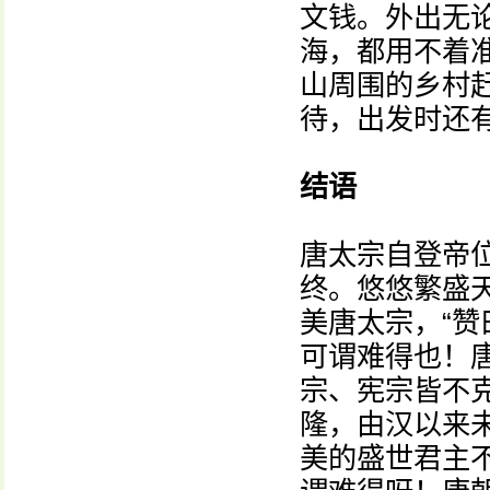
文钱。外出无
海，都用不着
山周围的乡村
待，出发时还
结语
唐太宗自登帝
终。悠悠繁盛
美唐太宗，“
可谓难得也！
宗、宪宗皆不克
隆，由汉以来未
美的盛世君主