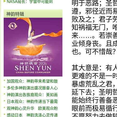
NASA局长：宇宙中可能到
明于恶路；圣
遵，邪径近而
神韵特辑
败及之；君子
知祸福无门，
来……。若崇
业倾身丧。且
也。可不惜哉？
其大意是：有
更难的不是一
加国观众：神韵带来希望和鼓
暴虐荒乱之君
多伦多神韵演出盛况振奋人心
延下去；圣明
神韵演出各族裔观众：美如画
能始终行善备
日本观众：神韵传递当下最需
眼前而极易循
观神韵心灵升华 欧美观众盼
不愿努力去做
感动日本 神韵洗涤心灵传递