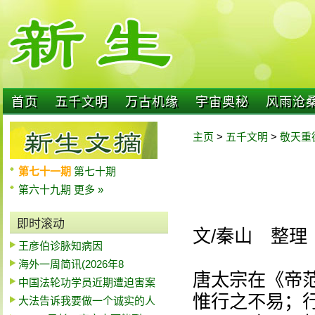
首页
五千文明
万古机缘
宇宙奥秘
风雨沧
主页
>
五千文明
>
敬天重
第七十一期
第七十期
第六十九期
更多 »
即时滚动
文/秦山 整理
王彦伯诊脉知病因
海外一周简讯(2026年8
唐太宗在《帝
中国法轮功学员近期遭迫害案
惟行之不易；
大法告诉我要做一个诚实的人