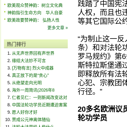
践踏了中国宪
欧美观众赞神韵：树立文化典
人权，而且也
神韵指引生命方向 华人自豪
等其它国际公约
欧美政要赞神韵： 弘扬人性
更多文章 »
“为制止这一反
热门排行
条）和对法轮
从无声世界回有声世界
罗马规约》第6
缘结大法妙不可言
斯特拉斯堡通
[万物有言] 烈火中成器
即释放所有法
真正放下的是“贪心”
心犯、宗教团
从绝望走向光明
行径。”
海外一周简讯(2026年8
仁者见仁：一则新闻改变这对
中国法轮功学员近期遭迫害案
20多名欧洲
愿人好你才好
轮功学员
贾成公元神离体随仙
法轮大法带给人些什么