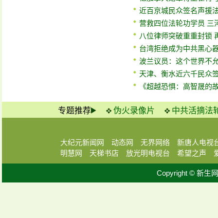
近百京城民众签名声援
营救四位法轮功学员 三
八位律师突破重重封锁 
台湾拒绝成为中共黑心
波兰议员：这个世界不
天津、衡水近六千民众
《超越恐惧：高智晟的
专题推荐
伪火录像片
中共活摘法
大纪元新闻网
动态网
无界网络
新唐人电视
明慧网
天梯书店
放光明电视台
希望之声
Copyright © 新