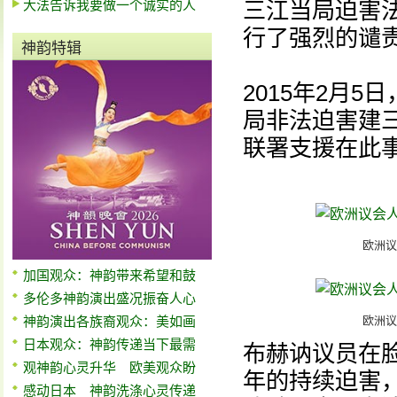
大法告诉我要做一个诚实的人
三江当局迫害法
行了强烈的谴
神韵特辑
2015年2月
局非法迫害建
联署支援在此
欧洲议
加国观众：神韵带来希望和鼓
多伦多神韵演出盛况振奋人心
神韵演出各族裔观众：美如画
欧洲议
日本观众：神韵传递当下最需
布赫讷议员在脸
观神韵心灵升华 欧美观众盼
年的持续迫害
感动日本 神韵洗涤心灵传递