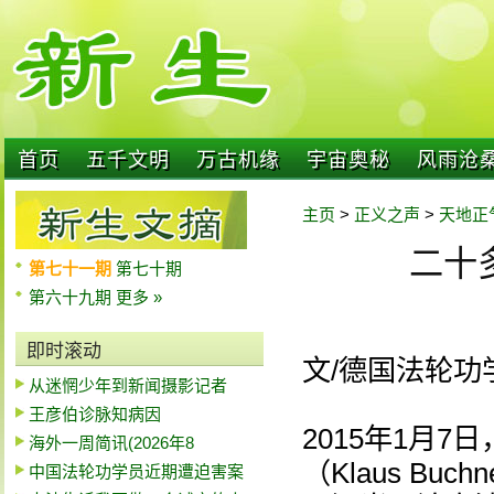
首页
五千文明
万古机缘
宇宙奥秘
风雨沧
主页
>
正义之声
>
天地正
二十
第七十一期
第七十期
第六十九期
更多 »
即时滚动
文/德国法轮功
从迷惘少年到新闻摄影记者
王彦伯诊脉知病因
2015年1月
海外一周简讯(2026年8
（Klaus B
中国法轮功学员近期遭迫害案