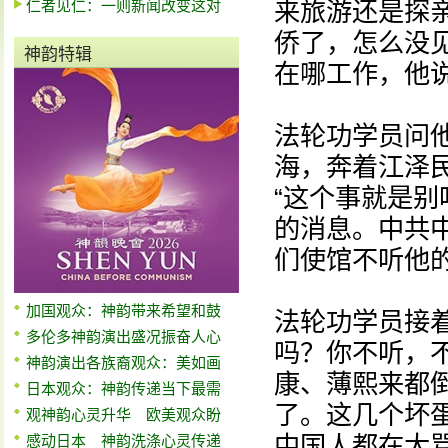
仁者见仁：一则新闻改变这对
来旅游还是探亲
侨了，怎么没见
神韵特辑
在哪工作，他说
法轮功学员问
海，奔着江泽
“这个事就是别
的消息。中共
们使馆不听他
加国观众：神韵带来希望和鼓
法轮功学员接
多伦多神韵演出盛况振奋人心
吗？你不听，
神韵演出各族裔观众：美如画
康、薄熙来都
日本观众：神韵传递当下最需
了。这几个坏
观神韵心灵升华 欧美观众盼
中国人都在大
感动日本 神韵洗涤心灵传递