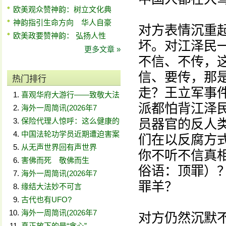
欧美观众赞神韵：树立文化典
神韵指引生命方向 华人自豪
对方表情沉重
欧美政要赞神韵： 弘扬人性
坏。对江泽民
更多文章 »
不信、不传，
信、要传，那
热门排行
走？王立军事
喜观华府大游行——致敬大法
派都怕背江泽
海外一周简讯(2026年7
保险代理人惊呼：这么健康的
员器官的反人
中国法轮功学员近期遭迫害案
们在以反腐方
从无声世界回有声世界
你不听不信真相
害佛而死 敬佛而生
俗语：顶罪）
海外一周简讯(2026年7
罪羊？
缘结大法妙不可言
古代也有UFO?
海外一周简讯(2026年7
对方仍然沉默
真正放下的是“贪心”