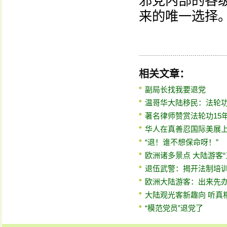
邪党内部的各
来的唯一选择
相关文章：
副局长找我要退党
温哥华大陆移民：法轮
著名律师赞赏法轮功15
华人在真善忍国际美展
“退！谁不想保命呀！”
欧洲诸多景点 大陆游客“
退伍武警：揭开法制培
欧洲大陆游客：出来先
大陆观光客新趣向 听真
“模范党员”退党了