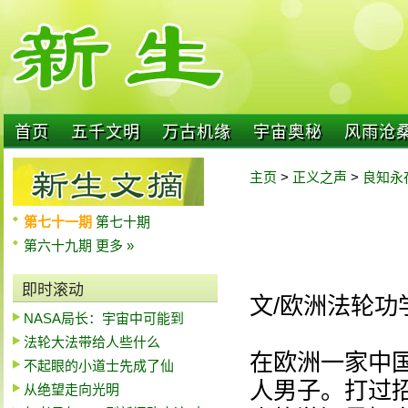
首页
五千文明
万古机缘
宇宙奥秘
风雨沧
主页
>
正义之声
>
良知永
第七十一期
第七十期
第六十九期
更多 »
即时滚动
文/欧洲法轮功
NASA局长：宇宙中可能到
法轮大法带给人些什么
在欧洲一家中
不起眼的小道士先成了仙
人男子。打过
从绝望走向光明