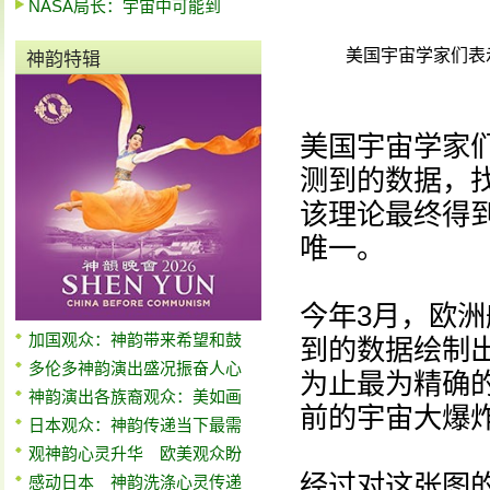
NASA局长：宇宙中可能到
美国宇宙学家们表
神韵特辑
美国宇宙学家
测到的数据，找
该理论最终得
唯一。
今年3月，欧
加国观众：神韵带来希望和鼓
到的数据绘制
多伦多神韵演出盛况振奋人心
为止最为精确的
神韵演出各族裔观众：美如画
前的宇宙大爆
日本观众：神韵传递当下最需
观神韵心灵升华 欧美观众盼
经过对这张图
感动日本 神韵洗涤心灵传递