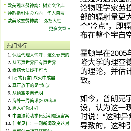
欧美观众赞神韵：树立文化典
论物理学家劳拉
神韵指引生命方向 华人自豪
部的辐射量更
欧美政要赞神韵： 弘扬人性
个“冷点”，即
更多文章 »
布在整个宇宙
热门排行
霍顿早在200
保险代理人惊呼：这么健康的
隆大学的理查
从无声世界回有声世界
的理论，并估
缘结大法妙不可言
[万物有言] 烈火中成器
致。
真正放下的是“贪心”
从绝望走向光明
如今，普朗克
海外一周简讯(2026年8
设，认为这一
愿人好你才好
时说：“这种
中国法轮功学员近期遭迫害案
仁者见仁：一则新闻改变这对
导致的，这种
贾成公元神离体随仙