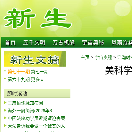
首页
五千文明
万古机缘
宇宙奥秘
风雨沧
主页
>
宇宙奥秘
>
浩瀚时
美科
第七十一期
第七十期
第六十九期
更多 »
即时滚动
王彦伯诊脉知病因
海外一周简讯(2026年8
中国法轮功学员近期遭迫害案
大法告诉我要做一个诚实的人