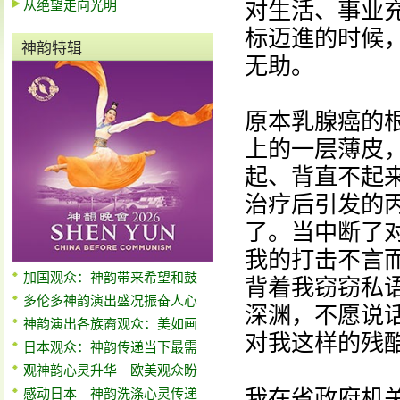
从绝望走向光明
对生活、事业
标迈進的时候
神韵特辑
无助。
原本乳腺癌的
上的一层薄皮
起、背直不起
治疗后引发的
了。当中断了
我的打击不言
加国观众：神韵带来希望和鼓
背着我窃窃私
多伦多神韵演出盛况振奋人心
深渊，不愿说
神韵演出各族裔观众：美如画
对我这样的残
日本观众：神韵传递当下最需
观神韵心灵升华 欧美观众盼
我在省政府机
感动日本 神韵洗涤心灵传递