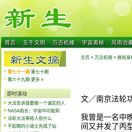
首页
五千文明
万古机缘
宇宙奥秘
风雨沧
主页
>
万古机缘
>
病祛身
第七十一期
第七十期
第六十九期
更多 »
即时滚动
文／南京法轮
大法告诉我要做一个诚实的人
NASA局长：宇宙中可能到
我曾是一名中
法轮大法带给人些什么
间又并发了丙
不起眼的小道士先成了仙