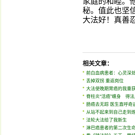
家庭的和睦。
秘。值此也坚
大法好！真善
相关文章：
前白血病患者：心灵深
丢掉双拐 重返岗位
大法使晚期胃癌的我重
脊柱炎“活癌”缠身 得
肠癌去无踪 医生直呼奇
从站不起来到自己走到
法轮大法给了我新生
淋巴癌患者的第二次生