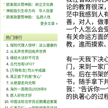
欧美观众赞神韵：树立文化典
论的教育很深
神韵指引生命方向 华人自豪
茫中我感到人
欧美政要赞神韵： 弘扬人性
善，对人，做
更多文章 »
一个人怎么会
有关命运方面
热门排行
教，進而摸索
保险代理人惊呼：这么健康的
从无声世界回有声世界
缘结大法妙不可言
有一天我下决
古代也有UFO?
门，来到一家
[万物有言] 烈火中成器
书。后在书架
真正放下的是“贪心”
书，随手拿下
从绝望走向光明
我：“告诉你
海外一周简讯(2026年8
的执著心的过
愿人好你才好
中国法轮功学员近期遭迫害案
仁者见仁：一则新闻改变这对