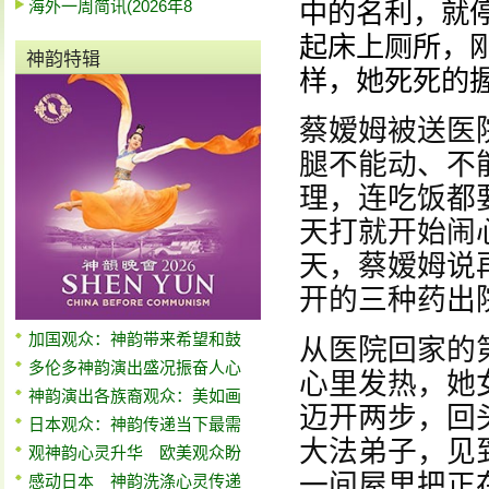
海外一周简讯(2026年8
中的名利，就停
起床上厕所，
神韵特辑
样，她死死的
蔡嫒姆被送医
腿不能动、不
理，连吃饭都
天打就开始闹
天，蔡嫒姆说
开的三种药出
加国观众：神韵带来希望和鼓
从医院回家的
多伦多神韵演出盛况振奋人心
心里发热，她
神韵演出各族裔观众：美如画
迈开两步，回
日本观众：神韵传递当下最需
大法弟子，见
观神韵心灵升华 欧美观众盼
一间屋里把正
感动日本 神韵洗涤心灵传递