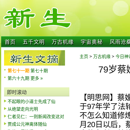
首页
五千文明
万古机缘
宇宙奥秘
风雨沧
主页
>
万古机缘
>
今日神
79岁
第七十一期
第七十期
第六十九期
更多 »
即时滚动
【明思网】蔡
不起眼的小道士先成了仙
于97年学了
从绝望走向光明
不怎么知道修炼
仁者见仁：一则新闻改变这对
月20日以后
贾成公元神离体随仙