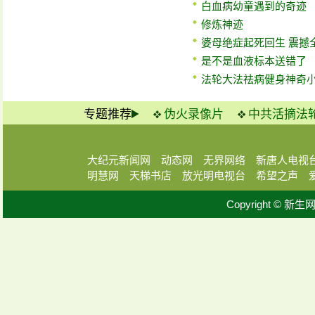
白血病幼童遇到的奇迹
修炼神迹
婆母绝症起死回生 震撼
是不是血液标本送错了
法轮大法祛病健身神奇
专题推荐
伪火录像片
中共活摘法
大纪元新闻网
动态网
无界网络
新唐人电视
明慧网
天梯书店
放光明电视台
希望之声
Copyright © 新