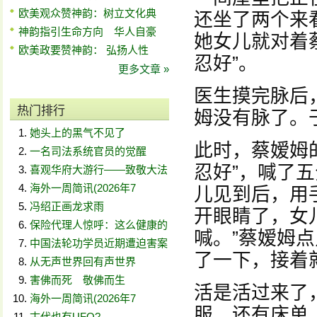
欧美观众赞神韵：树立文化典
还坐了两个来
神韵指引生命方向 华人自豪
她女儿就对着
欧美政要赞神韵： 弘扬人性
忍好”。
更多文章 »
医生摸完脉后
热门排行
姆没有脉了。
她头上的黑气不见了
此时，蔡嫒姆
一名司法系统官员的觉醒
忍好”，喊了
喜观华府大游行——致敬大法
海外一周简讯(2026年7
儿见到后，用
冯绍正画龙求雨
开眼睛了，女
保险代理人惊呼：这么健康的
喊。”蔡嫒姆
中国法轮功学员近期遭迫害案
了一下，接着
从无声世界回有声世界
害佛而死 敬佛而生
活是活过来了
海外一周简讯(2026年7
服，还有床单
古代也有UFO?