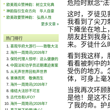
危险时默念“
欧美观众赞神韵：树立文化典
神韵指引生命方向 华人自豪
这时，歹徒见
欧美政要赞神韵： 弘扬人性
我看到了尖刀
更多文章 »
下瘫坐在地上
朋友赶到我身
热门排行
来。歹徒什么
喜观华府大游行——致敬大法
海外一周简讯(2026年7
看到我这样，
保险代理人惊呼：这么健康的
看看被刺中的
中国法轮功学员近期遭迫害案
受伤的地方。
从无声世界回有声世界
体，可身上毫
害佛而死 敬佛而生
海外一周简讯(2026年7
当我再次环顾
缘结大法妙不可言
是他！是这不
古代也有UFO?
海外一周简讯(2026年7
了我的命。护
真正放下的是“贪心”