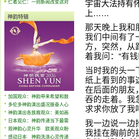
仁者见仁：一则新闻改变这对
宇宙大法持有怀
上……
神韵特辑
那天晚上我和
我们中间有了
方，突然，从
着我问：“有
当时我的头一
纸上看到的事
在后面的朋友
加国观众：神韵带来希望和鼓
吞的走着。我
多伦多神韵演出盛况振奋人心
求求你放了我
神韵演出各族裔观众：美如画
日本观众：神韵传递当下最需
我一边说一边
观神韵心灵升华 欧美观众盼
我挂在胸前的
感动日本 神韵洗涤心灵传递