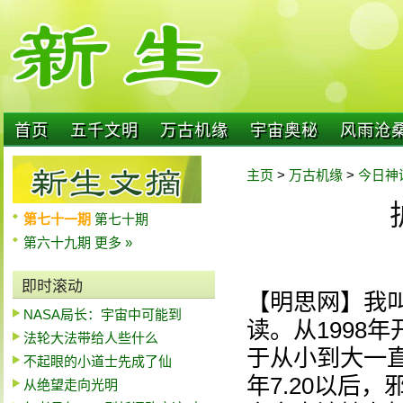
首页
五千文明
万古机缘
宇宙奥秘
风雨沧
主页
>
万古机缘
>
今日神
第七十一期
第七十期
第六十九期
更多 »
即时滚动
【明思网】我
NASA局长：宇宙中可能到
读。从1998
法轮大法带给人些什么
于从小到大一直
不起眼的小道士先成了仙
年7.20以后
从绝望走向光明