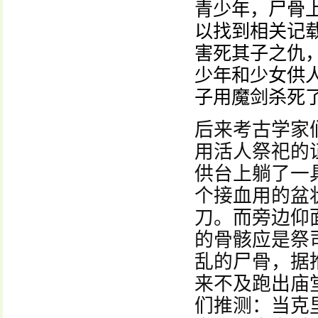
青少年，尸骨
以找到相关记
害死其子之仇
少年和少女供
子用魔剑杀死
后来考古学家
用活人祭祀的
供台上躺了一
个接血用的盆
刀。而旁边仰
的骨骸应是祭
乱的尸骨，据
来不及跑出庙
们推测：当克