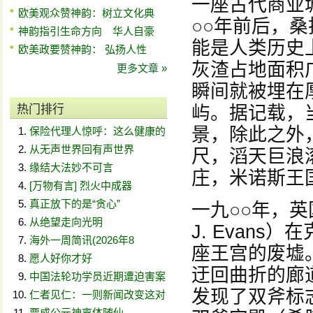
一座古代商业
欧美观众赞神韵：树立文化典
○○年前后，
神韵指引生命方向 华人自豪
能是人类历史
欧美政要赞神韵： 弘扬人性
灰渣占地面积
更多文章 »
瞬间就被埋在
热门排行
屿。据记载，
景，除此之外
保险代理人惊呼：这么健康的
从无声世界回有声世界
尺，滔天巨浪
缘结大法妙不可言
庄，米诺斯王
[万物有言] 烈火中成器
真正放下的是“贪心”
一九○○年，英
从绝望走向光明
J. Evans
海外一周简讯(2026年8
座王宫的废墟
愿人好你才好
迂回曲折的廊
中国法轮功学员近期遭迫害案
发现了双斧标
仁者见仁：一则新闻改变这对
贾成公元神离体随仙