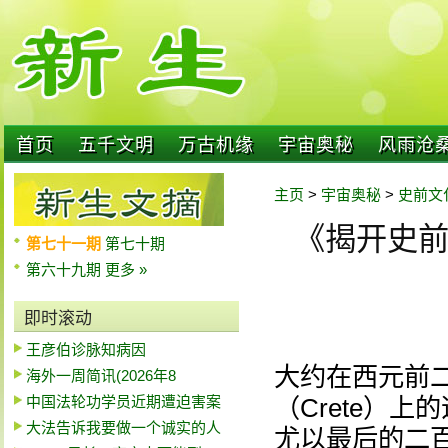
首页
五千文明
万古机缘
宇宙奥秘
风雨沧
主页
>
宇宙奥秘
>
史前文
《揭开史
第七十一期
第七十期
第六十九期
更多 »
即时滚动
王彦伯诊脉知病因
大约在西元前二
海外一周简讯(2026年8
中国法轮功学员近期遭迫害案
（Crete）上
大法告诉我要做一个诚实的人
尤以最后的二