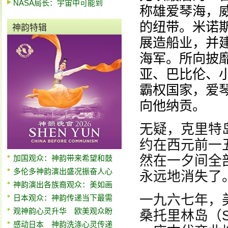
NASA局长：宇宙中可能到
称雄爱琴海，
的纽带。米诺
神韵特辑
展造船业，并
海军。所向披
亚、巴比伦、
霸权国家，爱
向他纳贡。
无疑，克里特
约在西元前一
然在一夕间全
加国观众：神韵带来希望和鼓
多伦多神韵演出盛况振奋人心
永远地消失了
神韵演出各族裔观众：美如画
一九六七年，
日本观众：神韵传递当下最需
观神韵心灵升华 欧美观众盼
桑托里林岛（Sa
感动日本 神韵洗涤心灵传递