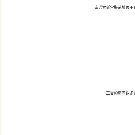
库诺索斯宫殿遗址位于丘陵
王宫的房间数多达近