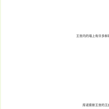
王宫内的墙上有许多鲜艳的
库诺索斯王宫的王座之