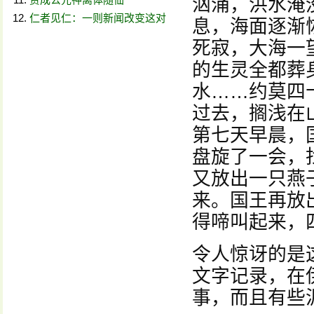
汹涌，洪水淹
仁者见仁：一则新闻改变这对
息，海面逐渐
死寂，大海一
的生灵全都葬
水……约莫四
过去，搁浅在
第七天早晨，
盘旋了一会，
又放出一只燕
来。国王再放
得啼叫起来，
令人惊讶的是
文字记录，在
事，而且有些