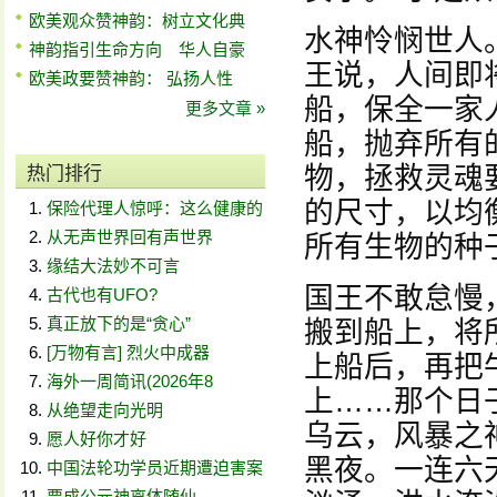
欧美观众赞神韵：树立文化典
水神怜悯世人
神韵指引生命方向 华人自豪
王说，人间即
欧美政要赞神韵： 弘扬人性
船，保全一家
更多文章 »
船，抛弃所有
物，拯救灵魂
热门排行
的尺寸，以均
保险代理人惊呼：这么健康的
从无声世界回有声世界
所有生物的种
缘结大法妙不可言
国王不敢怠慢
古代也有UFO?
真正放下的是“贪心”
搬到船上，将
[万物有言] 烈火中成器
上船后，再把
海外一周简讯(2026年8
上……那个日
从绝望走向光明
乌云，风暴之
愿人好你才好
黑夜。一连六
中国法轮功学员近期遭迫害案
贾成公元神离体随仙