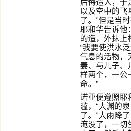
后悔造人，于
以及空中的飞
了。”但是当
耶和华告诉他
的造，外抹上
“我要使洪水
气息的活物，
妻、与儿子、
样两个，一公
命。”
诺亚便遵照耶
滥，“大渊的
了。”大雨降
淹没了，一切