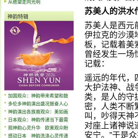
从绝望走向光明
苏美人的洪水
神韵特辑
苏美人是西元
伊拉克的沙漠
板，记载着美
曾经发生一场
记载：
遥远的年代，
大护法神、战
类，是人的守
加国观众：神韵带来希望和鼓
多伦多神韵演出盛况振奋人心
密，人类不断
神韵演出各族裔观众：美如画
叫，吵得天神
日本观众：神韵传递当下最需
对座上诸神说
观神韵心灵升华 欧美观众盼
安宁。”于是
感动日本 神韵洗涤心灵传递