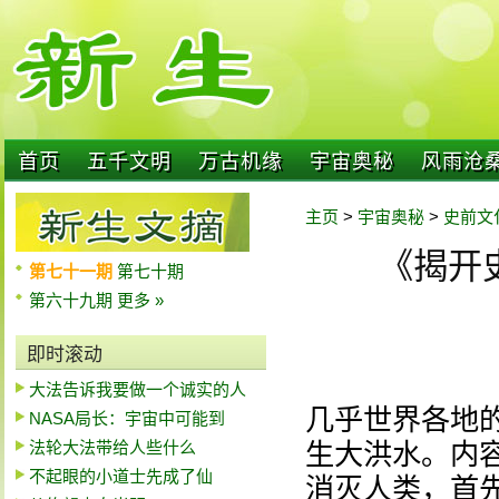
首页
五千文明
万古机缘
宇宙奥秘
风雨沧
主页
>
宇宙奥秘
>
史前文
《揭开
第七十一期
第七十期
第六十九期
更多 »
即时滚动
大法告诉我要做一个诚实的人
几乎世界各地
NASA局长：宇宙中可能到
法轮大法带给人些什么
生大洪水。内
不起眼的小道士先成了仙
消灭人类，首