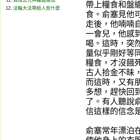
帶上糧食和盤
法輪大法帶給人些什麼
食。俞塞見他
走後，他喃喃自
一會兒，他感
喝。這時，突
量似乎剛好等
糧食，才沒餓
古人拾金不昧
而這時，又有
多想，趕快回
了。有人聽說
信這樣的信念
俞塞常年漂泊