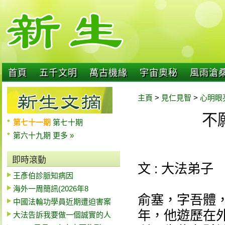
首頁
五千文明
萬古機緣
宇宙奧秘
風雨滄
主頁
>
見仁見智
>
心明眼
不
第七十一期
第七十期
第六十九期
更多 »
即時滾動
文 : 大法弟子
王彥伯診脈知病因
海外一周簡訊(2026年8
俞塞，字吾體
中國法輪功學員近期遭迫害案
年，他遊歷在
大法告訴我要做一個誠實的人