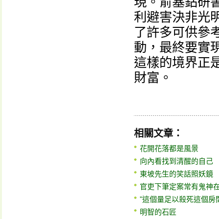
現。俞塞鉆研
利避害決非光
了許多可供參
動，最終要實
這樣的境界正
財富。
相關文章：
花開花落都是風景
向內看找到清醒的自己
東坡先生的笑話照妖鏡
官吏下筆定案常有鬼神
"這個量足以殺死這個房
明智的石匠