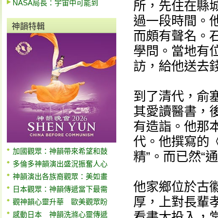
NASA局長：宇宙中可能到
所，先住在縣
過一段時間。
神韻特輯
而頗有聲名。
學問。當地有
訪，給他送去
到了清代，俞
其愛讀醫書，
有造詣。他那
代。他撰寫的
加國觀眾：神韻帶來希望和鼓
精”。而已然“
多倫多神韻演出盛況振奮人心
神韻演出各族裔觀眾：美如畫
他家鄉位於古
日本觀眾：神韻傳遞當下最需
厚，上對長輩
觀神韻心靈升華 歐美觀眾盼
看書太投入，
感動日本 神韻洗滌心靈傳遞