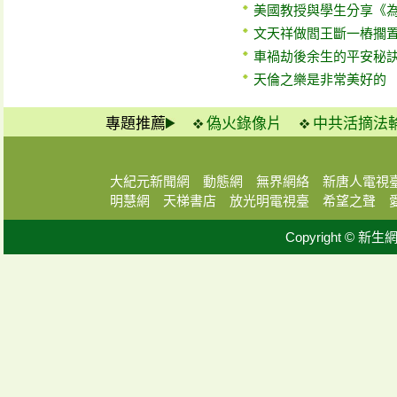
美國教授與學生分享《
文天祥做閻王斷一樁擱
車禍劫後余生的平安秘
天倫之樂是非常美好的
專題推薦
偽火錄像片
中共活摘法
大紀元新聞網
動態網
無界網絡
新唐人電視
明慧網
天梯書店
放光明電視臺
希望之聲
Copyright © 新