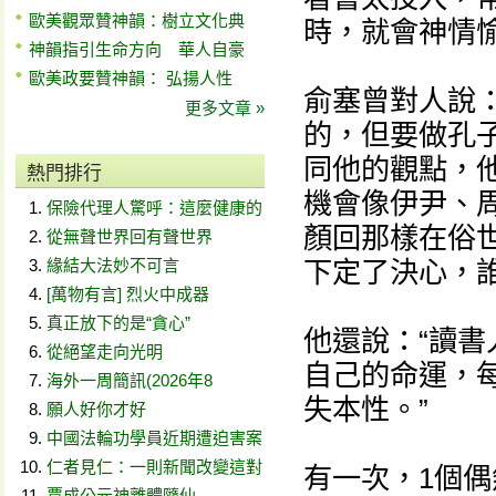
歐美觀眾贊神韻：樹立文化典
時，就會神情
神韻指引生命方向 華人自豪
歐美政要贊神韻： 弘揚人性
俞塞曾對人說
更多文章 »
的，但要做孔
同他的觀點，
熱門排行
機會像伊尹、
保險代理人驚呼：這麼健康的
顏回那樣在俗
從無聲世界回有聲世界
緣結大法妙不可言
下定了決心，
[萬物有言] 烈火中成器
真正放下的是“貪心”
他還說：“讀
從絕望走向光明
自己的命運，
海外一周簡訊(2026年8
失本性。”
願人好你才好
中國法輪功學員近期遭迫害案
仁者見仁：一則新聞改變這對
有一次，1個
賈成公元神離體隨仙