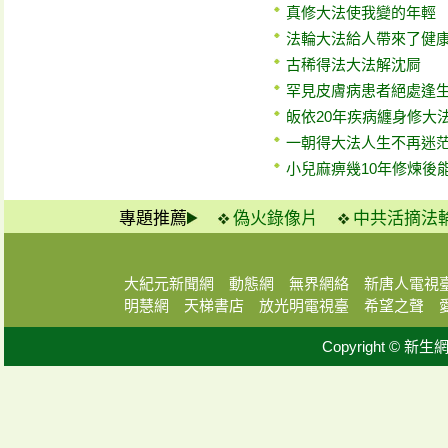
真修大法使我變的年輕
法輪大法給人帶來了健
古稀得法大法解沈屙
罕見皮膚病患者絕處逢
皈依20年疾病纏身修大
一朝得大法人生不再迷
小兒麻痹幾10年修煉後
專題推薦
偽火錄像片
中共活摘法
大紀元新聞網
動態網
無界網絡
新唐人電視
明慧網
天梯書店
放光明電視臺
希望之聲
Copyright © 新