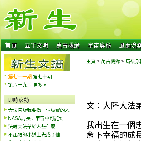
首頁
五千文明
萬古機緣
宇宙奧秘
風雨滄
主頁
>
萬古機緣
>
病祛身
第七十一期
第七十期
第六十九期
更多 »
即時滾動
文：大陸大法
大法告訴我要做一個誠實的人
NASA局長：宇宙中可能到
我出生在一個
法輪大法帶給人些什麼
育下幸福的成
不起眼的小道士先成了仙