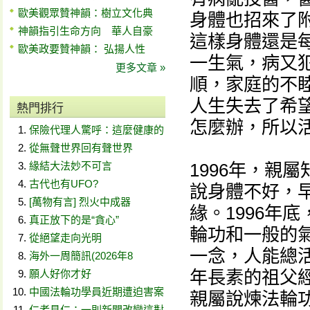
歐美觀眾贊神韻：樹立文化典
身體也招來了
神韻指引生命方向 華人自豪
這樣身體還是
歐美政要贊神韻： 弘揚人性
一生氣，病又
更多文章 »
順，家庭的不
人生失去了希
熱門排行
怎麼辦，所以
保險代理人驚呼：這麼健康的
從無聲世界回有聲世界
緣結大法妙不可言
1996年，親
古代也有UFO?
說身體不好，
[萬物有言] 烈火中成器
緣。1996年
真正放下的是“貪心”
輪功和一般的
從絕望走向光明
一念，人能總活
海外一周簡訊(2026年8
年長素的祖父
願人好你才好
中國法輪功學員近期遭迫害案
親屬說煉法輪
仁者見仁：一則新聞改變這對