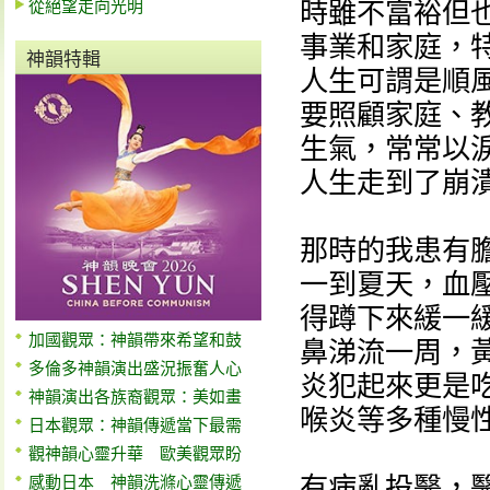
從絕望走向光明
時雖不富裕但
事業和家庭，
神韻特輯
人生可謂是順
要照顧家庭、
生氣，常常以
人生走到了崩
那時的我患有
一到夏天，血壓
得蹲下來緩一
加國觀眾：神韻帶來希望和鼓
鼻涕流一周，
多倫多神韻演出盛況振奮人心
炎犯起來更是
神韻演出各族裔觀眾：美如畫
喉炎等多種慢
日本觀眾：神韻傳遞當下最需
觀神韻心靈升華 歐美觀眾盼
有病亂投醫，
感動日本 神韻洗滌心靈傳遞