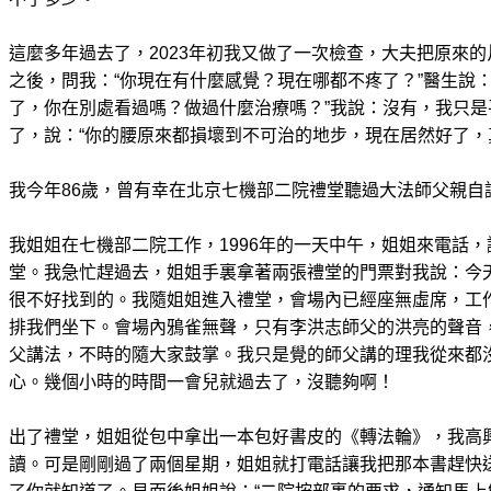
這麼多年過去了，2023年初我又做了一次檢查，大夫把原來
之後，問我：“你現在有什麼感覺？現在哪都不疼了？”醫生說
了，你在別處看過嗎？做過什麼治療嗎？”我說：沒有，我只
了，說：“你的腰原來都損壞到不可治的地步，現在居然好了，
我今年86歲，曾有幸在北京七機部二院禮堂聽過大法師父親自
我姐姐在七機部二院工作，1996年的一天中午，姐姐來電話
堂。我急忙趕過去，姐姐手裏拿著兩張禮堂的門票對我說：今
很不好找到的。我隨姐姐進入禮堂，會場內已經座無虛席，工
排我們坐下。會場內鴉雀無聲，只有李洪志師父的洪亮的聲音
父講法，不時的隨大家鼓掌。我只是覺的師父講的理我從來都
心。幾個小時的時間一會兒就過去了，沒聽夠啊！
出了禮堂，姐姐從包中拿出一本包好書皮的《轉法輪》，我高
讀。可是剛剛過了兩個星期，姐姐就打電話讓我把那本書趕快