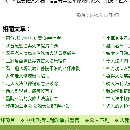
的）。我要把這大法的福音分享給不修煉的家人、朋友，世人
發稿：2025年12月2日
相關文章：
兩位感染“中共病毒”的幸存者
土耳其生意
我曾患雙癌與死神擦肩而過
越南名醫：
耄耋老人病痛無治修煉大法重獲新生
娘家大哥聽
三針疫苗險喪命誠信大法康復快
學大法人們
看一遍《轉法輪》醫院不治的老伴康復
神奇功法人
九旬老父修煉後的超常
喜得大法疾
走入大法無神論觀念被破除
聽大法我丈
西人新學員：癌癥沒有了
我的殘腿奇
醫院不治的我修大法獲新生
在大法中找
殘疾的二姐念“法輪大法好”得福報
光禿的頭頂
火錄像片
中共活摘法輪功學員器官
惡人下場
法輪