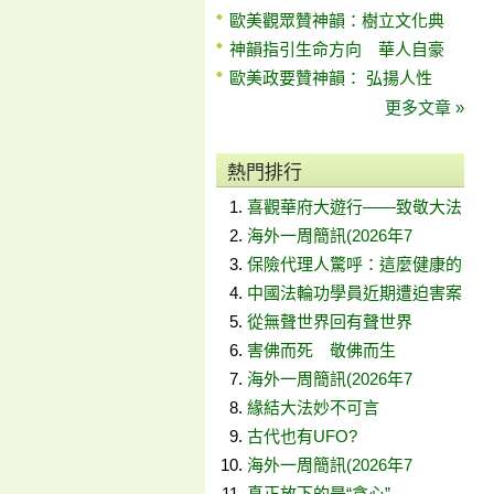
歐美觀眾贊神韻：樹立文化典
神韻指引生命方向 華人自豪
歐美政要贊神韻： 弘揚人性
更多文章 »
熱門排行
喜觀華府大遊行——致敬大法
海外一周簡訊(2026年7
保險代理人驚呼：這麼健康的
中國法輪功學員近期遭迫害案
從無聲世界回有聲世界
害佛而死 敬佛而生
海外一周簡訊(2026年7
緣結大法妙不可言
古代也有UFO?
海外一周簡訊(2026年7
真正放下的是“貪心”