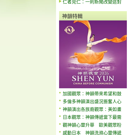
仁者見仁：一則新聞改變這對
神韻特輯
加國觀眾：神韻帶來希望和鼓
多倫多神韻演出盛況振奮人心
神韻演出各族裔觀眾：美如畫
日本觀眾：神韻傳遞當下最需
觀神韻心靈升華 歐美觀眾盼
感動日本 神韻洗滌心靈傳遞