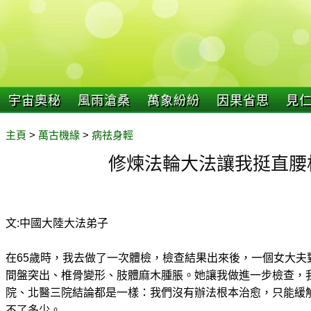
宇宙奧秘
風雨滄桑
萬象紛紛
因果省思
見
主頁
>
萬古機緣
>
病祛身輕
修煉法輪大法讓我挺直腰
文:中國大陸大法弟子
在65歲時，我去做了一次體檢，檢查結果出來後，一個女大夫
間盤突出、椎骨變形、肢體麻木腫脹。她讓我做進一步檢查，我
院、北醫三院結論都是一樣：我們沒有辦法根本治愈，只能緩
不了多少。