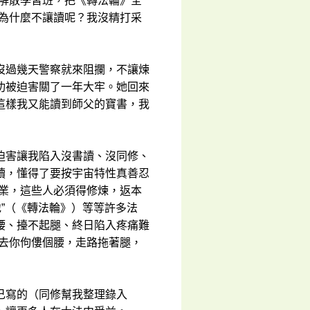
上解散學習班，把《轉法輪》全
書為什麼不讓讀呢？我沒精打采
沒過幾天警察就來阻攔，不讓煉
功被迫害關了一年大牢。她回來
這樣我又能讀到師父的寶書，我
迫害讓我陷入沒書讀、沒同修、
讀，懂得了要按宇宙特性真善忍
消業，這些人必須得修煉，返本
地”（《轉法輪》）等等許多法
腰、擡不起腿、終日陷入疼痛難
過去你佝僂個腰，走路拖著腿，
己寫的（同修幫我整理錄入