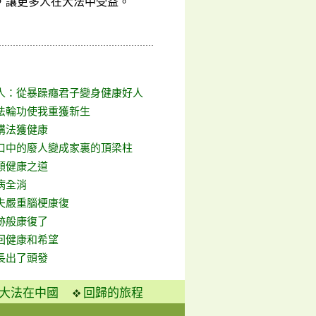
，讓更多人在大法中受益。
人：從暴躁癮君子變身健康好人
法輪功使我重獲新生
講法獲健康
口中的廢人變成家裏的頂梁柱
類健康之道
病全消
夫嚴重腦梗康復
跡般康復了
回健康和希望
長出了頭發
大法在中國
回歸的旅程