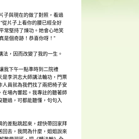
的片子與現在的做了對照，看過
：“從片子上看你的腰已經全好
是平常堅持了煉功。她會心地笑
真是個奇跡！恭喜你呀！”
講法，因而改變了我的一生。
，讓我下午一點準時到二院禮
天是李洪志大師講法輪功，門票
作人員就為我們找了兩把椅子安
，在場內響起。我專註的聽著師
沒聽過，可都能聽懂，句句入
興的差點跳起來，趕快帶回家拜
送回去，我問為什麼，姐姐說來