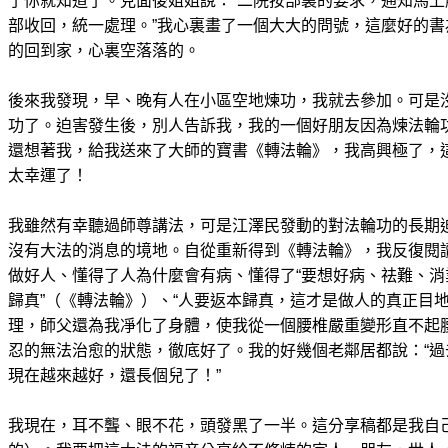
了你就知道了。見面後姐姐說：“二院按部裏的要求，通知馬
部收回，統一處理。”我心裏畫了一個大大的問號，這麼好的
的回到家，心裏空落落的。
後來我發現，早、晚有人在小區空地煉功，我就去參加。可是
功了。迫害發生後，別人告訴我，我的一個好朋友因為煉法輪
還想著我，給我送來了大師的寶書《轉法輪》，我高興極了，
太幸運了！
我雖然有幸聽過師尊講法，可是江澤民發動的對法輪功的長期
沒有大法的消息的境地。自從重新得到《轉法輪》，我反復閱
做好人、懂得了人為什麼會有病、懂得了“要想好病、祛難、
歸真”（《轉法輪》）、“人要返本歸真，這才是做人的真正目
理，師父還為我凈化了身體，使我從一個腰椎嚴重變形直不起
忍的無法治愈的狀態，徹底好了。我的好幾個老鄰居都說：“
現在越來越好，還長個兒了！”
我現在，耳不聾、眼不花，頭發黑了一半。這分享稿都是我自