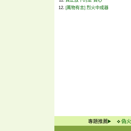
[萬物有言] 烈火中成器
專題推薦
偽