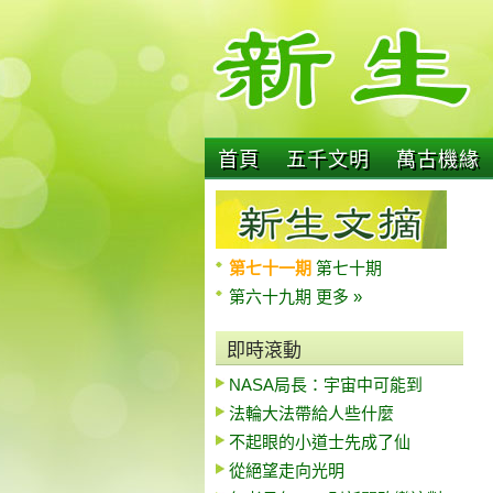
首頁
五千文明
萬古機緣
第七十一期
第七十期
第六十九期
更多 »
即時滾動
NASA局長：宇宙中可能到
法輪大法帶給人些什麼
不起眼的小道士先成了仙
從絕望走向光明