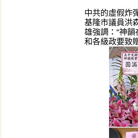
中共的虛假炸
基隆市議員洪
雄強調：“神韻
和各級政要致