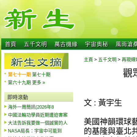
首頁
五千文明
萬古機緣
宇宙奧秘
風雨滄
主頁
>
五千文明
>
再現輝
觀
第七十一期
第七十期
第六十九期
更多 »
即時滾動
文 : 黃宇生
海外一周簡訊(2026年8
中國法輪功學員近期遭迫害案
美國神韻環球藝
大法告訴我要做一個誠實的人
的基隆與臺北
NASA局長：宇宙中可能到