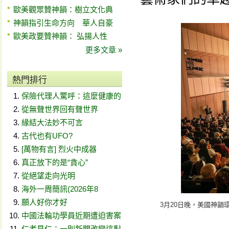
歐美觀眾贊神韻：樹立文化典
神韻指引生命方向 華人自豪
歐美政要贊神韻： 弘揚人性
更多文章 »
熱門排行
保險代理人驚呼：這麼健康的
從無聲世界回有聲世界
緣結大法妙不可言
古代也有UFO?
[萬物有言] 烈火中成器
真正放下的是“貪心”
從絕望走向光明
海外一周簡訊(2026年8
願人好你才好
3月20日晚，美國神韻
中國法輪功學員近期遭迫害案
仁者見仁：一則新聞改變這對