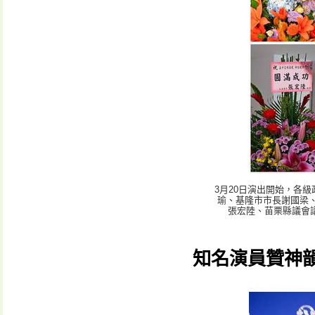
3月20日演出開始，各
瑜、基隆市市長謝國梁
張宏陸、苗栗縣議會
知名演員贊神