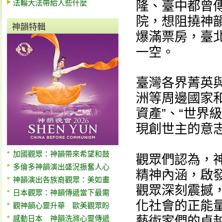
法輪大法帶給人些什麼
隆、臺中都曾傳
院，想阻撓神
神韻特輯
爆滿票房，臺
一空。
臺灣各界菁英
洲等周邊國家
資產”、“世界
現創世主的意志
加國觀眾：神韻帶來希望和鼓
觀眾們認為，
多倫多神韻演出盛況振奮人心
精神內涵，啟發
神韻演出各族裔觀眾：美如畫
觀眾深刻震撼，
日本觀眾：神韻傳遞當下最需
化社會的正能量
觀神韻心靈升華 歐美觀眾盼
藝術家們的卓
感動日本 神韻洗滌心靈傳遞