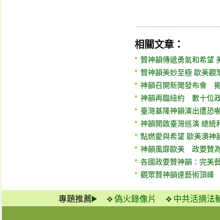
相關文章：
贊神韻傳遞勇氣和希望 
贊神韻美妙至極 歐美觀
神韻召開新聞發布會 
神韻再臨紐約 數十位
臺灣基隆神韻演出遭恐
神韻開啟臺灣巡演 總統
點燃愛與希望 歐美澳神
神韻風靡歐美 政要贊
各國政要贊神韻：完美
觀眾贊神韻達藝術頂峰
專題推薦
偽火錄像片
中共活摘法