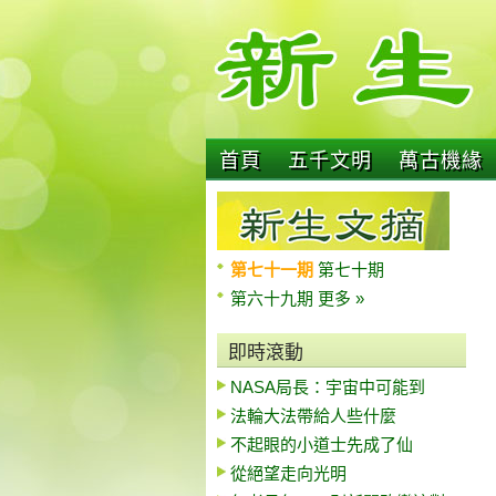
首頁
五千文明
萬古機緣
第七十一期
第七十期
第六十九期
更多 »
即時滾動
NASA局長：宇宙中可能到
法輪大法帶給人些什麼
不起眼的小道士先成了仙
從絕望走向光明