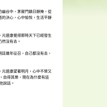
的幽谷中，茅屋門鎮日靜掩，從
道的決心，心中愉悅，生活平靜
。元道康覺得那時天下已經發生
仍然沒有去。
朝廷連年征召，自己都沒有去，
。元道康望著明月，心中不禁又
泊，自得其樂，現在為什麼有這
他說話。