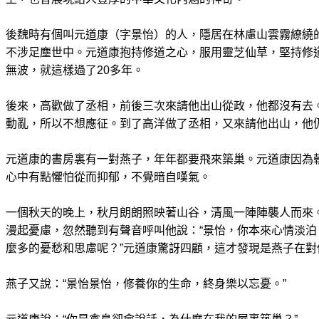
後魏時有個叫元道康（字景怡）的人，隱居在林慮山雲霧繚繞
不涉足塵世中。元道康抱持修道之心，服用靈芝仙草，堅持修
無波，就這樣過了20多年。
後來，高歡做了丞相，前後三次來請他出山從政，他都沒有去
動亂，所以不想應征。到了高洋做了丞相，又來請他出山，他
元道康的書房裏有一對燕子，年年都要飛來築巢。元道康因為
心中有點懼怕從而抑郁，不覺暗自嘆氣。
一個秋天的晚上，秋月朗朗照映著山谷，清風一陣陣襲人而來
漫起憂慮，忽然聽到有聲音呼叫他說：“景怡，你本來心情淡
麼多的憂愁和思慮呢？”元道康驚訝四顧，這才發現是燕子在對
燕子又說：“景怡景怡，修養你的生命，終身樂以忘憂。”