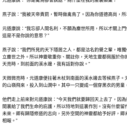
元道康說：“你是禽鳥卻會說話，為什麼在我的屋裏築巢？”
燕子說：“我被天帝責罰，暫時做禽鳥了。因為你道德高尚，所
元道康說：“我忘卻人間名利，不願為塵世所用，所以才關上
這是不是你說的意思？”
燕子說：“我們所見的天下隱居之人，都是沽名釣譽之輩，唯
立塵世之外。所以神靈敬重你、關註你，天地生靈都佩服於你的
天亮時，到前面的溪水邊，我有話對你說。”
天微微亮時，元道康便拄著木杖到南面的溪水邊去等候燕子。
的山嶺飛來，投入到山澗中。其中一只變成一個穿黑衣的男童
他們走上前來對元道康說：“今天我們就要歸回天上去了，因
間裏給了我們生命的庇護，所以特地到這裏作別。沒有什麼留
未來。卿有歸隱修道的志向，另外空間的神靈都給予好評，卿未
相報。”