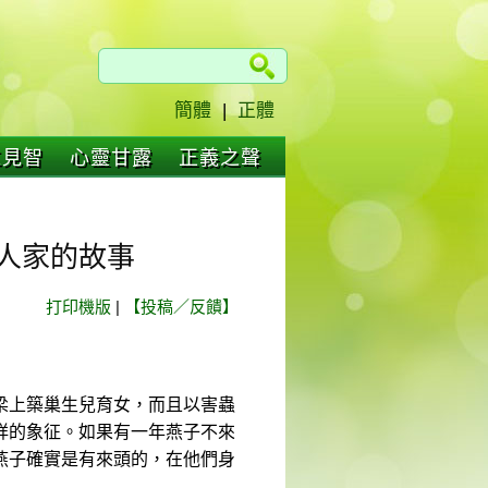
簡體
|
正體
仁見智
心靈甘露
正義之聲
人家的故事
打印機版
|
【投稿／反饋】
梁上築巢生兒育女，而且以害蟲
祥的象征。如果有一年燕子不來
燕子確實是有來頭的，在他們身