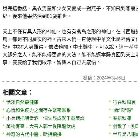
說完這番話，黑衣男童和少女又變成一對燕子，不知飛到哪裏去
紀，後來他果然活到81歲離世。
天上不僅有具人形的神仙，也有有禽鳥之形的神仙。在《西遊
鳥，都是不同層次的神。古來人們一直傳說中華文化是神傳文
記》中說“人身難得，佛法難聞，中土難生”。可以說，這一茬
大緣分之人，能不能得更高的大法？能不能返本歸真回到天上
事，雙雙給了我們啟示，留與人自己去感悟。
發稿：2024年3月6日
相關文章：
恬淡自然最健康
行在秋風裏
心情和免疫力之間存在緊密聯系
“緣”與“源”
小兵錯把醋當酒一個失誤成就千載美談
春捂秋凍
萬物有靈：大善人郭士俊降龍伏虎
戲散了，別
神奇的古代中醫：斷指續接
半斤是八兩