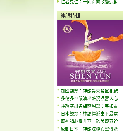
仁者見仁：一則新聞改變這對
神韻特輯
加國觀眾：神韻帶來希望和鼓
多倫多神韻演出盛況振奮人心
神韻演出各族裔觀眾：美如畫
日本觀眾：神韻傳遞當下最需
觀神韻心靈升華 歐美觀眾盼
感動日本 神韻洗滌心靈傳遞