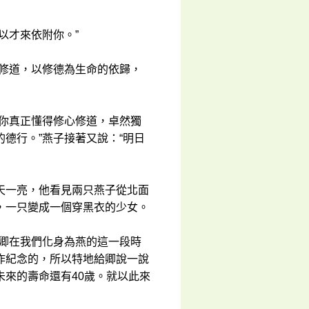
以才來依附你。”
門修道，以修德為生命的依歸，
獨你真正懂得修心修道，卓然獨
德行。”燕子接著又說：“明日
天一亮，他看見兩只燕子從北面
，一只變成一個穿黑衣的少女。
為卿在我們化身為燕的這一段時
作紀念的，所以特地給卿說一說
來的壽命還有40歲。就以此來