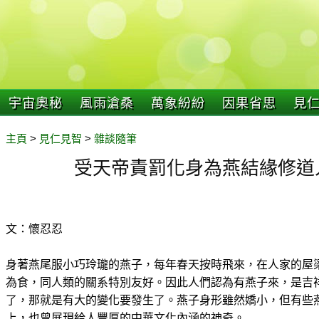
宇宙奧秘
風雨滄桑
萬象紛紛
因果省思
見
主頁
>
見仁見智
>
雜談隨筆
受天帝責罰化身為燕結緣修道
文：懷忍忍
身著燕尾服小巧玲瓏的燕子，每年春天按時飛來，在人家的屋
為食，同人類的關系特別友好。因此人們認為有燕子來，是吉
了，那就是有大的變化要發生了。燕子身形雖然嬌小，但有些
上，也曾展現給人豐厚的中華文化內涵的神奇。