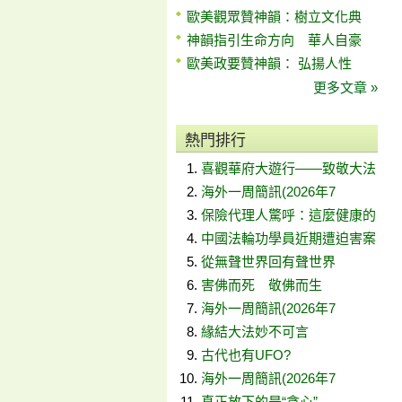
歐美觀眾贊神韻：樹立文化典
神韻指引生命方向 華人自豪
歐美政要贊神韻： 弘揚人性
更多文章 »
熱門排行
喜觀華府大遊行——致敬大法
海外一周簡訊(2026年7
保險代理人驚呼：這麼健康的
中國法輪功學員近期遭迫害案
從無聲世界回有聲世界
害佛而死 敬佛而生
海外一周簡訊(2026年7
緣結大法妙不可言
古代也有UFO?
海外一周簡訊(2026年7
真正放下的是“貪心”