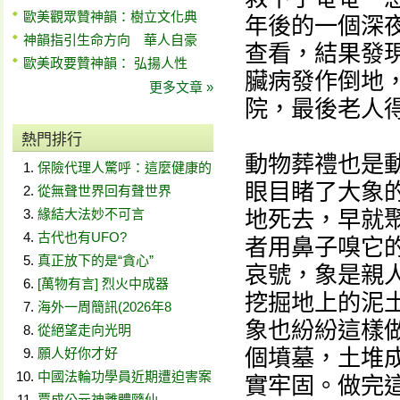
歐美觀眾贊神韻：樹立文化典
年後的一個深
神韻指引生命方向 華人自豪
查看，結果發
歐美政要贊神韻： 弘揚人性
臟病發作倒地
更多文章 »
院，最後老人
熱門排行
動物葬禮也是
保險代理人驚呼：這麼健康的
眼目睹了大象
從無聲世界回有聲世界
緣結大法妙不可言
地死去，早就
古代也有UFO?
者用鼻子嗅它
真正放下的是“貪心”
哀號，象是親
[萬物有言] 烈火中成器
挖掘地上的泥
海外一周簡訊(2026年8
象也紛紛這樣
從絕望走向光明
個墳墓，土堆
願人好你才好
中國法輪功學員近期遭迫害案
實牢固。做完
賈成公元神離體隨仙