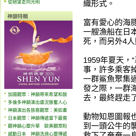
從絕望走向光明
織形式。
神韻特輯
富有愛心的海豚
一艘漁船在日本
死，而另外4
1959年夏天
事，許多乘客
一群鯊魚聚集
發之際，一群
加國觀眾：神韻帶來希望和鼓
去，最終趕走
多倫多神韻演出盛況振奮人心
神韻演出各族裔觀眾：美如畫
動物知恩圖報
日本觀眾：神韻傳遞當下最需
到一頭公牛的襲
觀神韻心靈升華 歐美觀眾盼
救下了奄奄一
感動日本 神韻洗滌心靈傳遞