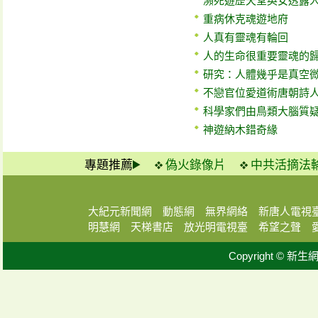
瀕死遊歷天堂英女透露
重病休克魂遊地府
人真有靈魂有輪回
人的生命很重要靈魂的
研究：人體幾乎是真空
不戀官位愛道術唐朝詩
科學家們由鳥類大腦質
神遊納木錯奇緣
專題推薦
偽火錄像片
中共活摘法
大紀元新聞網
動態網
無界網絡
新唐人電視
明慧網
天梯書店
放光明電視臺
希望之聲
Copyright © 新