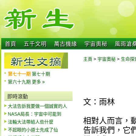
首頁
五千文明
萬古機緣
宇宙奧秘
風雨滄
主頁
>
宇宙奧秘
>
生命探
第七十一期
第七十期
第六十九期
更多 »
即時滾動
文：雨林
大法告訴我要做一個誠實的人
NASA局長：宇宙中可能到
相對人而言，
法輪大法帶給人些什麼
告訴我們，它
不起眼的小道士先成了仙