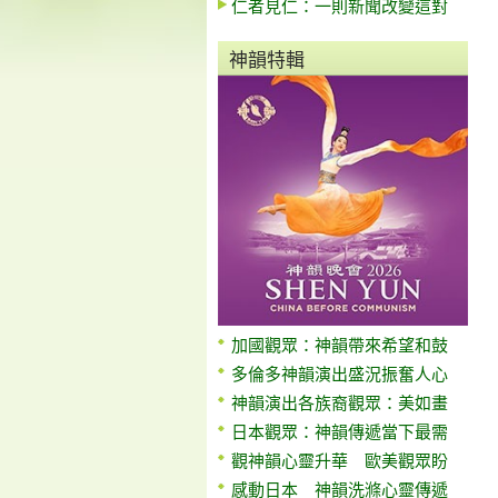
仁者見仁：一則新聞改變這對
神韻特輯
加國觀眾：神韻帶來希望和鼓
多倫多神韻演出盛況振奮人心
神韻演出各族裔觀眾：美如畫
日本觀眾：神韻傳遞當下最需
觀神韻心靈升華 歐美觀眾盼
感動日本 神韻洗滌心靈傳遞