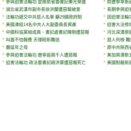
參與迫害法輪功 雲南前省委書記秦光榮遭
前遼寧阜新
湖北省武漢市副市長徐洪蘭遭惡報被查
長期參與迫
法輪功遞交中共惡人名單 籲29國政府制
因迫害法輪
美國凍結14名中共人大副委員長資產
迫害大法修
中國科協黨組成員、書記處書記陳剛遭惡報
河北深澤原
叫囂不怕報應 天理昭彰難逃
惡人列榜 
嚴延年之母
原中共陜西
參與迫害法輪功 遼寧逾兩千人遭惡報
美加英澳新
迫害法輪功 政法委書記趙洪軍遭惡報死亡
美國制裁新