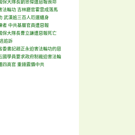
國保大隊長劉思偉遭惡報喪命
害法輪功 吉林廳官霍雲成落馬
功 武漢逾三百人厄運纏身
煉者 中共基層官員遭惡報
國保大隊長曹立謙遭惡報死亡
難逃追訴
省委書記趙正永迫害法輪功的惡
五國學員要求政府制裁迫害法輪
疆四高官 重錘震懾中共