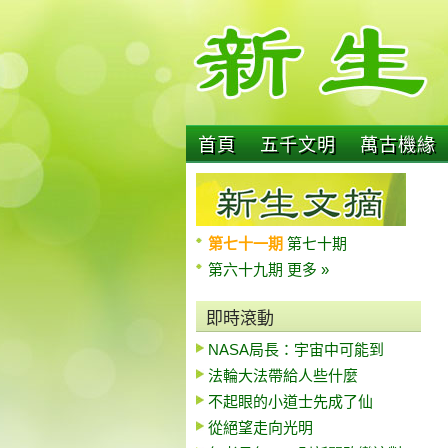
首頁
五千文明
萬古機緣
第七十一期
第七十期
第六十九期
更多 »
即時滾動
NASA局長：宇宙中可能到
法輪大法帶給人些什麼
不起眼的小道士先成了仙
從絕望走向光明