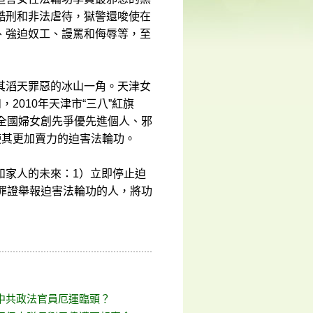
酷刑和非法虐待，獄警還唆使在
、強迫奴工、謾罵和侮辱等，至
其滔天罪惡的冰山一角。天津女
2010年天津市“三八”紅旗
手、全國婦女創先爭優先進個人、邪
使其更加賣力的迫害法輪功。
和家人的未來：1）立即停止迫
罪證舉報迫害法輪功的人，將功
中共政法官員厄運臨頭？