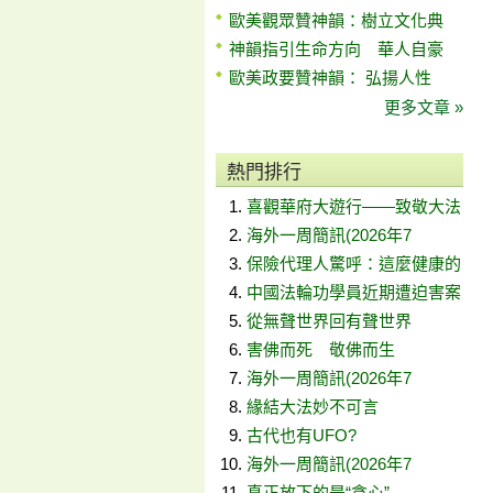
歐美觀眾贊神韻：樹立文化典
神韻指引生命方向 華人自豪
歐美政要贊神韻： 弘揚人性
更多文章 »
熱門排行
喜觀華府大遊行——致敬大法
海外一周簡訊(2026年7
保險代理人驚呼：這麼健康的
中國法輪功學員近期遭迫害案
從無聲世界回有聲世界
害佛而死 敬佛而生
海外一周簡訊(2026年7
緣結大法妙不可言
古代也有UFO?
海外一周簡訊(2026年7
真正放下的是“貪心”