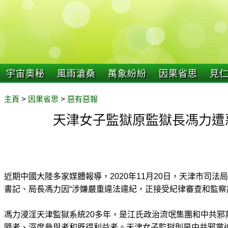
宇宙奧秘
風雨滄桑
萬象紛紛
因果省思
見
主頁
>
因果省思
>
惡有惡報
天津女子監獄原監獄長馮力遭
近期中國大陸多家媒體報導，2020年11月20日，天津市司
書記、局長馮力因“涉嫌嚴重違法違紀，正接受紀律審查和監察
馮力浸淫天津監獄系統20多年，是江氏政治流氓集團和中共邪
隨者、深度參與者和既得利益者。天津女子監獄則是中共邪黨