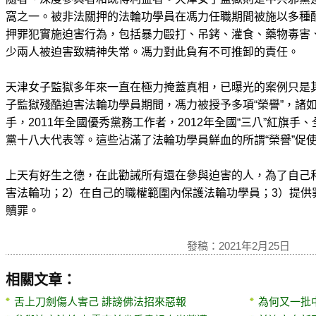
窩之一。被非法關押的法輪功學員在馮力任職期間被施以多種
押罪犯實施迫害行為，包括暴力毆打、吊銬、灌食、藥物毒害
少兩人被迫害致精神失常。馮力對此負有不可推卸的責任。
天津女子監獄多年來一直在極力掩蓋真相，已曝光的案例只是
子監獄殘酷迫害法輪功學員期間，馮力被授予多項“榮譽”，諸如，
手，2011年全國優秀黨務工作者，2012年全國“三八”紅旗
黨十八大代表等。這些沾滿了法輪功學員鮮血的所謂“榮譽”促
上天有好生之德，在此勸誡所有還在參與迫害的人，為了自己
害法輪功；2）在自己的職權範圍內保護法輪功學員；3）提供
贖罪。
發稿：2021年2月25日
相關文章：
舌上刀劍傷人害己 誹謗佛法招來惡報
為何又一批