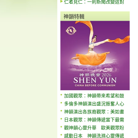
仁者見仁：一則新聞改變這對
神韻特輯
加國觀眾：神韻帶來希望和鼓
多倫多神韻演出盛況振奮人心
神韻演出各族裔觀眾：美如畫
日本觀眾：神韻傳遞當下最需
觀神韻心靈升華 歐美觀眾盼
感動日本 神韻洗滌心靈傳遞