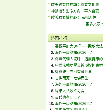
歐美觀眾贊神韻：樹立文化典
神韻指引生命方向 華人自豪
歐美政要贊神韻： 弘揚人性
更多文章 »
熱門排行
喜觀華府大遊行——致敬大法
海外一周簡訊(2026年7
保險代理人驚呼：這麼健康的
中國法輪功學員近期遭迫害案
從無聲世界回有聲世界
害佛而死 敬佛而生
海外一周簡訊(2026年7
緣結大法妙不可言
古代也有UFO?
海外一周簡訊(2026年7
真正放下的是“貪心”