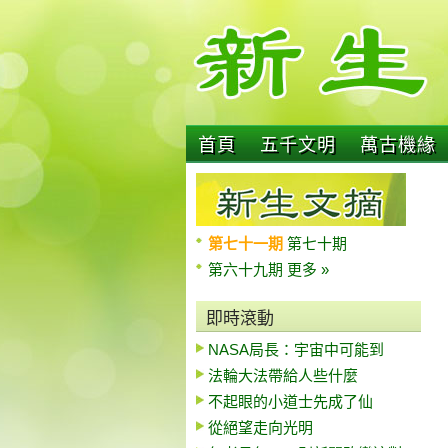
首頁
五千文明
萬古機緣
第七十一期
第七十期
第六十九期
更多 »
即時滾動
NASA局長：宇宙中可能到
法輪大法帶給人些什麼
不起眼的小道士先成了仙
從絕望走向光明