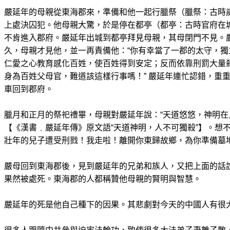
嚴延年的母親從東海郡來，準備和他一起行臘祭（臘祭：古時
上處決囚犯。他母親大驚，於是停在都亭（都亭：古時官府在
不肯進入郡府。嚴延年出城到都亭拜見母親，其母閉門不見。
久，母親才見他，並一再責備他：“你有幸當了一郡的太守，
仁愛之心教育感化百姓，使百姓得到安定；反而依靠刑罰大量
身為百姓父母官，難道該這樣行事嗎！” 嚴延年連忙認錯，重
車回到郡府。
臘月和正月的祭祀禮畢，母親對嚴延年說：“天道悠悠，神明
【《漢書﹒嚴延年傳》原文語“天道神明，人不可獨殺”】。想
壯年的兒子遭受刑戮！我走啦！離開你東歸故鄉，為你準備墓地
嚴母回到東海郡後，見到嚴延年的兄弟和族人，又把上面的話
果然被處死。東海郡的人都稱贊他母親的賢明與智慧。
嚴延年的死是他自己種下的因果。其悲劇對今天的中國人有很