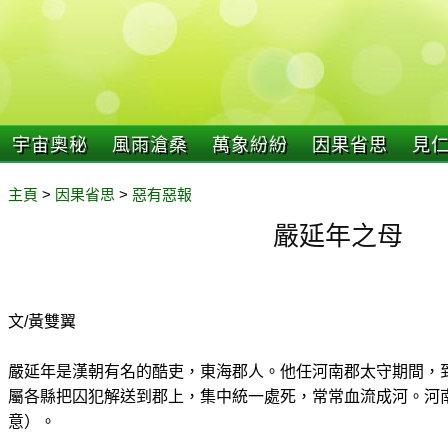
宇宙奧秘
風雨滄桑
萬象紛紛
因果省思
見
主頁
>
因果省思
>
惡有惡報
嚴延年之母
文/黃雙翼
嚴延年是漢朝有名的酷吏，東海郡人。他任河南郡太守期間，
屬各縣把囚犯解送到郡上，集中統一處死，常常血流成河。河南
意）。