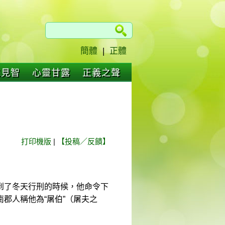
簡體
|
正體
仁見智
心靈甘露
正義之聲
打印機版
|
【投稿／反饋】
到了冬天行刑的時候，他命令下
郡人稱他為“屠伯”（屠夫之