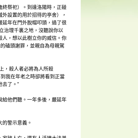
歲終祭祀）。到達洛陽時，正碰
城外設置的用於招待的亭舍），
嚴延年在門外脫帽叩頭，過了很
獨立治理千裏之地，沒聽說你以
殺人，想以此樹立你的威信。你
重的磕頭謝罪，並親自為母親駕
在上，殺人者必將為人所殺
不到我在年老之時卻將看到正當
去了。”
說給他們聽。一年多後，嚴延年
大的警示意義。