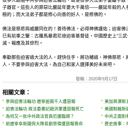
很多人跟隨中共參與迫害法輪功，致使很多大法弟子妻離子散
子器官。這些人的罪惡比嚴延年要大千萬倍——嚴延年殺的人
極的；而大法弟子都是修心向善的好人，是修佛的。
佛法是慈悲與威嚴同在的！善待佛法，必得神佛護佑；迫害佛
已有前車之鑒：古羅馬暴君尼祿迫害基督徒，中國歷史上“三武
滅，報應及其慘烈。
奉勸那些迫害過大法的人，趕快住手，將功補過，神佛慈悲，
人，不要參與迫害大法，為自己和家人選擇美好未來吧。
發稿：2020年9月17日
相關文章：
參與迫害法輪功 遼寧逾兩千人遭惡報
美加英澳新
迫害法輪功 政法委書記趙洪軍遭惡報死亡
美國制裁新
為何又一批中共政法官員厄運臨頭？
中共正面對
前遼寧阜新國保大隊長劉思偉遭惡報喪命
歷史故事：