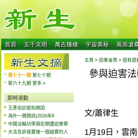
首頁
五千文明
萬古機緣
宇宙奧秘
風雨滄
主頁
>
因果省思
>
惡有惡
參與迫害法
第七十一期
第七十期
第六十九期
更多 »
即時滾動
王彥伯診脈知病因
文/蕭律生
海外一周簡訊(2026年8
中國法輪功學員近期遭迫害案
1月19日，雲
大法告訴我要做一個誠實的人