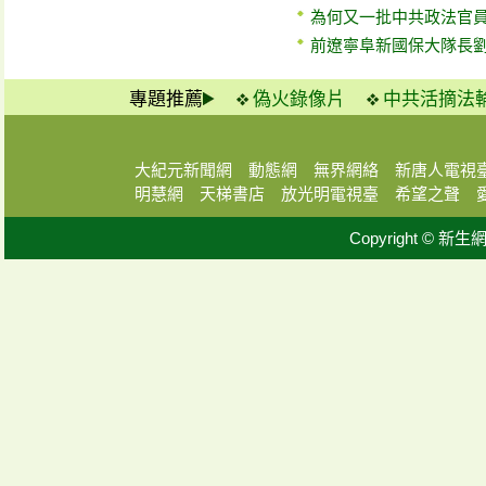
為何又一批中共政法官
前遼寧阜新國保大隊長
專題推薦
偽火錄像片
中共活摘法
大紀元新聞網
動態網
無界網絡
新唐人電視
明慧網
天梯書店
放光明電視臺
希望之聲
Copyright © 新