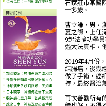
仁者見仁：一則新聞改變這對
石家莊市某醫
十多歲。
神韻特輯
曹立謙，男，漢
夏之際，上任
9起法輪功學
過大法真相，
2019年4月
結腸癌，後幾
加國觀眾：神韻帶來希望和鼓
做了手術，癌
多倫多神韻演出盛況振奮人心
持，最終醫治
神韻演出各族裔觀眾：美如畫
日本觀眾：神韻傳遞當下最需
再次善勸所有
觀神韻心靈升華 歐美觀眾盼
績也好，不得
感動日本 神韻洗滌心靈傳遞