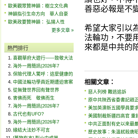
歐美觀眾贊神韻：樹立文化典
善惡必報是不
神韻指引生命方向 華人自豪
歐美政要贊神韻： 弘揚人性
希望大家引以
更多文章 »
法輪功，不要
來都是中共的
熱門排行
喜觀華府大遊行——致敬大法
海外一周簡訊(2026年7
保險代理人驚呼：這麼健康的
相關文章：
中國法輪功學員近期遭迫害案
從無聲世界回有聲世界
惡人列榜 難逃追訴
害佛而死 敬佛而生
原中共陜西省委書記趙
海外一周簡訊(2026年7
美加英澳新五國學員要
古代也有UFO?
美國制裁新疆四高官 重
海外一周簡訊(2026年7
中共正面對有史以來最
緣結大法妙不可言
歷史故事：朱溫弒殺唐
[萬物有言] 烈火中成器