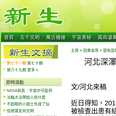
首頁
五千文明
萬古機緣
宇宙奧秘
風雨滄
主頁
>
因果省思
>
惡有惡
河北深
第七十一期
第七十期
第六十九期
更多 »
即時滾動
文/河北來稿
NASA局長：宇宙中可能到
法輪大法帶給人些什麼
近日得知，20
不起眼的小道士先成了仙
被檢查出患有
從絕望走向光明