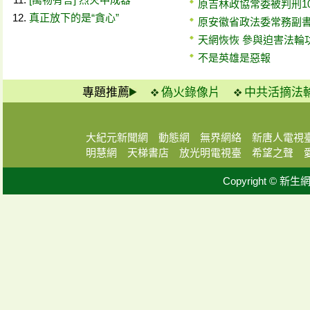
原吉林政協常委被判刑1
真正放下的是“貪心”
原安徽省政法委常務副
天網恢恢 參與迫害法輪
不是英雄是惡報
專題推薦
偽火錄像片
中共活摘法
大紀元新聞網
動態網
無界網絡
新唐人電視
明慧網
天梯書店
放光明電視臺
希望之聲
Copyright © 新