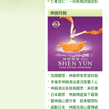
仁者見仁：一則新聞改變這對
神韻特輯
加國觀眾：神韻帶來希望和鼓
多倫多神韻演出盛況振奮人心
神韻演出各族裔觀眾：美如畫
日本觀眾：神韻傳遞當下最需
觀神韻心靈升華 歐美觀眾盼
感動日本 神韻洗滌心靈傳遞