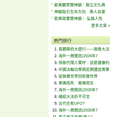
歐美觀眾贊神韻：樹立文化典
神韻指引生命方向 華人自豪
歐美政要贊神韻： 弘揚人性
更多文章 »
熱門排行
喜觀華府大遊行——致敬大法
海外一周簡訊(2026年7
保險代理人驚呼：這麼健康的
中國法輪功學員近期遭迫害案
從無聲世界回有聲世界
害佛而死 敬佛而生
海外一周簡訊(2026年7
緣結大法妙不可言
古代也有UFO?
海外一周簡訊(2026年7
真正放下的是“貪心”