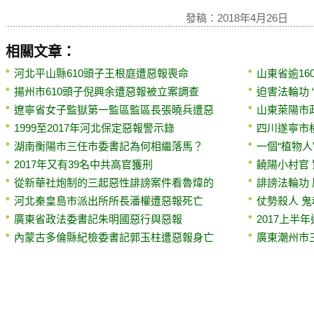
發稿：2018年4月26日
相關文章：
河北平山縣610頭子王根庭遭惡報喪命
山東省逾16
揚州市610頭子倪興余遭惡報被立案調查
迫害法輪功 
遼寧省女子監獄第一監區監區長張曉兵遭惡
山東萊陽市
1999至2017年河北保定惡報警示錄
四川遂寧市
湖南衡陽市三任市委書記為何相繼落馬？
一個“植物人
2017年又有39名中共高官獲刑
饒陽小村官
從新華社炮制的三起惡性誹謗案件看魯煒的
誹謗法輪功 
河北秦皇島市派出所所長潘權遭惡報死亡
仗勢殺人 
廣東省政法委書記朱明國惡行與惡報
2017上半
內蒙古多倫縣紀檢委書記郭玉柱遭惡報身亡
廣東潮州市