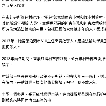
之狀令人唏噓。
崔素紅是所謂包村幹部，“承包”著富鎮周官屯村和韓屯村等村
其他所謂“不穩定人員”，並傳達邪惡的迫害任務和迫害政策給
所有修煉過法輪功的村民，包括已經放棄修煉多年的人，都成
2017年，她帶領泊頭市610主任高貴啟等人，騷擾法輪功學
振梅等人。
2018年兩會期間，崔素紅蹲村布控監視，並要求村幹部去撕掉
福字。
村幹部王根長長期執行政策不分對錯，他在大年三十晚上，送
在院內，差點離世。這次他偷著撕壞了福字，還不敢承認。
事隔一個多月，崔素紅就慘遭車禍。這也提醒那些還在執行迫
則報應來時再追悔也無濟於事！