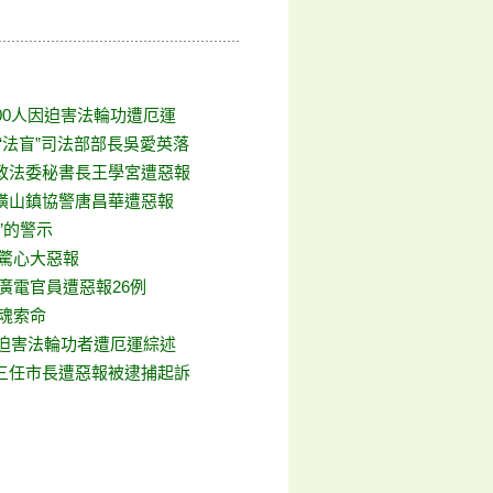
00人因迫害法輪功遭厄運
“法盲”司法部部長吳愛英落
政法委秘書長王學宮遭惡報
橫山鎮協警唐昌華遭惡報
”的警示
 驚心大惡報
廣電官員遭惡報26例
鬼魂索命
年迫害法輪功者遭厄運綜述
三任市長遭惡報被逮捕起訴