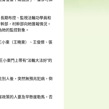
，長期布控、監視法輪功學員和
村幹部，村幹部向她匯報情況。
為她的監控對象。
員王小東（王曉東）、王俊傑、張
王小東門上帶有“法輪大法好”的
走別人後，突然無預兆犯病，倒
害政策的人要及早懸崖勒馬，否