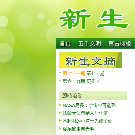
首頁
五千文明
萬古機緣
第七十一期
第七十期
第六十九期
更多 »
即時滾動
NASA局長：宇宙中可能到
法輪大法帶給人些什麼
不起眼的小道士先成了仙
從絕望走向光明