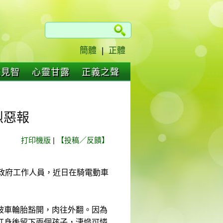
簡體
|
正體
仁見智
心靈甘露
正義之聲
烈惡報
打印機版
|
【投稿／反饋】
政府工作人員，近日在騎電動車
被車輪胎豁開，肉往外翻。因為
紅身後留下兩個孩子，淒慘可憐