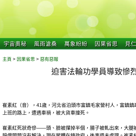
宇宙奧秘
風雨滄桑
萬象紛紛
因果省思
見
主頁
>
因果省思
>
惡有惡報
迫害法輪功學員導致慘
崔素紅（音），41歲，河北省泊頭市富鎮毛家營村人，富鎮鎮
上班的路上，遭遇車禍，被大貨車撞死。
崔素紅死狀奇慘——頭、臉被攆掉半個，腸子被軋出來，大腿
賠償問題沒有解決，現在屍體在鎮政府，後事還未處理。崔素