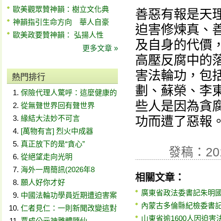
歐美觀眾贊神韻：樹立文化典
善惡有報是天理
神韻指引生命方向 華人自豪
迫害修煉真、善
歐美政要贊神韻： 弘揚人性
及自身的代價
更多文章 »
高壓反腐中的
害法輪功，包
熱門排行
劃、蘇榮、李
保險代理人驚呼：這麼健康的
些人是因為貪
從無聲世界回有聲世界
緣結大法妙不可言
功而遭了惡報
[萬物有言] 烈火中成器
真正放下的是“貪心”
發稿：20
從絕望走向光明
海外一周簡訊(2026年8
相關文章：
願人好你才好
廣東省政法委書記朱明
中國法輪功學員近期遭迫害案
內蒙古多倫縣紀檢委書
仁者見仁：一則新聞改變這對
山東省逾1600人因迫害
賈成公元神離體隨仙