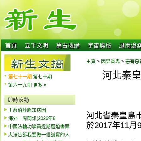
首頁
五千文明
萬古機緣
宇宙奧秘
風雨滄
主頁
>
因果省思
>
惡有惡
河北秦
第七十一期
第七十期
第六十九期
更多 »
即時滾動
王彥伯診脈知病因
河北省秦皇島
海外一周簡訊(2026年8
於2017年11
中國法輪功學員近期遭迫害案
大法告訴我要做一個誠實的人