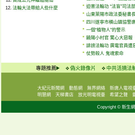
迫害法輪功 “法盲”司法
法輪大法帶給人些什麼
山東萊陽市政法委秘書
四川遂寧市橫山鎮協警
一個“植物人”的警示
饒陽小村官 驚心大惡報
誹謗法輪功 廣電官員遭惡
仗勢殺人 鬼魂索命
專題推薦
偽火錄像片
中共活摘法
大紀元新聞網
動態網
無界網絡
新唐人電視
明慧網
天梯書店
放光明電視臺
希望之聲
Copyright © 新