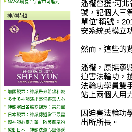
NASA局長：宇宙中可能到
潘權曾獲“河北
號，記個人三等
神韻特輯
單位”稱號。2
安系統英模立
然而，這些的
潘權，原撫寧
迫害法輪功，
法輪功學員雙
加國觀眾：神韻帶來希望和鼓
站上兩個人用
多倫多神韻演出盛況振奮人心
神韻演出各族裔觀眾：美如畫
因迫害法輪功學
日本觀眾：神韻傳遞當下最需
出所所長。
觀神韻心靈升華 歐美觀眾盼
感動日本 神韻洗滌心靈傳遞