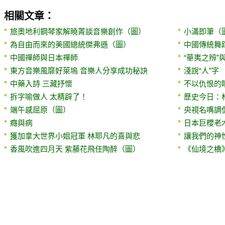
相關文章：
旅奧地利鋼琴家解曉菁談音樂創作（圖）
小滿即筆（
為自由而來的美國總統傑弗遜（圖）
中國傳統舞
中國禪師與日本禪師
“華夷之辨”
東方音樂風靡好萊塢 音樂人分享成功秘訣
淺說“人”字
中藥入詩 三藏抒懷
不以仇恨的
拆字喻做人 太精辟了！
歷史今日：
端午感屈原（圖）
央視名嘴調
癮與病
日本巨櫻老
獲加拿大世界小姐冠軍 林耶凡的喜與悲
讓我們的神
香風吹進四月天 紫藤花飛任陶醉（圖）
《仙境之橋