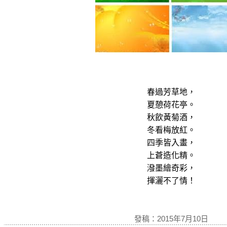
春過芳草地，
夏憩荷花亭。
秋飲黃菊酒，
冬看梅放紅。
四季皆入畫，
上蒼造化精。
潑墨繪奇彩，
揮灑不了情！
發稿：2015年7月10日