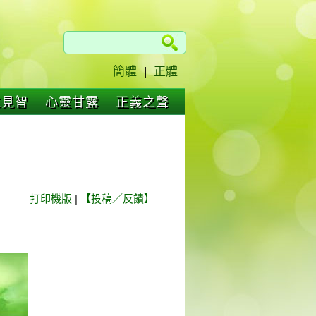
簡體
|
正體
仁見智
心靈甘露
正義之聲
打印機版
|
【投稿／反饋】