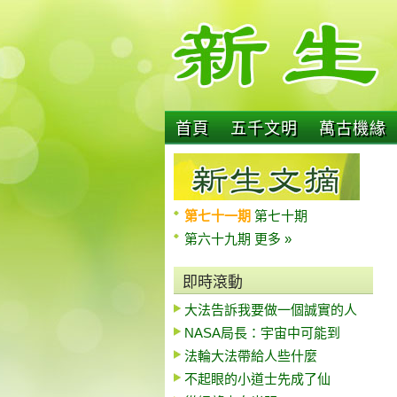
首頁
五千文明
萬古機緣
第七十一期
第七十期
第六十九期
更多 »
即時滾動
大法告訴我要做一個誠實的人
NASA局長：宇宙中可能到
法輪大法帶給人些什麼
不起眼的小道士先成了仙