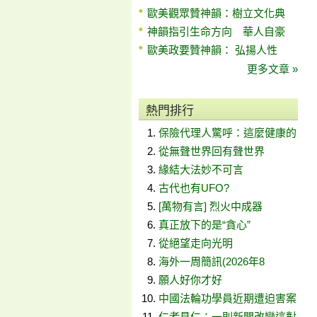
歐美觀眾贊神韻：樹立文化典
神韻指引生命方向 華人自豪
歐美政要贊神韻： 弘揚人性
更多文章 »
熱門排行
保險代理人驚呼：這麼健康的
從無聲世界回有聲世界
緣結大法妙不可言
古代也有UFO?
[萬物有言] 烈火中成器
真正放下的是“貪心”
從絕望走向光明
海外一周簡訊(2026年8
願人好你才好
中國法輪功學員近期遭迫害案
仁者見仁：一則新聞改變這對