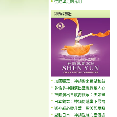
從絕望走向光明
神韻特輯
加國觀眾：神韻帶來希望和鼓
多倫多神韻演出盛況振奮人心
神韻演出各族裔觀眾：美如畫
日本觀眾：神韻傳遞當下最需
觀神韻心靈升華 歐美觀眾盼
感動日本 神韻洗滌心靈傳遞