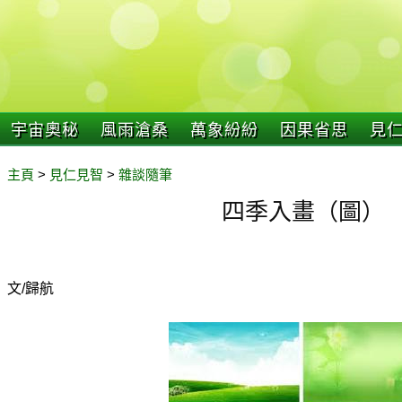
宇宙奧秘
風雨滄桑
萬象紛紛
因果省思
見
主頁
>
見仁見智
>
雜談隨筆
四季入畫（圖）
文/歸航