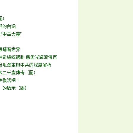
圖）
蹈的內涵
與“中華大義”
眼睛看世界
林肯總統遇刺 慈愛光輝流傳百
侃毛澤東與中共的深度解析
木二千歲傳奇（圖）
性復活吧！
》的啟示（圖）