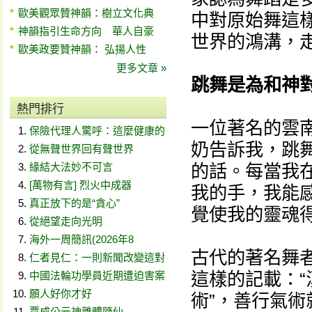
歐美觀眾贊神韻：樹立文化典
中對原始舞這
神韻指引生命方向 華人自豪
世界的鴻溝，
歐美政要贊神韻： 弘揚人性
更多文章 »
跳舞是為和神
熱門排行
一位著名的雲
保險代理人驚呼：這麼健康的
奶告訴我，跳
從無聲世界回有聲世界
緣結大法妙不可言
的話。每當我
[萬物有言] 烈火中成器
我的手，我能
真正放下的是“貪心”
覺使我的靈魂
從絕望走向光明
海外一周簡訊(2026年8
古代的著名舞
仁者見仁：一則新聞改變這對
這樣的記載：
中國法輪功學員近期遭迫害案
願人好你才好
術”，善行氣術
賈成公元神離體隨仙