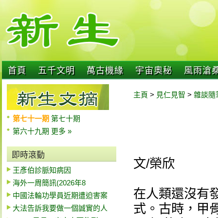
首頁
五千文明
萬古機緣
宇宙奧秘
風雨滄
主頁
>
見仁見智
>
雜談隨
第七十一期
第七十期
第六十九期
更多 »
即時滾動
文/榮欣
王彥伯診脈知病因
海外一周簡訊(2026年8
在人類還沒有
中國法輪功學員近期遭迫害案
式。古時，甲骨
大法告訴我要做一個誠實的人