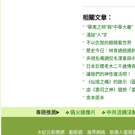
相關文章：
“華夷之辨”與“中華大義”
淺說“人”字
不以仇恨的眼睛看世界
歷史今日：林肯總統遇刺
央視名嘴調侃毛澤東與
日本巨櫻老木二千歲傳
讓我們的神性復活吧！
《仙境之橋》的啟示（
由《壽司之神》隨想「
舍本逐末
專題推薦
偽火錄像片
中共活摘法
大紀元新聞網
動態網
無界網絡
新唐人電視