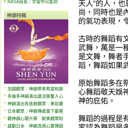
NASA局長：宇宙中可能到
天人”的人，
尚，同時也是
神韻特輯
的氣功表現，
古時的舞蹈有
武舞，萬是一
是文舞，舞者
蹈，舞蹈如果
原始舞蹈多在
加國觀眾：神韻帶來希望和鼓
心舞蹈敬天娛
多倫多神韻演出盛況振奮人心
神的庇佑。
神韻演出各族裔觀眾：美如畫
日本觀眾：神韻傳遞當下最需
舞蹈的過程是
觀神韻心靈升華 歐美觀眾盼
家認為舞蹈是
感動日本 神韻洗滌心靈傳遞