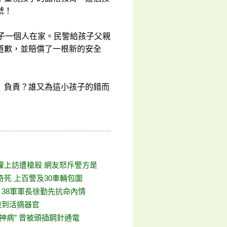
號！
子一個人在家。民警給孩子父親
道歉，並賠償了一根新的安全
」負責？誰又為這小孩子的錯而
權上訪遭槍殺 網友怒斥警方是
死 上百警及30車輛包圍
：38軍軍長徐勤先抗命內情
殺到活摘器官
神病” 曾被頭插鋼針通電