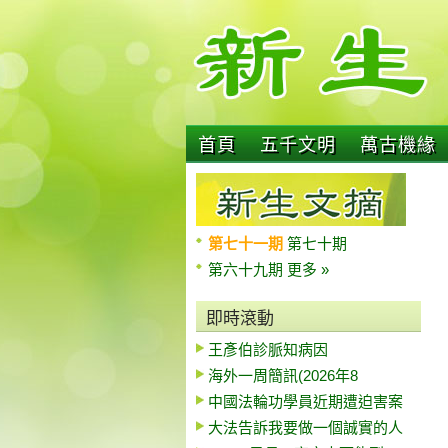
首頁
五千文明
萬古機緣
第七十一期
第七十期
第六十九期
更多 »
即時滾動
王彥伯診脈知病因
海外一周簡訊(2026年8
中國法輪功學員近期遭迫害案
大法告訴我要做一個誠實的人