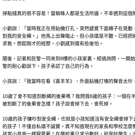
掙點錢真的很不容易！當蜘蛛人都是生活所逼，不幸遇到這個
小劉說：「當時我正在用鉆機打孔，突然感覺下面繩子在晃動
割我的安全繩。」他馬上出聲喝止，但小孩還是不聽，已經把
求救。想起剛才的經歷，小劉感到還有些後怕。
隨後，記者和民警一同來到8樓的小孩家裏，經過詢問，一開
警的耐心勸說下，孩子承認了自己的行為。
小孩說：「我當時在看《喜羊羊》，外面鉆機打墻的聲音太吵
10歲了會不知道割斷繩的後果嗎？我問我8歲的孩子：一個在
被割斷了的後果會怎樣？孩子說會掉下去、會死掉。
10歲的孩子嫌吵割安全繩，也就是小孩知道沒有安全繩會掉下
的孩子！不僅自私還不誠實。真不知道現在的家長和學校怎麼
孩當小皇帝一樣寵愛著！在學校裏只求分數好，就是好學生，