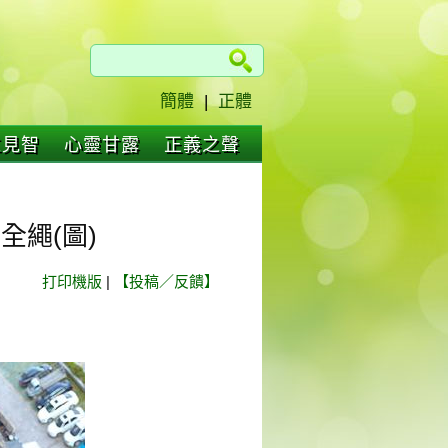
簡體
|
正體
仁見智
心靈甘露
正義之聲
全繩(圖)
打印機版
|
【投稿／反饋】