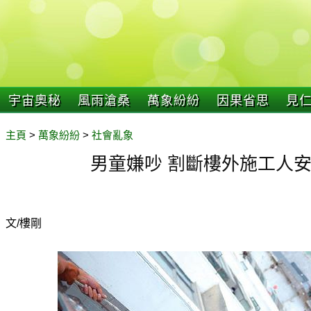
宇宙奧秘
風雨滄桑
萬象紛紛
因果省思
見
主頁
>
萬象紛紛
>
社會亂象
男童嫌吵 割斷樓外施工人安
文/樓剛