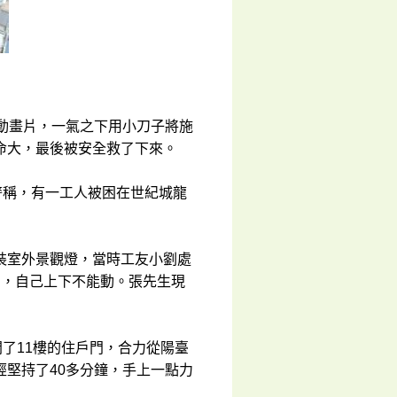
動畫片，一氣之下用小刀子將施
命大，最後被安全救了下來。
警稱，有一工人被困在世紀城龍
裝室外景觀燈，當時工友小劉處
了，自己上下不能動。張先生現
開了11樓的住戶門，合力從陽臺
堅持了40多分鐘，手上一點力