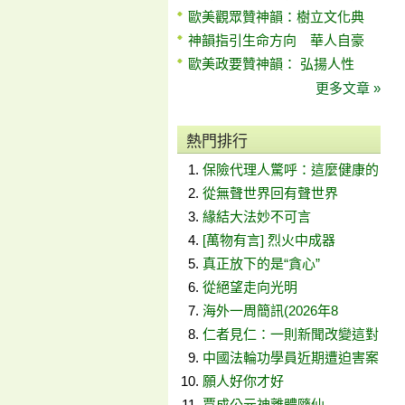
歐美觀眾贊神韻：樹立文化典
神韻指引生命方向 華人自豪
歐美政要贊神韻： 弘揚人性
更多文章 »
熱門排行
保險代理人驚呼：這麼健康的
從無聲世界回有聲世界
緣結大法妙不可言
[萬物有言] 烈火中成器
真正放下的是“貪心”
從絕望走向光明
海外一周簡訊(2026年8
仁者見仁：一則新聞改變這對
中國法輪功學員近期遭迫害案
願人好你才好
賈成公元神離體隨仙