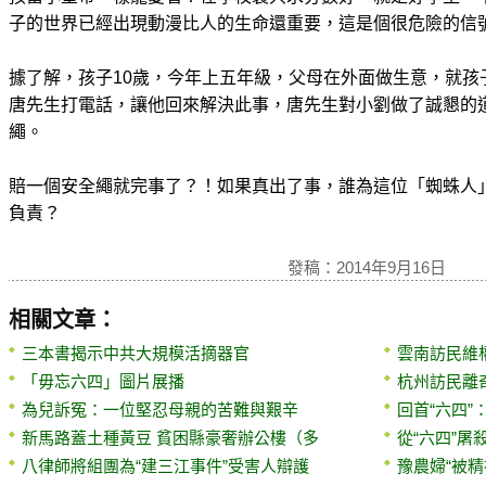
子的世界已經出現動漫比人的生命還重要，這是個很危險的信
據了解，孩子10歲，今年上五年級，父母在外面做生意，就孩
唐先生打電話，讓他回來解決此事，唐先生對小劉做了誠懇的
繩。
賠一個安全繩就完事了？！如果真出了事，誰為這位「蜘蛛人
負責？
發稿：2014年9月16日
相關文章：
三本書揭示中共大規模活摘器官
雲南訪民維
「毋忘六四」圖片展播
杭州訪民離奇
為兒訴冤：一位堅忍母親的苦難與艱辛
回首“六四”
新馬路蓋土種黃豆 貧困縣豪奢辦公樓（多
從“六四”屠
八律師將組團為“建三江事件”受害人辯護
豫農婦“被精