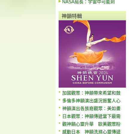
NASA局長：宇宙中可能到
神韻特輯
加國觀眾：神韻帶來希望和鼓
多倫多神韻演出盛況振奮人心
神韻演出各族裔觀眾：美如畫
日本觀眾：神韻傳遞當下最需
觀神韻心靈升華 歐美觀眾盼
感動日本 神韻洗滌心靈傳遞