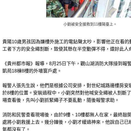
小劉被安全援救到11樓陽臺上。
貴陽10歲男孩因為嫌樓外施工的電鉆聲太吵，影響他正在看的
工者下方的安全繩割斷，致使其懸在半空動彈不得，還好此人
《貴州都市報》報導，8月25日下午，觀山湖消防大隊接到報
凱苑18棟8樓的外墻窗戶處。
報警人張先生說，他們是根據公司安排，對世紀城路邊樓房安
於8樓的位置。安裝過程中，小劉突然對他喊安全繩被人割斷
場查看後，先叫小劉抓緊繩子不要亂動，隨後報警求助。
消防和民警查看現場後，由於9樓、10樓都無人在家，最終敲
處將小劉救援上去。幾分鐘後，小劉才緩過神來，他說自己已經
氣都沒有了。