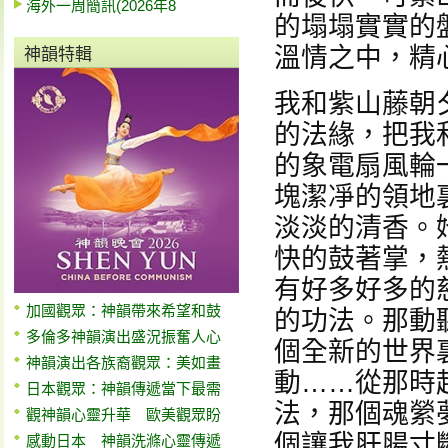
海外一周簡訊(2026年8
的塌塌實實的
溫情之中，精
神韻特輯
我和紫山藤朝
的法緣，把我
的象電扇風輪
塊潔凈的領地
淡淡的清香。
快的鼓著掌，
有好多好多的
加國觀眾：神韻帶來希望和鼓
的功法。那動
多倫多神韻演出盛況振奮人心
個全新的世界
神韻演出各族裔觀眾：美如畫
動……從那時
日本觀眾：神韻傳遞當下最需
法，那個魂縈
觀神韻心靈升華 歐美觀眾盼
個讓我肝腸寸
感動日本 神韻洗滌心靈傳遞