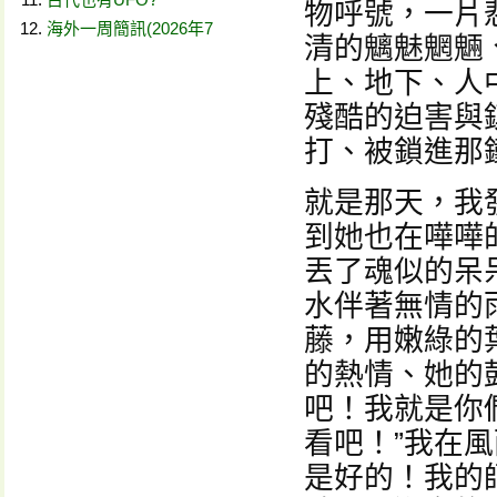
物呼號，一片
海外一周簡訊(2026年7
清的魑魅魍魎
上、地下、人
殘酷的迫害與
打、被鎖進那
就是那天，我
到她也在嘩嘩
丟了魂似的呆
水伴著無情的
藤，用嫩綠的
的熱情、她的
吧！我就是你們
看吧！”我在
是好的！我的