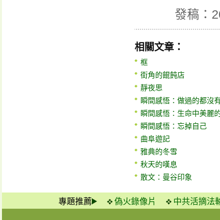
發稿：2
相關文章：
框
街角的餛飩店
靜夜思
瞬間感悟：做過的都沒
瞬間感悟：生命中美麗
瞬間感悟：忘掉自己
曲阜遊記
雅典的冬雪
秋天的嘆息
散文：曼谷印象
專題推薦
偽火錄像片
中共活摘法