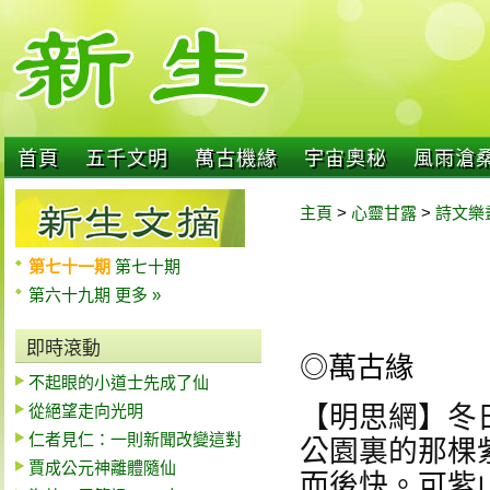
首頁
五千文明
萬古機緣
宇宙奧秘
風雨滄
主頁
>
心靈甘露
>
詩文樂
第七十一期
第七十期
第六十九期
更多 »
即時滾動
◎萬古緣
不起眼的小道士先成了仙
從絕望走向光明
【明思網】冬
仁者見仁：一則新聞改變這對
公園裏的那棵
賈成公元神離體隨仙
而後快。可紫