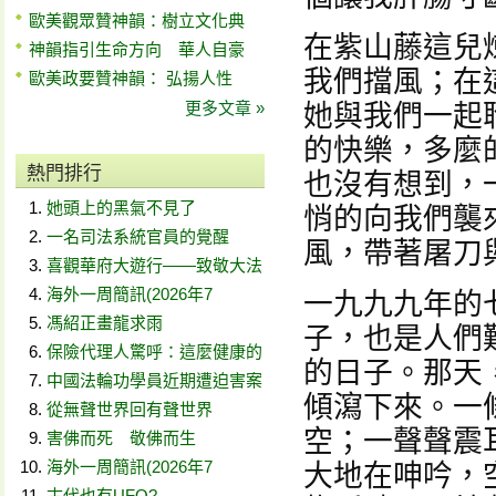
歐美觀眾贊神韻：樹立文化典
在紫山藤這兒
神韻指引生命方向 華人自豪
我們擋風；在
歐美政要贊神韻： 弘揚人性
更多文章 »
她與我們一起
的快樂，多麼
熱門排行
也沒有想到，
她頭上的黑氣不見了
悄的向我們襲
一名司法系統官員的覺醒
風，帶著屠刀
喜觀華府大遊行——致敬大法
海外一周簡訊(2026年7
一九九九年的
馮紹正畫龍求雨
子，也是人們
保險代理人驚呼：這麼健康的
的日子。那天
中國法輪功學員近期遭迫害案
傾瀉下來。一
從無聲世界回有聲世界
空；一聲聲震
害佛而死 敬佛而生
海外一周簡訊(2026年7
大地在呻吟，
古代也有UFO?