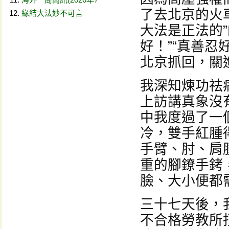
了去北京的火
緣結大法妙不可言
大法是正法的
好！”“真善
北京抓回，關
我深知煉功祛
上訪講真象沒
中我度過了一
冷，雙手紅腫
手臂、肘、肩
重的腳鐐手銬
臉、大小便都
三十七天後，
不合格勞教所