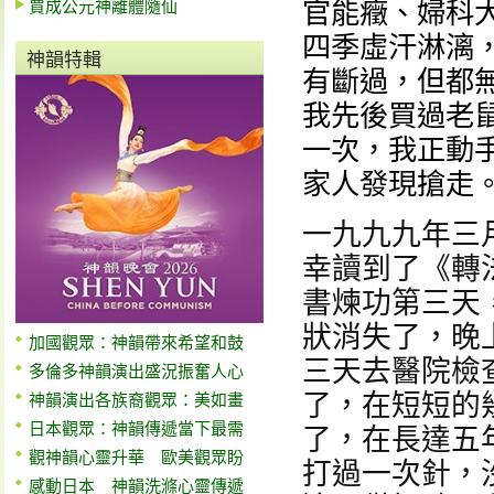
賈成公元神離體隨仙
官能癥、婦科
四季虛汗淋漓
神韻特輯
有斷過，但都
我先後買過老
一次，我正動
家人發現搶走
一九九九年三
幸讀到了《轉
書煉功第三天
狀消失了，晚
加國觀眾：神韻帶來希望和鼓
三天去醫院檢
多倫多神韻演出盛況振奮人心
了，在短短的
神韻演出各族裔觀眾：美如畫
日本觀眾：神韻傳遞當下最需
了，在長達五
觀神韻心靈升華 歐美觀眾盼
打過一次針，
感動日本 神韻洗滌心靈傳遞