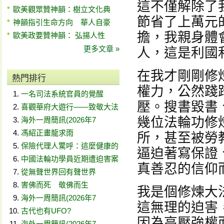
這不僅解除了
歐美觀眾贊神韻：樹立文化典
節省了上萬元
神韻指引生命方向 華人自豪
擔，我親身體
歐美政要贊神韻： 弘揚人性
更多文章 »
人，這是利國
在我才剛剛修
熱門排行
權力，公然踐
一名司法系統官員的覺醒
壓。搜書毀書
喜觀華府大遊行——致敬大法
幾位法輪功修
海外一周簡訊(2026年7
馮紹正畫龍求雨
所，甚至被勞
保險代理人驚呼：這麼健康的
逼迫著寫保證
中國法輪功學員近期遭迫害案
真善忍的信仰
從無聲世界回有聲世界
害佛而死 敬佛而生
我是個修煉大
海外一周簡訊(2026年7
這無理的迫害
古代也有UFO?
因為高壓強權而
海外一周簡訊(2026年7