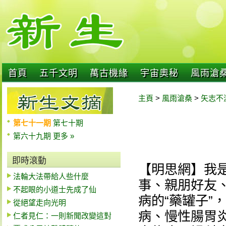
首頁
五千文明
萬古機緣
宇宙奧秘
風雨滄
主頁
>
風雨滄桑
>
矢志不
第七十一期
第七十期
第六十九期
更多 »
即時滾動
【明思網】我
法輪大法帶給人些什麼
事、親朋好友
不起眼的小道士先成了仙
病的“藥罐子”
從絕望走向光明
病、慢性腸胃
仁者見仁：一則新聞改變這對