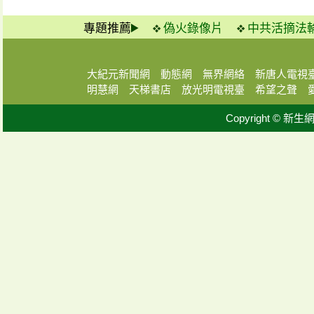
專題推薦
偽火錄像片
中共活摘法
大紀元新聞網
動態網
無界網絡
新唐人電視
明慧網
天梯書店
放光明電視臺
希望之聲
Copyright © 新