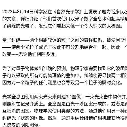
2023年8月14日科学家在《自然光子学》上发表了题为“空间
的文章，详细介绍了他们首次使用双光子数字全息术和超高精
子纠缠的光粒子，发现它们看起来像一个令人惊叹的太极图。
量子纠缠——两个相距较远的粒子之间的奇怪联系，被爱因斯坦
——使两个光粒子或光子彼此不可分割地结合在一起，因此一
改变-----无论他们相隔多远。
为了对量子物体做出准确的预测，物理学家需要找到它的波函
子可以采取的所有可能物理值的叠加中。纠缠使得寻找两个相
因为对一个粒子的任何测量也会导致另一个粒子的瞬时变化。
光学全息图使用两束光束来创建3D图像：一束光束击中物体
则照射在记录介质上。全息图是由光干涉图案形成的，或者是
互抵消的图案。物理学家使用类似的方法，通过他们用另一种
纠缠光子状态的图像。然后，通过用纳秒级精确相机捕获所得
人惊叹的阴阳图像。