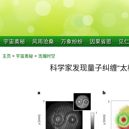
宇宙奥秘
风雨沧桑
万象纷纷
因果省思
见
主页
>
宇宙奥秘
>
浩瀚时空
科学家发现量子纠缠“太