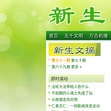
首页
五千文明
万古机缘
第七十一期
第七十期
第六十九期
更多 »
即时滚动
法轮大法带给人些什么
不起眼的小道士先成了仙
从绝望走向光明
仁者见仁：一则新闻改变这对