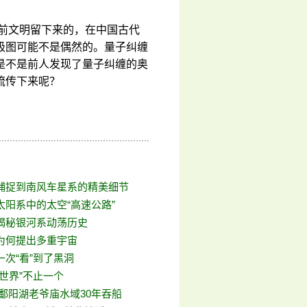
史前文明留下来的，在中国古代
极图可能不是偶然的。量子纠缠
是不是前人发现了量子纠缠的奥
流传下来呢？
捕捉到南风车星系的精美细节
太阳系中的太空“高速公路”
揭秘银河系动荡历史
为何提出多重宇宙
次“看”到了黑洞
世界”不止一个
 鄱阳湖老爷庙水域30年吞船