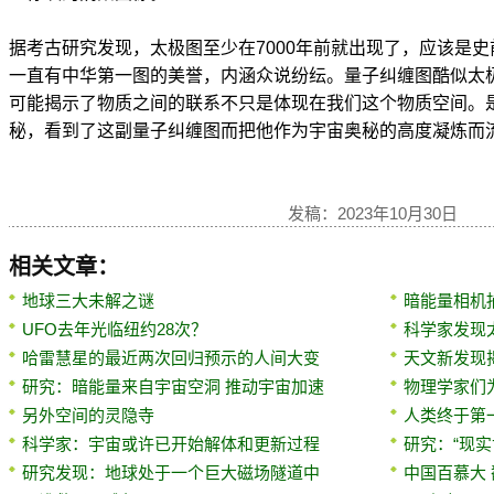
据考古研究发现，太极图至少在7000年前就出现了，应该是
一直有中华第一图的美誉，内涵众说纷纭。量子纠缠图酷似太
可能揭示了物质之间的联系不只是体现在我们这个物质空间。
秘，看到了这副量子纠缠图而把他作为宇宙奥秘的高度凝炼而
发稿：2023年10月30日
相关文章：
地球三大未解之谜
暗能量相机
UFO去年光临纽约28次？
科学家发现
哈雷慧星的最近两次回归预示的人间大变
天文新发现
研究：暗能量来自宇宙空洞 推动宇宙加速
物理学家们
另外空间的灵隐寺
人类终于第一
科学家：宇宙或许已开始解体和更新过程
研究：“现实
研究发现：地球处于一个巨大磁场隧道中
中国百慕大