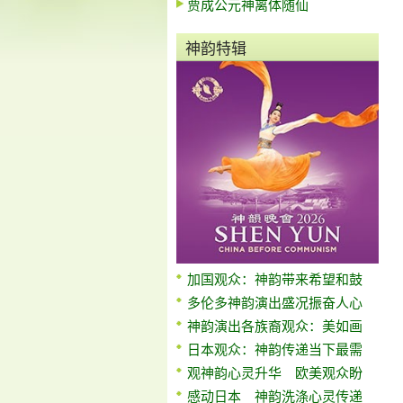
贾成公元神离体随仙
神韵特辑
加国观众：神韵带来希望和鼓
多伦多神韵演出盛况振奋人心
神韵演出各族裔观众：美如画
日本观众：神韵传递当下最需
观神韵心灵升华 欧美观众盼
感动日本 神韵洗涤心灵传递