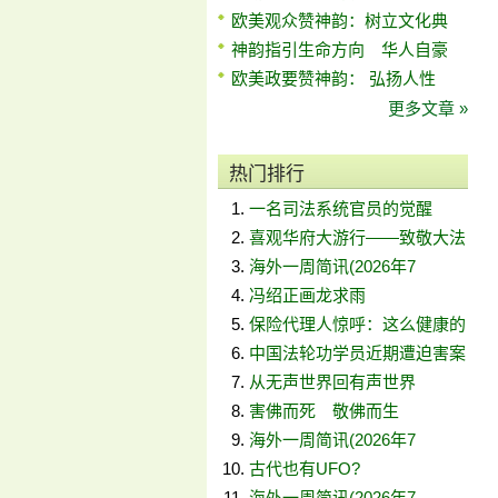
欧美观众赞神韵：树立文化典
神韵指引生命方向 华人自豪
欧美政要赞神韵： 弘扬人性
更多文章 »
热门排行
一名司法系统官员的觉醒
喜观华府大游行——致敬大法
海外一周简讯(2026年7
冯绍正画龙求雨
保险代理人惊呼：这么健康的
中国法轮功学员近期遭迫害案
从无声世界回有声世界
害佛而死 敬佛而生
海外一周简讯(2026年7
古代也有UFO?
海外一周简讯(2026年7