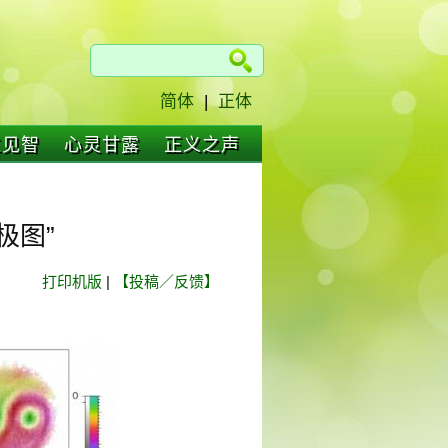
简体
|
正体
仁见智
心灵甘露
正义之声
极图”
打印机版
|
【投稿／反馈】