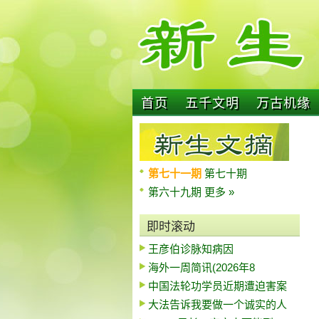
首页
五千文明
万古机缘
第七十一期
第七十期
第六十九期
更多 »
即时滚动
王彦伯诊脉知病因
海外一周简讯(2026年8
中国法轮功学员近期遭迫害案
大法告诉我要做一个诚实的人