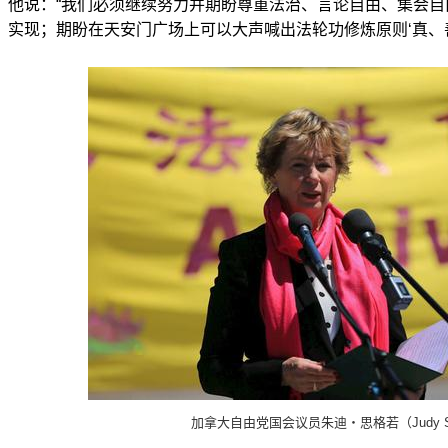
他说：“我们必须继续努力并期盼尊重法治、言论自由、集会
实现；期盼在天安门广场上可以大声喊出法轮功修炼原则‘真、善
加拿大自由党国会议员朱迪・思格若（Judy S