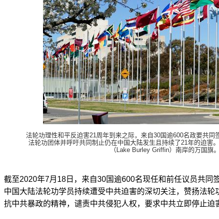
法轮功理性和平反迫害21周年到来之际，来自30国逾600名政要共
法轮功团体并呼吁共同制止仍在中国大陆发生且持续了21年的迫害
（Lake Burley Griffin）南岸的万国旗
截至2020年7月18日，来自30国逾600名现任和前任议员共
中国大陆法轮功学员持续遭受中共迫害的深切关注，赞扬法轮功
抗中共暴政的精神，谴责中共侵犯人权，要求中共立即停止迫