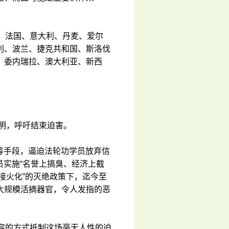
、法国、意大利、丹麦、爱尔
利、波兰、捷克共和国、斯洛伐
、委内瑞拉、澳大利亚、新西
声明，呼吁结束迫害。
杀等手段，逼迫法轮功学员放弃信
学员实施“名誉上搞臭、经济上截
直接火化”的灭绝政策下，迄今至
大规模活摘器官，令人发指的恶
容的方式抵制这场毫无人性的迫