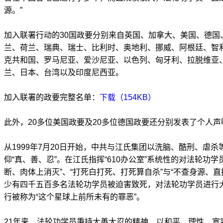
源。”
加入联署行动的30国政要分别来自英国、加拿大、美国、德国
兰、荷兰、瑞典、瑞士、比利时、奥地利、挪威、阿根廷、智
克共和国、罗马尼亚、爱沙尼亚、以色列、匈牙利、拉脱维亚
兰、日本、台湾以及印度尼西亚。
加入联署的政要完整名单：
下载（154KB）
此外，20多位美国政要及20多位德国政要还分别发表了个人
从1999年7月20日开始，中共与江氏集团以洗脑、酷刑、虐
仰“真、善、忍”。在江氏指挥“610办公室”系统性的对法轮功
断、肉体上消灭”、“打死白打死、打死算自杀”与“不查身源、
少有四千五百多名法轮功学员被迫害致死，对法轮功学员进行
行被称为“这个星球上前所未有的罪恶”。
21年来，法轮功学员秉持大善大忍的精神，以和平、理性、宽