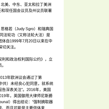
、北美、中东、亚太和拉丁美洲
前任和现任国会议员及州议员联署
格若（Judy Sgro）和瑞典国
，认同法轮功（又称法轮大法）是
自1999年7月20日以来在中
深切关注。
权利和政治权利国际公约》，立
员。
013年欧洲议会通过了第
国（中共）未经良心犯同意，就系统
深表关注”。2016年，美国
2019年，英国御用大律师尼斯爵
 Tribunal）得出结论：“强制摘取器
是、而且可能是主要供体来