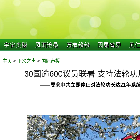
宇宙奥秘
风雨沧桑
万象纷纷
因果省思
见
主页
>
正义之声
>
国际声援
30国逾600议员联署 支持法轮
——要求中共立即停止对法轮功长达21年系