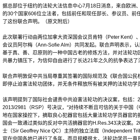
据总部位于纽约的法轮大法信息中心7月18日消息，来自欧洲
的30个国家606位立法者，包括前任和现任部长、参议员、
了这份联合声明。（原文附后）
此次联署行动由两位加拿大资深国会议员肯特（Peter Kent）、思
会议员阿尔梅（Ann-Sofie Alm）共同发起。联合声明表示
基于真、善、忍原则的一种中国古老的修炼方法，并对法轮功团体
共暴力镇压下，为信仰自由进行了长达21年之久的抗争表达了
联合声明敦促中共当局尊重其签署的国际规范及《联合国公民
即停止迫害法轮功团体，并无条件释放所有被关押的法轮功学
该声明提到了国际社会谴责中共迫害法轮功的决议案，包括：2
2013/2981（RSP）号决议，“对持续不断且可信的关于中
地在国家操控下，摘取良心犯器官包括大量法轮功学员器官的报告
国会一致通过类似的反对中共活摘器官的H.Res.343决议案。
士（Sir Geoffrey Nice QC）主持的独立法庭（Independent
官在中国各地已进行了多年，而且规模很大，法轮功学员一直