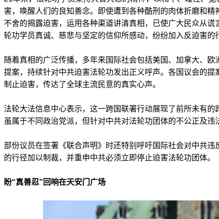
害，唤醒人们的良知善念。即使遭到各种酷刑的肉体折磨和精
不舍的揭露迫害，运用各种渠道讲清真相，已使广大民众从谎
轮功学员真诚、慈悲与坚定的信仰所感动，纷纷加入反迫害的
随着真相的广泛传播，多年来国际社会包括美国、加拿大、欧
提案，持续针对中共迫害法轮功发出正义呼声。各国议会的提
制止迫害，传达了全球主流民意的真实心声。
法轮大法信息中心表示，这一跨国联署行动展现了前所未有的
虽属于不同政治党派，但针对中共对法轮功团体的不公正及违
部份议员在签署《联合声明》时还特别呼吁国际社会对中共违
的行径加以制裁，并重申中共必须立即停止迫害法轮功团体。
盼“真善忍”回响在天安门广场