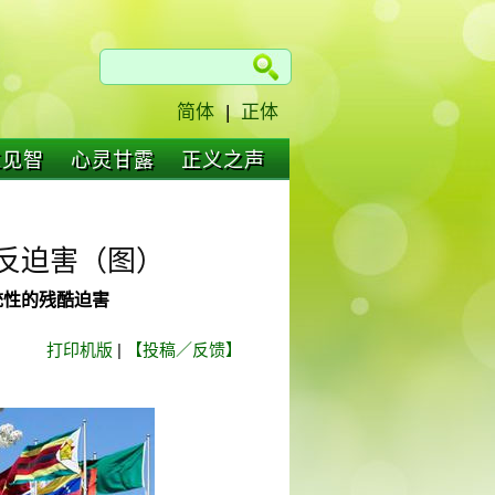
简体
|
正体
仁见智
心灵甘露
正义之声
功反迫害（图）
统性的残酷迫害
打印机版
|
【投稿／反馈】