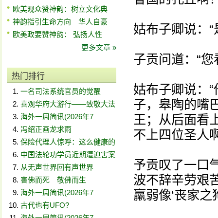
欧美观众赞神韵：树立文化典
神韵指引生命方向 华人自豪
姑布子卿说：“
欧美政要赞神韵： 弘扬人性
更多文章 »
子贡问道：“您
热门排行
姑布子卿说：
一名司法系统官员的觉醒
子，皋陶的嘴
喜观华府大游行——致敬大法
海外一周简讯(2026年7
王；从后面看
冯绍正画龙求雨
不上四位圣人啊
保险代理人惊呼：这么健康的
中国法轮功学员近期遭迫害案
予贡叹了一口
从无声世界回有声世界
波不辞辛劳艰
害佛而死 敬佛而生
羸弱像‘丧家之
海外一周简讯(2026年7
古代也有UFO?
海外一周简讯(2026年7