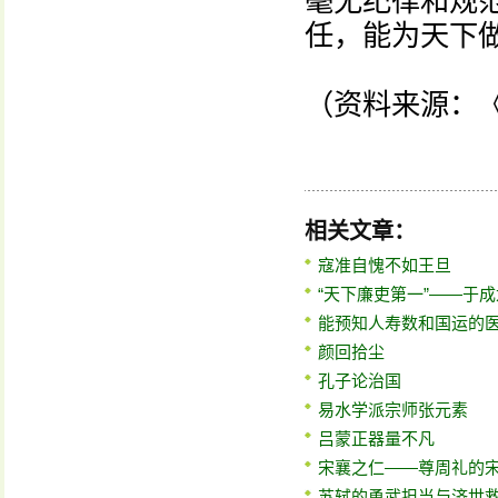
毫无纪律和规
任，能为天下
（资料来源：
相关文章：
寇准自愧不如王旦
“天下廉吏第一”——于成
能预知人寿数和国运的
颜回拾尘
孔子论治国
易水学派宗师张元素
吕蒙正器量不凡
宋襄之仁——尊周礼的
苏轼的勇武担当与济世