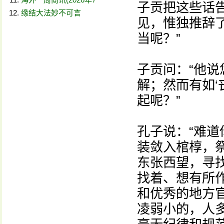
子贡把这些话
缘结大法妙不可言
见，惟独推辞了
当呢？”
子贡问：“他
解；然而有如‘
起呢？”
孔子说：“难
装敛入棺椁，
东张西望，寻
找着、想有所
和优秀的地方
凌弱小的，人