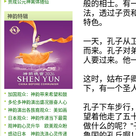
贾成公元神离体随仙
般的相士。有一
法，透过子贡
神韵特辑
特色。
一天，孔子从
而来。孔子对
人要过来。他
这时，姑布子
下，有一个圣人
加国观众：神韵带来希望和鼓
多伦多神韵演出盛况振奋人心
孔子下车步行
神韵演出各族裔观众：美如画
望着他走了五
日本观众：神韵传递当下最需
做什么的呢？”
观神韵心灵升华 欧美观众盼
鲁国的孔丘啊！
感动日本 神韵洗涤心灵传递