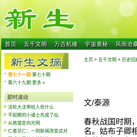
首页
五千文明
万古机缘
宇宙奥秘
风雨沧
主页
>
五千文明
>
历史回
第七十一期
第七十期
第六十九期
更多 »
即时滚动
文/泰源
法轮大法带给人些什么
不起眼的小道士先成了仙
春秋战国时期
从绝望走向光明
名。姑布子卿
仁者见仁：一则新闻改变这对