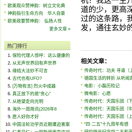
机？我这一生
欧美观众赞神韵：树立文化典
道的少，更高
神韵指引生命方向 华人自豪
过的这条路，
欧美政要赞神韵： 弘扬人性
发，通往玄妙
更多文章 »
热门排行
保险代理人惊呼：这么健康的
相关文章：
从无声世界回有声世界
传奇时代：功夫 寻道（
缘结大法妙不可言
德国生活的转折 从听闻
古代也有UFO?
电影：小磊历险记
[万物有言] 烈火中成器
微电影：心愿
真正放下的是“贪心”
传奇时代：天国乐团（
从绝望走向光明
传奇时代：天国乐团（
海外一周简讯(2026年8
传奇时代：天国乐团（
愿人好你才好
“四·二五”十九周年有感
中国法轮功学员近期遭迫害案
纽约烛光纪念四二五和平
仁者见仁：一则新闻改变这对