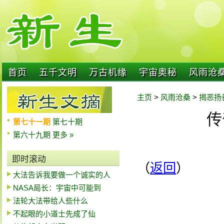
首页
五千文明
万古机缘
宇宙奥秘
风雨沧
主页
>
风雨沧桑
>
揭恶扬
传
第七十一期
第七十期
第六十九期
更多 »
即时滚动
（
返回
）
大法告诉我要做一个诚实的人
NASA局长：宇宙中可能到
法轮大法带给人些什么
不起眼的小道士先成了仙