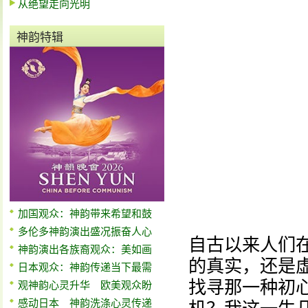
从绝望走向光明
神韵特辑
加国观众：神韵带来希望和鼓
多伦多神韵演出盛况振奋人心
自古以来人们
神韵演出各族裔观众：美如画
的真实，还是
日本观众：神韵传递当下最需
找寻那一种初
观神韵心灵升华 欧美观众盼
感动日本 神韵洗涤心灵传递