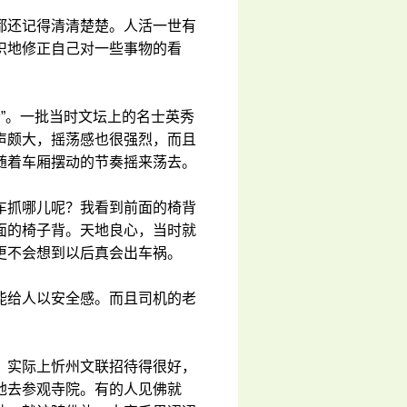
都还记得清清楚楚。人活一世有
识地修正自己对一些事物的看
会”。一批当时文坛上的名士英秀
声颇大，摇荡感也很强烈，而且
随着车厢摆动的节奏摇来荡去。
车抓哪儿呢？我看到前面的椅背
面的椅子背。天地良心，当时就
更不会想到以后真会出车祸。
能给人以安全感。而且司机的老
，实际上忻州文联招待得很好，
地去参观寺院。有的人见佛就