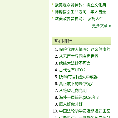
欧美观众赞神韵：树立文化典
神韵指引生命方向 华人自豪
欧美政要赞神韵： 弘扬人性
更多文章 »
热门排行
保险代理人惊呼：这么健康的
从无声世界回有声世界
缘结大法妙不可言
古代也有UFO?
[万物有言] 烈火中成器
真正放下的是“贪心”
从绝望走向光明
海外一周简讯(2026年8
愿人好你才好
中国法轮功学员近期遭迫害案
仁者见仁：一则新闻改变这对