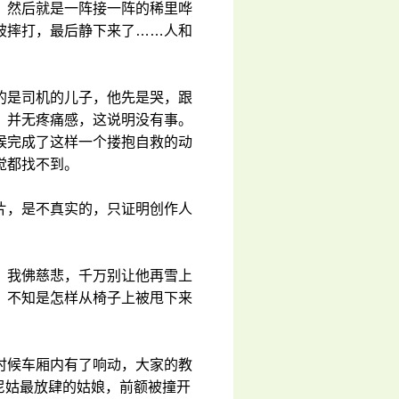
，然后就是一阵接一阵的稀里哗
被摔打，最后静下来了……人和
的是司机的儿子，他先是哭，跟
，并无疼痛感，这说明没有事。
候完成了这样一个搂抱自救的动
觉都找不到。
片，是不真实的，只证明创作人
？我佛慈悲，千万别让他再雪上
，不知是怎样从椅子上被甩下来
时候车厢内有了响动，大家的教
论尼姑最放肆的姑娘，前额被撞开