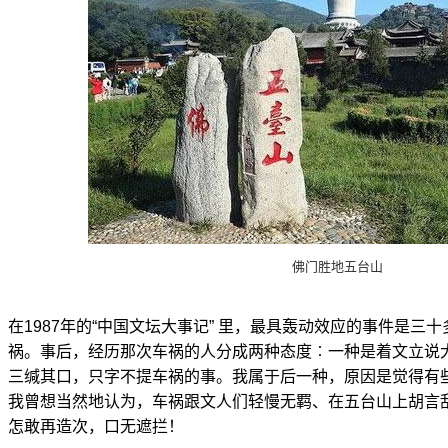
佛门胜地五台山
在1987年的“中国文坛大事记” 里，最具轰动效应的事件是三
祸。事后，经历那次车祸的人分成两种态度︰一种是着文立说
三缄其口，只字不提车祸的事。我属于后一种，原因是觉得有
我曾想当然地认为，车祸跟文人们轻慢无羁、在五台山上胡言
怎敢再造次，口无遮拦！