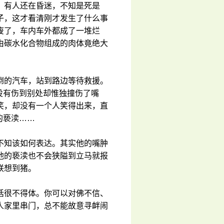
；有人还在昏迷，不知是死是
子，这才看清刚才发生了什么事
废了，车内车外都成了一堆烂
由碳水化合物组成的肉体竟绝大
倒的汽车，站到路边等待救援。
，没有伤到别处却惟独撞伤了嘴
笑，却没有一个人笑得出来，直
的亵渎……
不知该如何表达。其实他的嘴肿
他的亵渎也不会狭隘到立马就报
联想到猪。
话很不得体。你可以对佛不信、
人家里串门，总不能故意寻衅闹