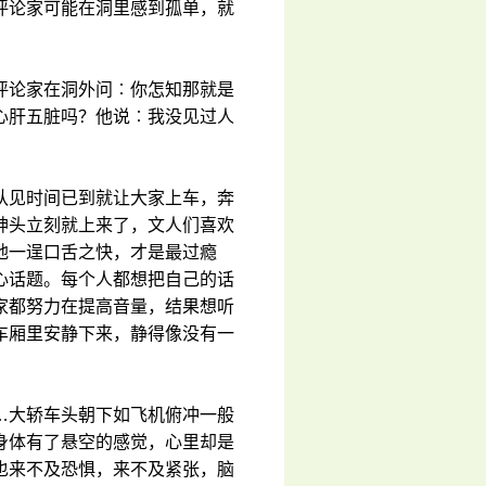
评论家可能在洞里感到孤单，就
评论家在洞外问︰你怎知那就是
心肝五脏吗？他说︰我没见过人
队见时间已到就让大家上车，奔
神头立刻就上来了，文人们喜欢
地一逞口舌之快，才是最过瘾
心话题。每个人都想把自己的话
家都努力在提高音量，结果想听
车厢里安静下来，静得像没有一
…大轿车头朝下如飞机俯冲一般
身体有了悬空的感觉，心里却是
也来不及恐惧，来不及紧张，脑