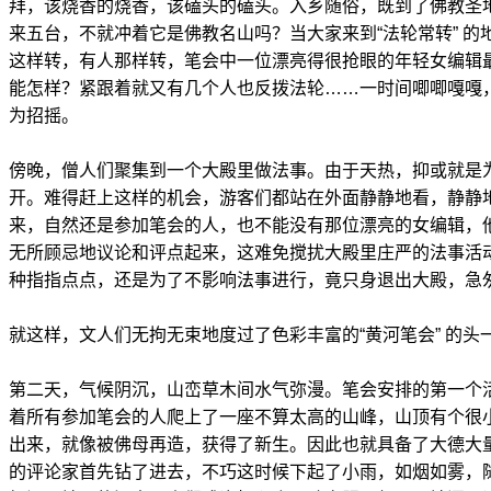
拜，该烧香的烧香，该磕头的磕头。入乡随俗，既到了佛教圣
来五台，不就冲着它是佛教名山吗？当大家来到“法轮常转” 
这样转，有人那样转，笔会中一位漂亮得很抢眼的年轻女编辑
能怎样？紧跟着就又有几个人也反拨法轮……一时间唧唧嘎嘎
为招摇。
傍晚，僧人们聚集到一个大殿里做法事。由于天热，抑或就是
开。难得赶上这样的机会，游客们都站在外面静静地看，静静
来，自然还是参加笔会的人，也不能没有那位漂亮的女编辑，
无所顾忌地议论和评点起来，这难免搅扰大殿里庄严的法事活
种指指点点，还是为了不影响法事进行，竟只身退出大殿，急
就这样，文人们无拘无束地度过了色彩丰富的“黄河笔会” 的头
第二天，气候阴沉，山峦草木间水气弥漫。笔会安排的第一个活
着所有参加笔会的人爬上了一座不算太高的山峰，山顶有个很
出来，就像被佛母再造，获得了新生。因此也就具备了大德大
的评论家首先钻了进去，不巧这时候下起了小雨，如烟如雾，