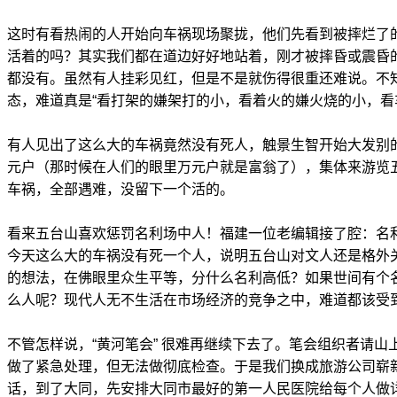
这时有看热闹的人开始向车祸现场聚拢，他们先看到被摔烂了
活着的吗？其实我们都在道边好好地站着，刚才被摔昏或震昏
都没有。虽然有人挂彩见红，但是不是就伤得很重还难说。不
态，难道真是“看打架的嫌架打的小，看着火的嫌火烧的小，看
有人见出了这么大的车祸竟然没有死人，触景生智开始大发别的
元户（那时候在人们的眼里万元户就是富翁了），集体来游览
车祸，全部遇难，没留下一个活的。
看来五台山喜欢惩罚名利场中人！福建一位老编辑接了腔：名
今天这么大的车祸没有死一个人，说明五台山对文人还是格外
的想法，在佛眼里众生平等，分什么名利高低？如果世间有个
么人呢？现代人无不生活在市场经济的竞争之中，难道都该受
不管怎样说，“黄河笔会” 很难再继续下去了。笔会组织者请
做了紧急处理，但无法做彻底检查。于是我们换成旅游公司崭
话，到了大同，先安排大同市最好的第一人民医院给每个人做