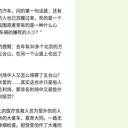
的汽车，问的第一句话是：还有
的人也已苏醒过来，死的是一个
知围观者常有的是一种什么心
车祸的嫌死的人少？”
感慨：去年有30多个北京的万
五台山，在另一个山道上也出了
利场中人又怎么得罪了五台山？
关爱的……其实这也许只是俗人
名利场，那非名利场中又是些什
到惩罚？
山上的医疗急救人员为受外伤的人
新的大客车，直奔大同。一路无
详细检查。担惊受怕作了大难的