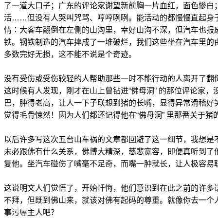
了一道大口子；广东的评论家谢望新前胸一片血红，面色惨白
活……但没有人哭叫咒骂、哼哼咧咧。能活动的都慢慢直起身
情︰大客车翻倒在左侧的山沟里，幸好山沟不深，但汽车也报
铁。钢铁制造的汽车摔成了一堆破烂，我们这些坐在汽车里的
多数完好无损，这不能不说是个奇迹。
没有受伤或受伤较轻的人帮助那些一时不能行动的人离开了翻
这时候有人发现，刚才在山上曾钻进“佛母洞” 的那位评论家
巴，肿得老高，让人一下子联想到猪的长嘴，显得异常滑稽好
觉得毛骨悚然！因为人们都还记得他在“佛母洞” 里那番关于猪
以后许多写这次五台山车祸的文章都回避了这一细节，我想是
未必跟佛有什么关系，佛博大精深，慈悲宽容，即便真听到了
复他。坐汽车碰伤了嘴毫不足奇，而嘴一肿就长，让人极容易
这说明文人们觉悟了，开始忏悔，他们意识到在此之前的许多
不拜，但既到佛山来，就该对佛有起码的尊重。就像你去一个
事污辱主人吧？