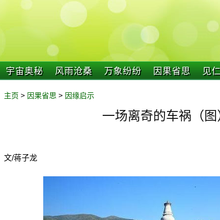
宇宙奥秘
风雨沧桑
万象纷纷
因果省思
见
主页
>
因果省思
>
因缘启示
一场离奇的车祸（图
文/蒋子龙