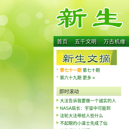
首页
五千文明
万古机缘
第七十一期
第七十期
第六十九期
更多 »
即时滚动
大法告诉我要做一个诚实的人
NASA局长：宇宙中可能到
法轮大法带给人些什么
不起眼的小道士先成了仙