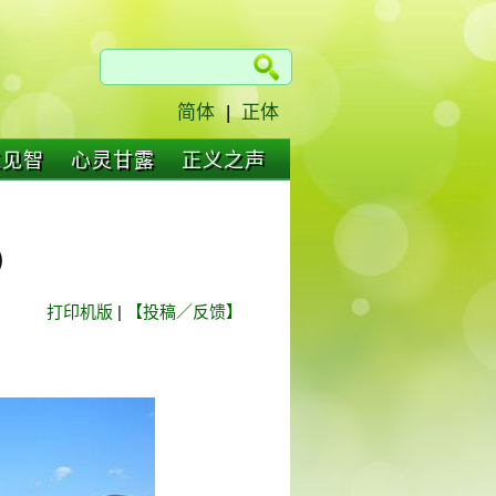
简体
|
正体
仁见智
心灵甘露
正义之声
）
打印机版
|
【投稿／反馈】