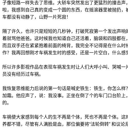
子像短路一样失去了思维。大轿车突然发出了更猛烈的撞击声
啦，我感到自己真的变成一个圆的东西，在摇滚器里被抛扔，
车都没有动静了，山野一片死寂！
隔了许久，也许只是短短的几秒钟，打破死寂第一个发出声响
着就骂他爸爸。这时候我也知道自己还活着，脑袋和四肢都在
而且双手还在紧紧抱着前面的椅背，我完全不记得是在什么时
作？我再回想刚才车祸发生时的感受，还是一片空白，什么感
所以许多影视作品在表现车祸发生时让人们大呼小叫、哭喊一
员没有经历过车祸。
我恢复思维能力后说的第一句话是喊史铁生：铁生，你怎么样
加霜。他应声了，说：我没事。正坐在倒了个的车门口台阶上
的。
车祸使大家感到每个人的生不再是个体，死也不再是个体。这
养都不错，尽管有人满脸是血，那位偏要将“法轮倒转” 和议