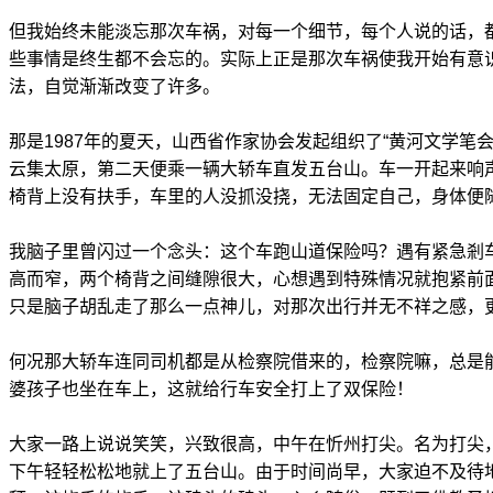
但我始终未能淡忘那次车祸，对每一个细节，每个人说的话，
些事情是终生都不会忘的。实际上正是那次车祸使我开始有意
法，自觉渐渐改变了许多。
那是1987年的夏天，山西省作家协会发起组织了“黄河文学笔
云集太原，第二天便乘一辆大轿车直发五台山。车一开起来响
椅背上没有扶手，车里的人没抓没挠，无法固定自己，身体便
我脑子里曾闪过一个念头：这个车跑山道保险吗？遇有紧急剎
高而窄，两个椅背之间缝隙很大，心想遇到特殊情况就抱紧前
只是脑子胡乱走了那么一点神儿，对那次出行并无不祥之感，
何况那大轿车连同司机都是从检察院借来的，检察院嘛，总是
婆孩子也坐在车上，这就给行车安全打上了双保险！
大家一路上说说笑笑，兴致很高，中午在忻州打尖。名为打尖
下午轻轻松松地就上了五台山。由于时间尚早，大家迫不及待