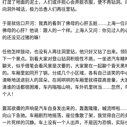
打湿了地面的泥土，人们或许担心会弄脏衣服，便不再钻洞。
向洞外喊话，极力怂恿人们再往里钻。
于是就信口开河：我真的看到了佛母的心肝五脏……上海一位
佛母的心肝？他说︰跟人的一个样。上海人又问︰你见过人的
的还没见过猪的嘛！
任他怎样鼓动，也没有人再往洞里钻，他只好又钻了出来。领
下一个景点。别看大家对登山钻洞积极性不高，一坐进汽车精
聊天，似乎借笔会看风景是次要的，大家聚在一起聊个昏天黑
的。车厢里如同开了锅，分成几个小区域，各有自己谈笑的中
清晰地送进别人的耳朵，在闹哄哄的车厢里就得提高音量，大
清谁的话都很困难，车内嗡嗡山响，车外叽里咣当……忽然，
个人！
震耳欲聋的声响是汽车自身发出来的，轰轰隆隆，嘁流哗啦…
向山下急驰。车厢剧烈地摇荡，座位像散了架，我觉得自己的
一片死样的沉静。车上没有一个人出声，不是因为恐惧，实际