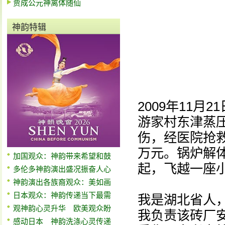
贾成公元神离体随仙
神韵特辑
2009年11月
游家村东津蒸
伤，经医院抢
万元。锅炉解
加国观众：神韵带来希望和鼓
起，飞越一座
多伦多神韵演出盛况振奋人心
神韵演出各族裔观众：美如画
日本观众：神韵传递当下最需
我是湖北省人，
观神韵心灵升华 欧美观众盼
我负责该砖厂
感动日本 神韵洗涤心灵传递