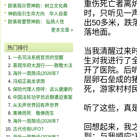
重伤死亡者离
欧美观众赞神韵：树立文化典
时，只听见一
神韵指引生命方向 华人自豪
出50多米，
欧美政要赞神韵： 弘扬人性
更多文章 »
落地面。
热门排行
当我清醒过来
一名司法系统官员的觉醒
生对我进行了
喜观华府大游行——致敬大法
开了医院。后
海外一周简讯(2026年7
层卵石垒成的
冯绍正画龙求雨
死，游家村村
保险代理人惊呼：这么健康的
中国法轮功学员近期遭迫害案
从无声世界回有声世界
听了这些，真
害佛而死 敬佛而生
海外一周简讯(2026年7
回想起来，我
古代也有UFO?
到：与我顺应“
海外一周简讯(2026年7