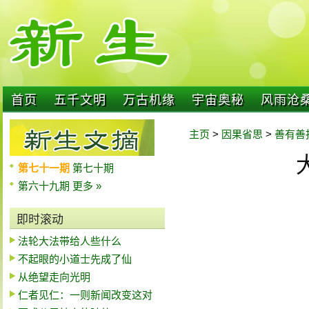
首页
五千文明
万古机缘
宇宙奥秘
风雨沧
主页
>
因果省思
>
善有善
第七十一期
第七十期
第六十九期
更多 »
即时滚动
法轮大法带给人些什么
不起眼的小道士先成了仙
从绝望走向光明
仁者见仁：一则新闻改变这对