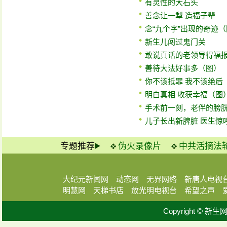
有灵性的大石头
善念让一犁 造福子辈
念“九个字”出现的奇迹
新生儿闯过鬼门关
敢说真话的老领导得福
善待大法好事多（图）
你不该抵罪 我不该绝后
明白真相 收获幸福（图
手术前一刻，老伴的膀
儿子长出新脾脏 医生惊
专题推荐
伪火录像片
中共活摘法
大纪元新闻网
动态网
无界网络
新唐人电视
明慧网
天梯书店
放光明电视台
希望之声
Copyright © 新