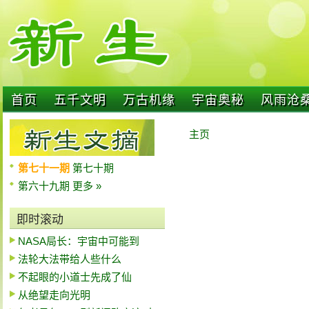
首页
五千文明
万古机缘
宇宙奥秘
风雨沧
主页
第七十一期
第七十期
第六十九期
更多 »
即时滚动
NASA局长：宇宙中可能到
法轮大法带给人些什么
不起眼的小道士先成了仙
从绝望走向光明