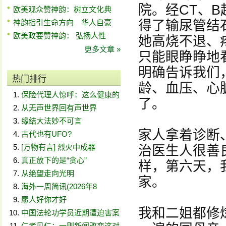
院。经CT、
欧美观众赞神韵：树立文化典
神韵指引生命方向 华人自豪
得了输尿管结
欧美政要赞神韵： 弘扬人性
她高烧不退、
更多文章 »
只能眼睁睁地
明确告诉我们
热门排行
龄、血压、心
保险代理人惊呼：这么健康的
了。
从无声世界回有声世界
缘结大法妙不可言
家人拿着诊断
古代也有UFO?
[万物有言] 烈火中成器
治医生人很善
真正放下的是“贪心”
样，第六天，
从绝望走向光明
家。
海外一周简讯(2026年8
愿人好你才好
我和二姐都修
中国法轮功学员近期遭迫害案
仁者见仁：一则新闻改变这对