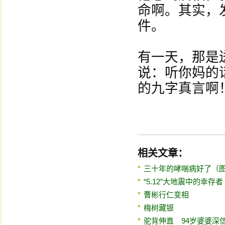
命啊。其实，
件。
有一天，那是
说：听你妈的
的九字真言啊
相关文章：
三十年的哮喘病好了（
“5.12”大地震中的幸存
曹彬行仁变相
梅树藏银
驼背伸直 94岁婆婆深