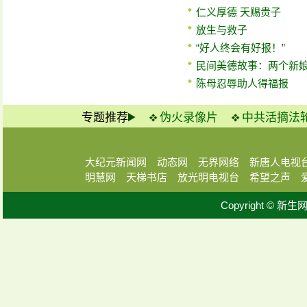
仁义厚德 天赐贵子
放生与救子
“好人终会有好报！”
民间美德故事：两个新
陈母忍辱助人得福报
专题推荐
伪火录像片
中共活摘法
大纪元新闻网
动态网
无界网络
新唐人电视
明慧网
天梯书店
放光明电视台
希望之声
Copyright © 新