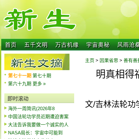
首页
五千文明
万古机缘
宇宙奥秘
风雨沧
主页
>
因果省思
>
善有善
明真相得
第七十一期
第七十期
第六十九期
更多 »
即时滚动
文/吉林法轮功
海外一周简讯(2026年8
中国法轮功学员近期遭迫害案
大法告诉我要做一个诚实的人
NASA局长：宇宙中可能到