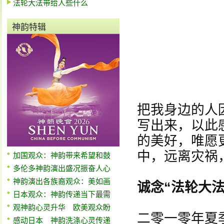
法轮大法带给人些什么
神韵特辑
把我身边的人
写出来，以此
的美好，唯愿
中，远离灾祸
加国观众：神韵带来希望和鼓
多伦多神韵演出盛况振奋人心
神韵演出各族裔观众：美如画
诚念“法轮大法
日本观众：神韵传递当下最需
观神韵心灵升华 欧美观众盼
二零一零年夏
感动日本 神韵洗涤心灵传递